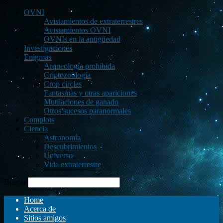
OVNI
Avistamientos de extraterrestres
Avistamientos OVNI
OVNIs en la antigüedad
Investigaciones
Enigmas
Arqueología prohibida
Criptozoología
Crop circles
Fantasmas y otras apariciones
Mutilaciones de ganado
Otros sucesos paranormales
Complots
Ciencia
Astronomía
Descubrimientos
Universo
Vida extraterrestre
Buscar
Home
Acerca de
Sitios amigos