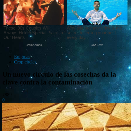
Enigmas
Crop circles
Un nuevo círculo de las cosechas da la
clave contra la contaminación
7889
0