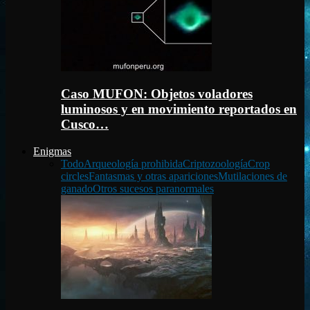
Caso MUFON: Objetos voladores
luminosos y en movimiento reportados en
Cusco…
Enigmas
Todo
Arqueología prohibida
Criptozoología
Crop
circles
Fantasmas y otras apariciones
Mutilaciones de
ganado
Otros sucesos paranormales