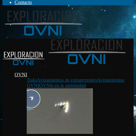
Contacto
Exploración OVNI
OVNI
Todo
Avistamientos de extraterrestres
Avistamientos
OVNI
OVNIs en la antigüedad