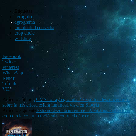
Etiquetas
agroglifo
agrograma
circulo de la cosecha
crop circle
wiltshire
Facebook
Twitter
Pinterest
WhatsApp
ReddIt
Tumblr
VK
Artículo anterior
¿OVNI o rayo globular? Expertos desconcertados
sobre la misteriosa esfera luminosa vista en Siberia
Artículo siguiente
Extraño descubrimiento en Alemania: aparece un
crop circle con una molécula contra el cáncer