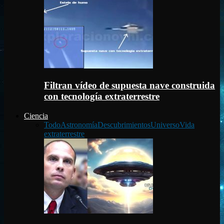
Filtran vídeo de supuesta nave construida
con tecnología extraterrestre
Ciencia
Todo
Astronomía
Descubrimientos
Universo
Vida
extraterrestre