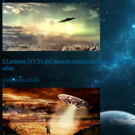
El primer OVNI del mundo registrado hace 780.000
años
Exploración OVNI
-
Sep 24, 2020
0