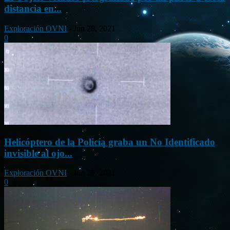
distancia en...
Exploración OVNI
-
Jun 28, 2021
0
Helicóptero de la Policía graba un No Identificado
invisible al ojo...
Exploración OVNI
-
Jun 26, 2021
0