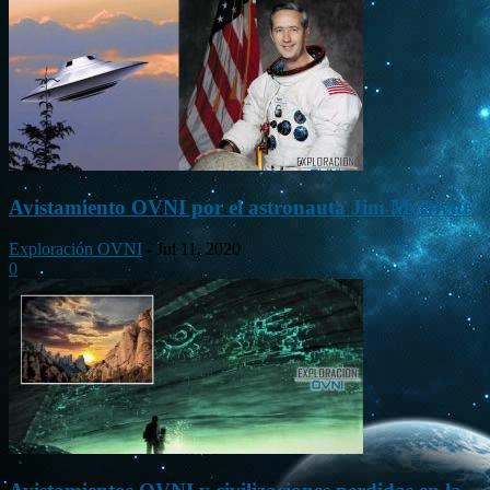
Avistamiento OVNI por el astronauta Jim McDivitt
Exploración OVNI
-
Jul 11, 2020
0