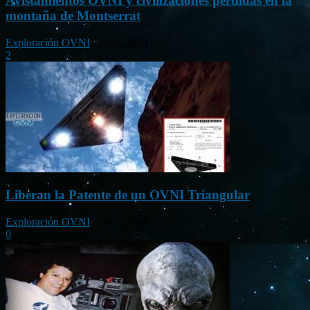
Avistamientos OVNI y civilizaciones perdidas en la
montaña de Montserrat
Exploración OVNI
-
Jul 4, 2020
2
Liberan la Patente de un OVNI Triangular
Exploración OVNI
-
Jul 3, 2020
0