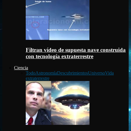
Filtran vídeo de supuesta nave construida
con tecnología extraterrestre
Ciencia
Todo
Astronomía
Descubrimientos
Universo
Vida
extraterrestre