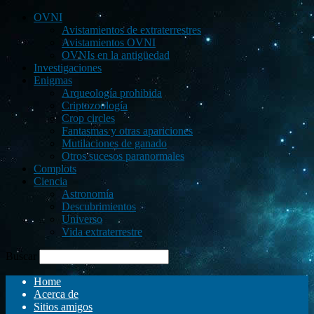
OVNI
Avistamientos de extraterrestres
Avistamientos OVNI
OVNIs en la antigüedad
Investigaciones
Enigmas
Arqueología prohibida
Criptozoología
Crop circles
Fantasmas y otras apariciones
Mutilaciones de ganado
Otros sucesos paranormales
Complots
Ciencia
Astronomía
Descubrimientos
Universo
Vida extraterrestre
Buscar
Home
Acerca de
Sitios amigos