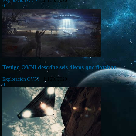
Exploración OVNI
-
Jul 30, 2020
0
Testigo OVNI describe seis discos que flotaban
Exploración OVNI
-
Jul 28, 2020
0