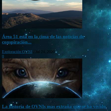
Área 51 está en la cima de las noticias de
conspiración...
Exploración OVNI
-
Jul 24, 2020
0
La historia de OVNIs mas extraña que se ha vivido