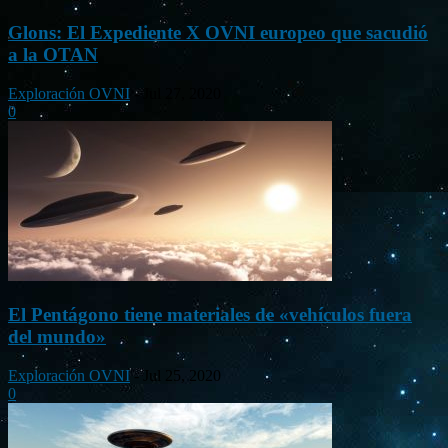
Glons: El Expediente X OVNI europeo que sacudió
a la OTAN
Exploración OVNI
-
Jul 27, 2020
0
El Pentágono tiene materiales de «vehículos fuera
del mundo»
Exploración OVNI
-
Jul 25, 2020
0