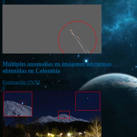
0
Múltiples anomalías en imágenes nocturnas
obtenidas en Colombia
Exploración OVNI
-
May 6, 2019
0