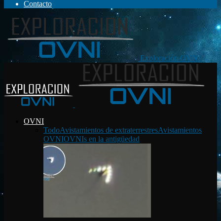
Contacto
Exploración OVNI
OVNI
Todo
Avistamientos de extraterrestres
Avistamientos
OVNI
OVNIs en la antigüedad