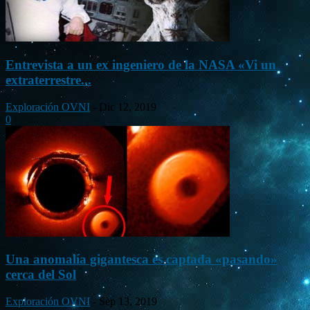
Entrevista a un ex ingeniero de la NASA «Vi un
extraterrestre...
Exploración OVNI
-
Dic 12, 2019
0
Una anomalía gigantesca es captada «pasando»
cerca del Sol
Exploración OVNI
-
Sep 13, 2019