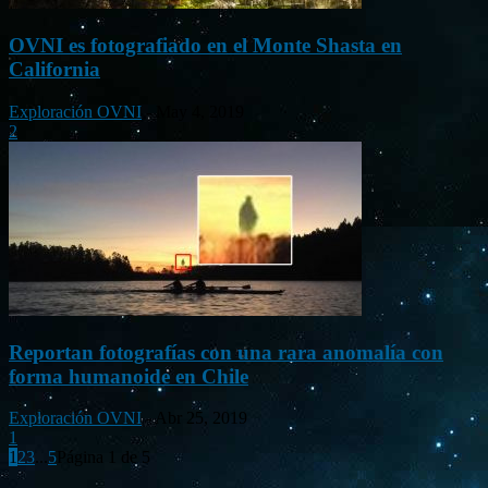
OVNI es fotografiado en el Monte Shasta en
California
Exploración OVNI
-
May 4, 2019
2
Reportan fotografías con una rara anomalía con
forma humanoide en Chile
Exploración OVNI
-
Abr 25, 2019
1
1
2
3
...
5
Página 1 de 5