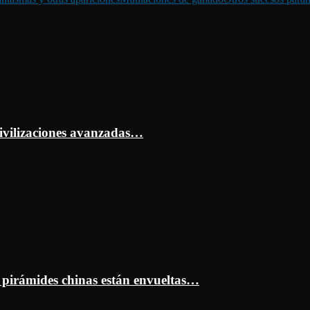
ivilizaciones avanzadas…
s pirámides chinas están envueltas…