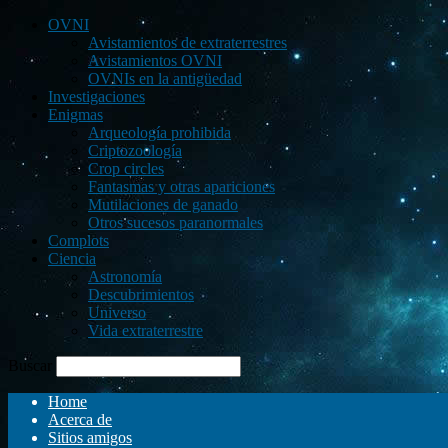
OVNI
Avistamientos de extraterrestres
Avistamientos OVNI
OVNIs en la antigüedad
Investigaciones
Enigmas
Arqueología prohibida
Criptozoología
Crop circles
Fantasmas y otras apariciones
Mutilaciones de ganado
Otros sucesos paranormales
Complots
Ciencia
Astronomía
Descubrimientos
Universo
Vida extraterrestre
Buscar
Home
Acerca de
Sitios amigos