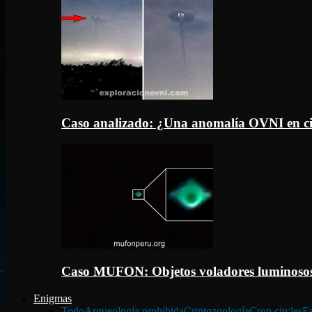
Caso analizado: ¿Una anomalía OVNI en c
Caso MUFON: Objetos voladores luminosos
Enigmas
Todo
Arqueología prohibida
Criptozoología
Crop circles
Fa