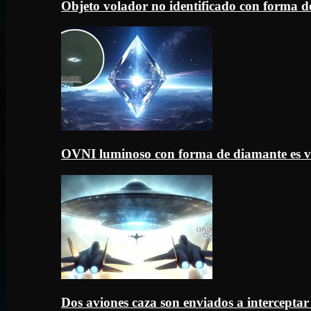
Objeto volador no identificado con forma d
OVNI luminoso con forma de diamante es v
Dos aviones caza son enviados a intercept