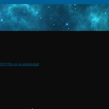
I
OVNIs en la antigüedad