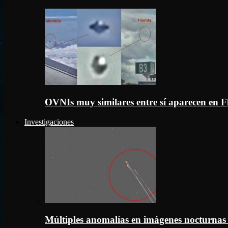
OVNIs muy similares entre sí aparecen en 
Investigaciones
Múltiples anomalías en imágenes nocturnas