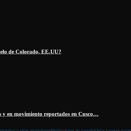
ielo de Colorado, EE.UU?
 y en movimiento reportados en Cusco…
ntasmas y otras apariciones
Mutilaciones de ganado
Otros sucesos para