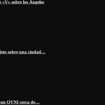
e «V» sobre los Ángeles
isto sobre una ciudad…
ar un OVNI cerca de…