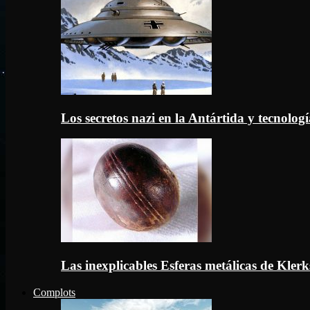
Los secretos nazi en la Antártida y tecnologí
Las inexplicables Esferas metálicas de Kler
Complots