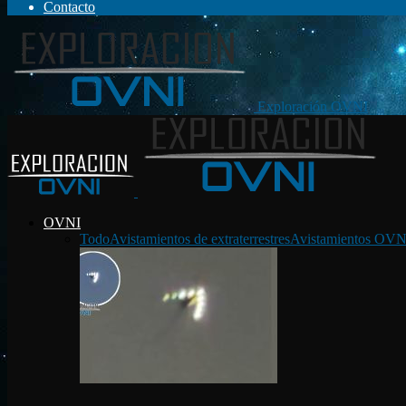
Contacto
Exploración OVNI
OVNI
Todo
Avistamientos de extraterrestres
Avistamientos OVN