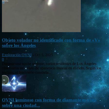
Objeto volador no identificado con forma de «V»
sobre los Ángeles
Exploración OVNI
-
Oct 5, 2025
0
Durante una noche reciente, varios residentes de Los Ángeles
observaron un objeto de apariencia inusual en el cielo. Según los
testigos, el fenómeno consistía...
OVNI luminoso con forma de diamante es visto
sobre una ciudad...