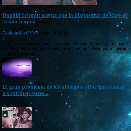
Donald Schmitt acepta que la diapositiva de Roswell
es una momia
Exploración OVNI
-
May 14, 2015
0
Circula por internet una declaración de Donald Schmitt, participante
principal del evento Be Witness, aceptando que el ser que se muestra
en las diapositivas...
El gran problema de los ufólogos: ¿Por qué vienen
los extraterrestres...
Nov 26, 2012