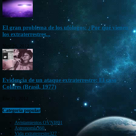
El gran problema de los ufólogos: ¿Por qué vienen
los extraterrestres...
Nov 26, 2012
Evidencia de un ataque extraterrestre: El caso
Colares (Brasil, 1977)
Ene 21, 2012
Categoría popular
Avistamientos OVNI
891
Astronomía
360
Vida extraterrestre
327