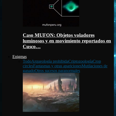
Caso MUFON: Objetos voladores
luminosos y en movimiento reportados en
Cusco…
Enigmas
Todo
Arqueología prohibida
Criptozoología
Crop
circles
Fantasmas y otras apariciones
Mutilaciones de
ganado
Otros sucesos paranormales