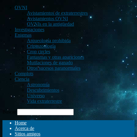
OVNI
Avistamientos de extraterrestres
Avistamientos OVNI
OVNIs en la antigüedad
Investigaciones
Enigmas
Arqueología prohibida
Criptozoología
Crop circles
Fantasmas y otras apariciones
Mutilaciones de ganado
Otros sucesos paranormales
Complots
Ciencia
Astronomía
Descubrimientos
Universo
Vida extraterrestre
Buscar
Home
Acerca de
Sitios amigos