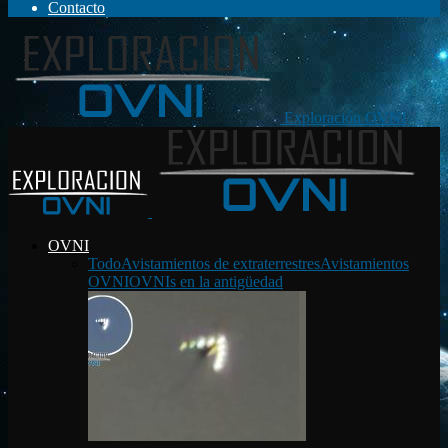
Contacto
Exploración OVNI
OVNI
Todo
Avistamientos de extraterrestres
Avistamientos
OVNI
OVNIs en la antigüedad