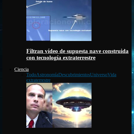
Filtran vídeo de supuesta nave construida
con tecnología extraterrestre
Ciencia
Todo
Astronomía
Descubrimientos
Universo
Vida
extraterrestre