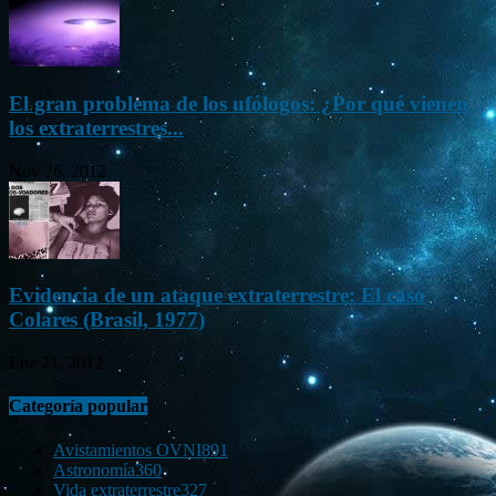
El gran problema de los ufólogos: ¿Por qué vienen
los extraterrestres...
Nov 26, 2012
Evidencia de un ataque extraterrestre: El caso
Colares (Brasil, 1977)
Ene 21, 2012
Categoría popular
Avistamientos OVNI
891
Astronomía
360
Vida extraterrestre
327