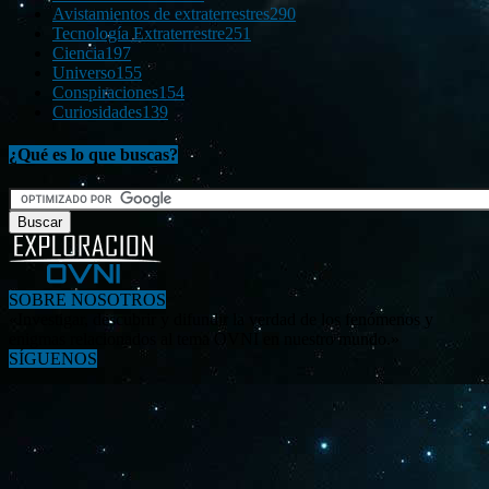
Avistamientos de extraterrestres
290
Tecnología Extraterrestre
251
Ciencia
197
Universo
155
Conspiraciones
154
Curiosidades
139
¿Qué es lo que buscas?
SOBRE NOSOTROS
«Investigar, descubrir y difundir la verdad de los fenómenos y
enigmas relacionados al tema OVNI en nuestro mundo.»
SÍGUENOS