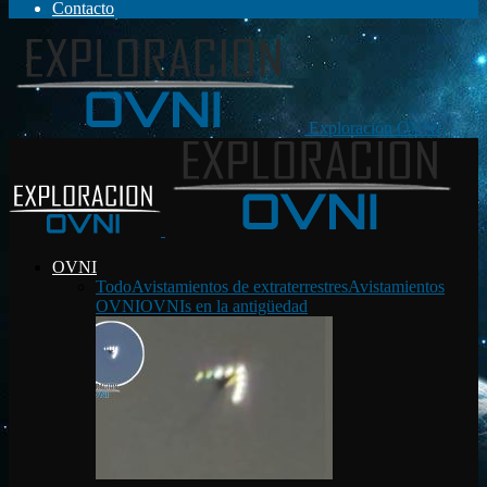
Contacto
Exploración OVNI
OVNI
Todo
Avistamientos de extraterrestres
Avistamientos
OVNI
OVNIs en la antigüedad