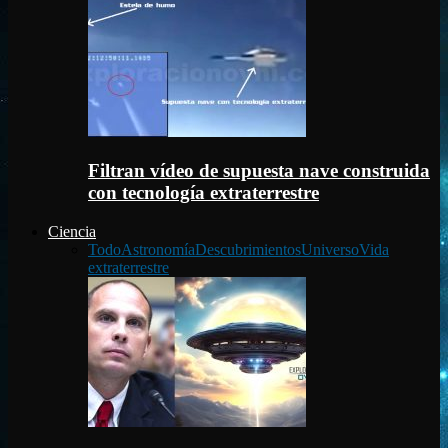
Filtran vídeo de supuesta nave construida
con tecnología extraterrestre
Ciencia
Todo
Astronomía
Descubrimientos
Universo
Vida
extraterrestre