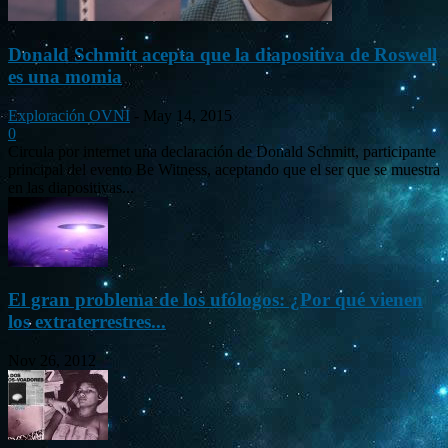
Donald Schmitt acepta que la diapositiva de Roswell
es una momia
Exploración OVNI
-
May 14, 2015
0
Circula por internet una declaración de Donald Schmitt, participante
principal del evento Be Witness, aceptando que el ser que se muestra
en las diapositivas...
El gran problema de los ufólogos: ¿Por qué vienen
los extraterrestres...
Nov 26, 2012