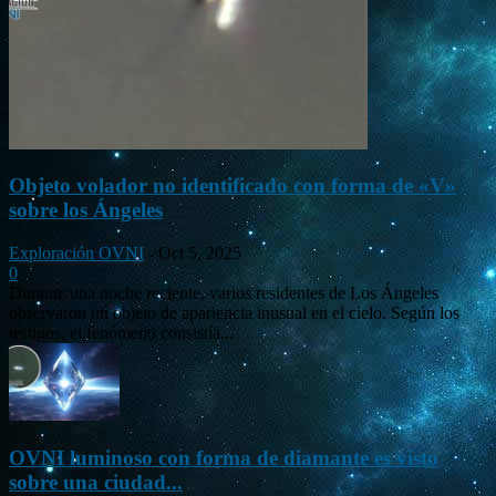
Objeto volador no identificado con forma de «V»
sobre los Ángeles
Exploración OVNI
-
Oct 5, 2025
0
Durante una noche reciente, varios residentes de Los Ángeles
observaron un objeto de apariencia inusual en el cielo. Según los
testigos, el fenómeno consistía...
OVNI luminoso con forma de diamante es visto
sobre una ciudad...