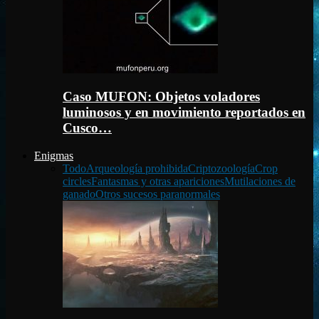
Caso MUFON: Objetos voladores
luminosos y en movimiento reportados en
Cusco…
Enigmas
Todo
Arqueología prohibida
Criptozoología
Crop
circles
Fantasmas y otras apariciones
Mutilaciones de
ganado
Otros sucesos paranormales