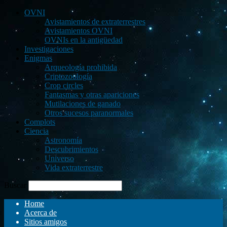
OVNI
Avistamientos de extraterrestres
Avistamientos OVNI
OVNIs en la antigüedad
Investigaciones
Enigmas
Arqueología prohibida
Criptozoología
Crop circles
Fantasmas y otras apariciones
Mutilaciones de ganado
Otros sucesos paranormales
Complots
Ciencia
Astronomía
Descubrimientos
Universo
Vida extraterrestre
Buscar
Home
Acerca de
Sitios amigos