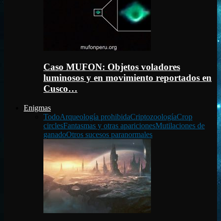
Caso MUFON: Objetos voladores
luminosos y en movimiento reportados en
Cusco…
Enigmas
Todo
Arqueología prohibida
Criptozoología
Crop
circles
Fantasmas y otras apariciones
Mutilaciones de
ganado
Otros sucesos paranormales