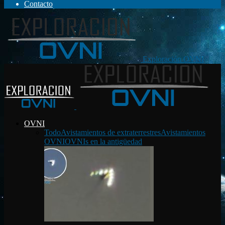
Contacto
Exploración OVNI
OVNI
Todo
Avistamientos de extraterrestres
Avistamientos
OVNI
OVNIs en la antigüedad