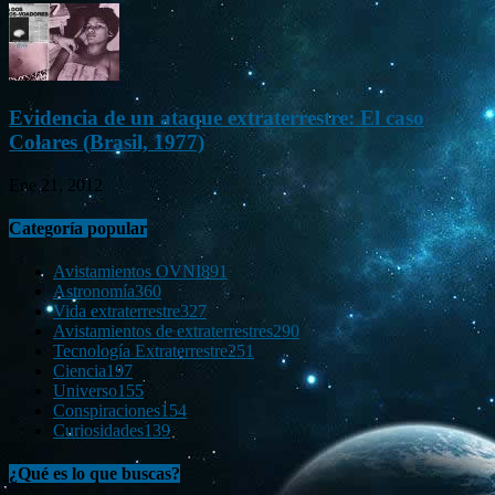
Evidencia de un ataque extraterrestre: El caso
Colares (Brasil, 1977)
Ene 21, 2012
Categoría popular
Avistamientos OVNI
891
Astronomía
360
Vida extraterrestre
327
Avistamientos de extraterrestres
290
Tecnología Extraterrestre
251
Ciencia
197
Universo
155
Conspiraciones
154
Curiosidades
139
¿Qué es lo que buscas?