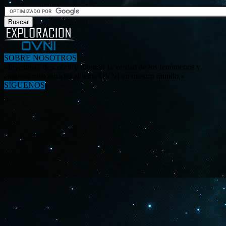
SOBRE NOSOTROS
«Investigar, descubrir y difundir la verdad de los fenómenos y
enigmas relacionados al tema OVNI en nuestro mundo.»
SÍGUENOS