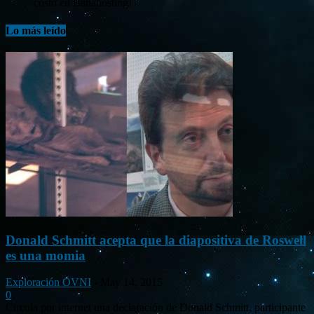
costo en Banahosting!
Lo más leído
Donald Schmitt acepta que la diapositiva de Roswell
es una momia
Exploración OVNI
-
May 14, 2015
0
Circula por internet una declaración de Donald Schmitt, participante