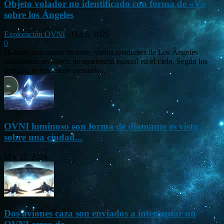
Objeto volador no identificado con forma de «V»
sobre los Ángeles
Exploración OVNI
-
Oct 5, 2025
0
Durante una noche reciente, varios residentes de Los Ángeles
observaron un objeto de apariencia inusual en el cielo. Según los
testigos, el fenómeno consistía...
OVNI luminoso con forma de diamante es visto
sobre una ciudad...
Mar 31, 2024
Dos aviones caza son enviados a interceptar un