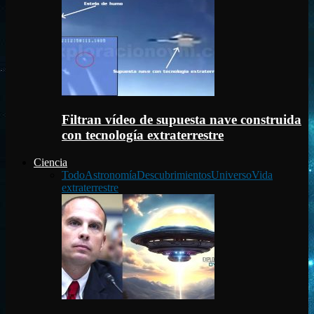
Filtran vídeo de supuesta nave construida
con tecnología extraterrestre
Ciencia
Todo
Astronomía
Descubrimientos
Universo
Vida
extraterrestre