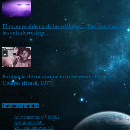
El gran problema de los ufólogos: ¿Por qué vienen
los extraterrestres...
Nov 26, 2012
Evidencia de un ataque extraterrestre: El caso
Colares (Brasil, 1977)
Ene 21, 2012
Categoría popular
Avistamientos OVNI
891
Astronomía
360
Vida extraterrestre
327