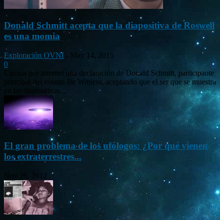
Donald Schmitt acepta que la diapositiva de Roswell
es una momia
Exploración OVNI
-
May 14, 2015
0
Circula por internet una declaración de Donald Schmitt, participante
principal del evento Be Witness, aceptando que el ser que se muestra
en las diapositivas...
El gran problema de los ufólogos: ¿Por qué vienen
los extraterrestres...
Nov 26, 2012