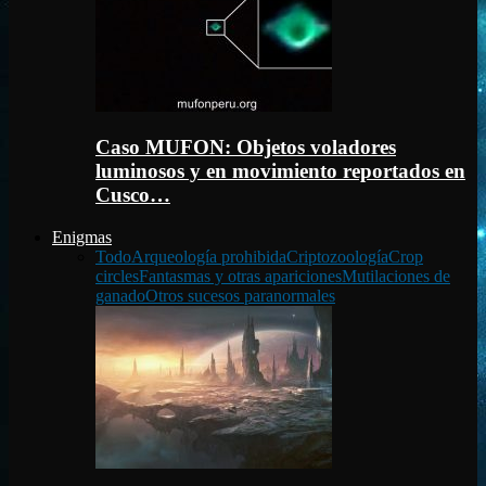
Caso MUFON: Objetos voladores
luminosos y en movimiento reportados en
Cusco…
Enigmas
Todo
Arqueología prohibida
Criptozoología
Crop
circles
Fantasmas y otras apariciones
Mutilaciones de
ganado
Otros sucesos paranormales