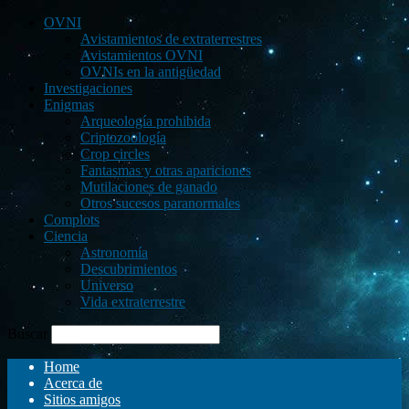
OVNI
Avistamientos de extraterrestres
Avistamientos OVNI
OVNIs en la antigüedad
Investigaciones
Enigmas
Arqueología prohibida
Criptozoología
Crop circles
Fantasmas y otras apariciones
Mutilaciones de ganado
Otros sucesos paranormales
Complots
Ciencia
Astronomía
Descubrimientos
Universo
Vida extraterrestre
Buscar
Home
Acerca de
Sitios amigos