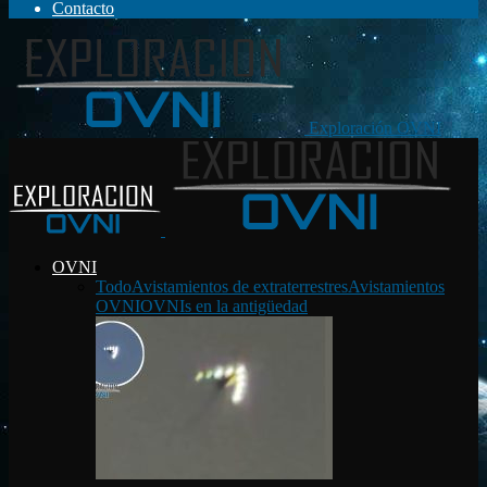
Contacto
Exploración OVNI
OVNI
Todo
Avistamientos de extraterrestres
Avistamientos
OVNI
OVNIs en la antigüedad