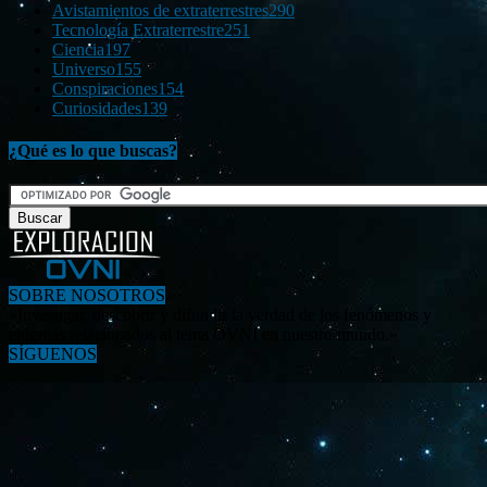
Avistamientos de extraterrestres
290
Tecnología Extraterrestre
251
Ciencia
197
Universo
155
Conspiraciones
154
Curiosidades
139
¿Qué es lo que buscas?
SOBRE NOSOTROS
«Investigar, descubrir y difundir la verdad de los fenómenos y
enigmas relacionados al tema OVNI en nuestro mundo.»
SÍGUENOS