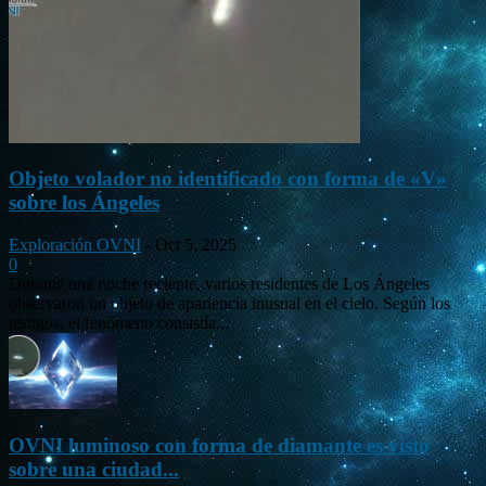
Objeto volador no identificado con forma de «V»
sobre los Ángeles
Exploración OVNI
-
Oct 5, 2025
0
Durante una noche reciente, varios residentes de Los Ángeles
observaron un objeto de apariencia inusual en el cielo. Según los
testigos, el fenómeno consistía...
OVNI luminoso con forma de diamante es visto
sobre una ciudad...