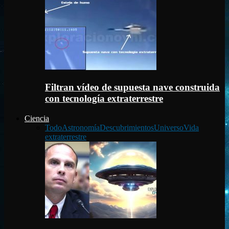
Filtran vídeo de supuesta nave construida
con tecnología extraterrestre
Ciencia
Todo
Astronomía
Descubrimientos
Universo
Vida
extraterrestre