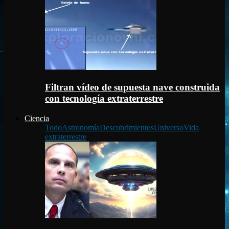
Filtran vídeo de supuesta nave construida
con tecnología extraterrestre
Ciencia
Todo
Astronomía
Descubrimientos
Universo
Vida
extraterrestre