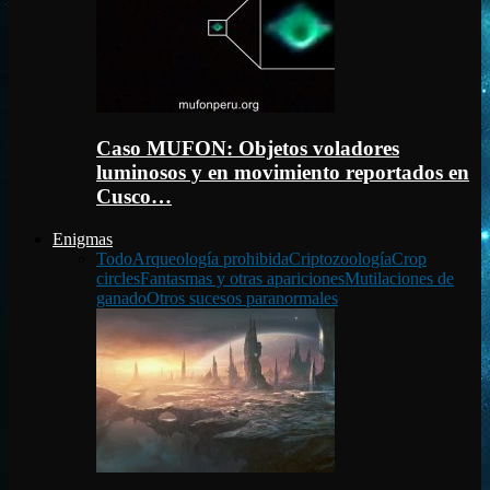
Caso MUFON: Objetos voladores
luminosos y en movimiento reportados en
Cusco…
Enigmas
Todo
Arqueología prohibida
Criptozoología
Crop
circles
Fantasmas y otras apariciones
Mutilaciones de
ganado
Otros sucesos paranormales