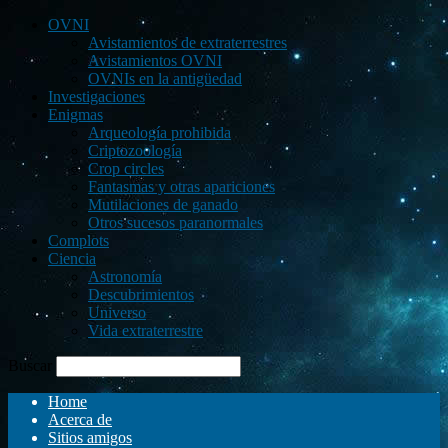
OVNI
Avistamientos de extraterrestres
Avistamientos OVNI
OVNIs en la antigüedad
Investigaciones
Enigmas
Arqueología prohibida
Criptozoología
Crop circles
Fantasmas y otras apariciones
Mutilaciones de ganado
Otros sucesos paranormales
Complots
Ciencia
Astronomía
Descubrimientos
Universo
Vida extraterrestre
Buscar
Home
Acerca de
Sitios amigos