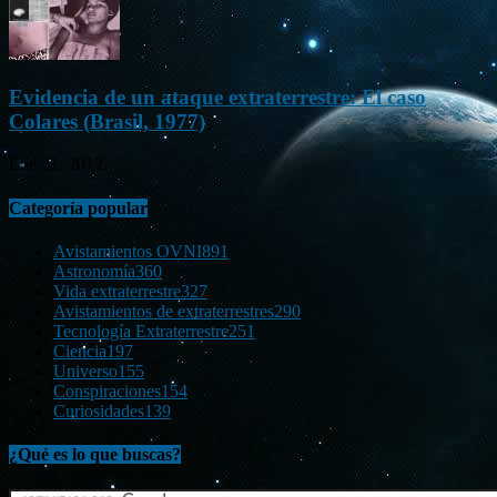
Evidencia de un ataque extraterrestre: El caso
Colares (Brasil, 1977)
Ene 21, 2012
Categoría popular
Avistamientos OVNI
891
Astronomía
360
Vida extraterrestre
327
Avistamientos de extraterrestres
290
Tecnología Extraterrestre
251
Ciencia
197
Universo
155
Conspiraciones
154
Curiosidades
139
¿Qué es lo que buscas?