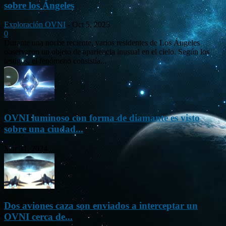
sobre los Ángeles
Exploración OVNI
-
Oct 5, 2025
0
Durante una noche reciente, varios residentes de Los Ángeles
observaron un objeto de apariencia inusual en el cielo. Según los
testigos, el fenómeno consistía...
OVNI luminoso con forma de diamante es visto
sobre una ciudad...
Mar 31, 2024
Dos aviones caza son enviados a interceptar un
OVNI cerca de...