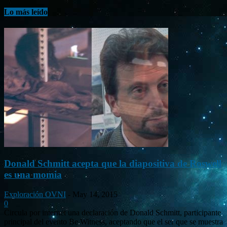
Lo más leído
Donald Schmitt acepta que la diapositiva de Roswell
es una momia
Exploración OVNI
-
May 14, 2015
0
Circula por internet una declaración de Donald Schmitt, participante
principal del evento Be Witness, aceptando que el ser que se muestra