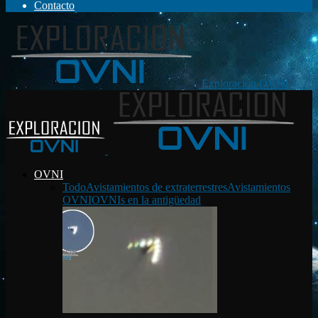
Contacto
Exploración OVNI
OVNI
Todo
Avistamientos de extraterrestres
Avistamientos
OVNI
OVNIs en la antigüedad