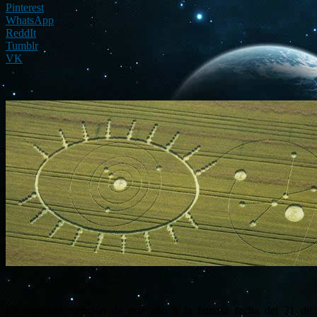
Pinterest
WhatsApp
ReddIt
Tumblr
VK
La esperada mención de este año a la famosa fecha del 21 de