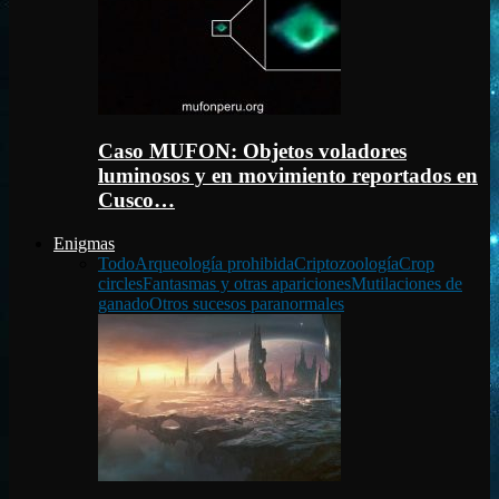
Caso MUFON: Objetos voladores
luminosos y en movimiento reportados en
Cusco…
Enigmas
Todo
Arqueología prohibida
Criptozoología
Crop
circles
Fantasmas y otras apariciones
Mutilaciones de
ganado
Otros sucesos paranormales