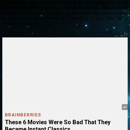
diciembre de 2012, fin de la cuenta larga de la cultura maya, ha
aparecido por sorpresa en la localidad de Poirino en Turin, Italia, en
un terreno donde años atrás hubo gigantescos diseños que evocaban
la ecuación de la relatividad de Einstein y el dios Enki de la
civilizacion sumeria.