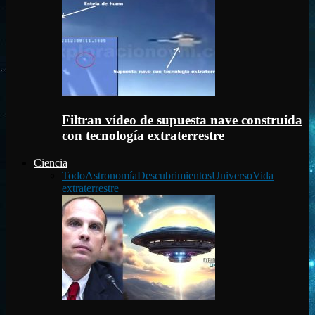
Filtran vídeo de supuesta nave construida
con tecnología extraterrestre
Ciencia
Todo
Astronomía
Descubrimientos
Universo
Vida
extraterrestre