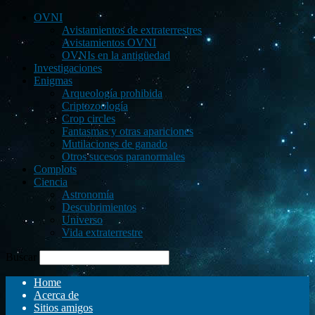
OVNI
Avistamientos de extraterrestres
Avistamientos OVNI
OVNIs en la antigüedad
Investigaciones
Enigmas
Arqueología prohibida
Criptozoología
Crop circles
Fantasmas y otras apariciones
Mutilaciones de ganado
Otros sucesos paranormales
Complots
Ciencia
Astronomía
Descubrimientos
Universo
Vida extraterrestre
Buscar
Home
Acerca de
Sitios amigos