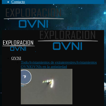
Contacto
Exploración OVNI
OVNI
Todo
Avistamientos de extraterrestres
Avistamientos
OVNI
OVNIs en la antigüedad