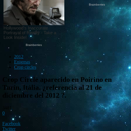
2012
Enigmas
Crop circles
Crop Circle aparecido en Poirino en
Turín, Itália. ¿referencia al 21 de
diciembre del 2012 ?.
3481
0
Facebook
Twitter