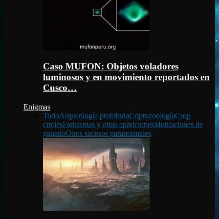
Caso MUFON: Objetos voladores
luminosos y en movimiento reportados en
Cusco…
Enigmas
Todo
Arqueología prohibida
Criptozoología
Crop
circles
Fantasmas y otras apariciones
Mutilaciones de
ganado
Otros sucesos paranormales