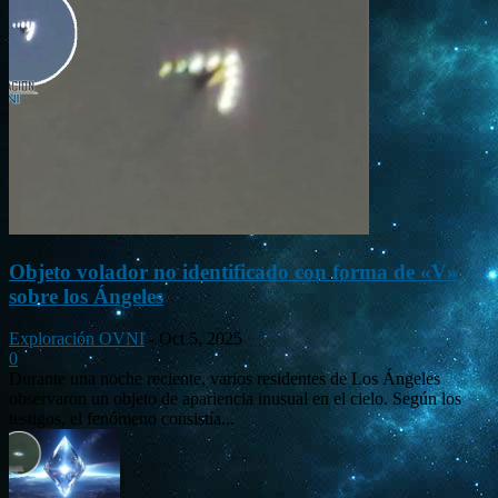
Objeto volador no identificado con forma de «V»
sobre los Ángeles
Exploración OVNI
-
Oct 5, 2025
0
Durante una noche reciente, varios residentes de Los Ángeles
observaron un objeto de apariencia inusual en el cielo. Según los
testigos, el fenómeno consistía...