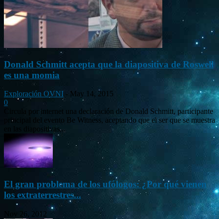
Donald Schmitt acepta que la diapositiva de Roswell
es una momia
Exploración OVNI
-
May 14, 2015
0
Circula por internet una declaración de Donald Schmitt, participante
principal del evento Be Witness, aceptando que el ser que se muestra
en las diapositivas...
El gran problema de los ufólogos: ¿Por qué vienen
los extraterrestres...
Nov 26, 2012