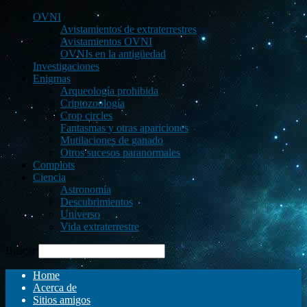
OVNI
Avistamientos de extraterrestres
Avistamientos OVNI
OVNIs en la antigüedad
Investigaciones
Enigmas
Arqueología prohibida
Criptozoología
Crop circles
Fantasmas y otras apariciones
Mutilaciones de ganado
Otros sucesos paranormales
Complots
Ciencia
Astronomía
Descubrimientos
Universo
Vida extraterrestre
Buscar
Home
Acerca de
Sitios amigos