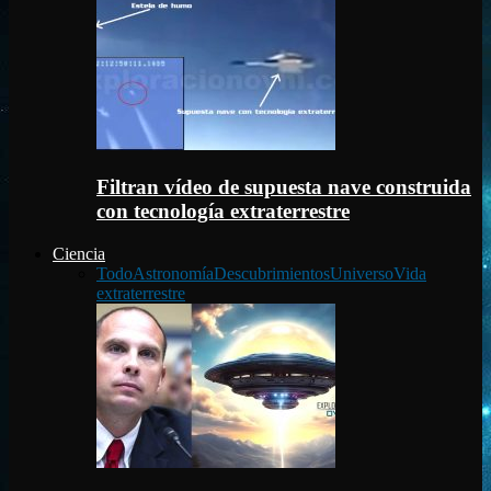
Filtran vídeo de supuesta nave construida
con tecnología extraterrestre
Ciencia
Todo
Astronomía
Descubrimientos
Universo
Vida
extraterrestre