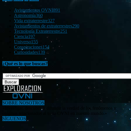
Avistamientos OVNI
891
Astronomía
360
Vida extraterrestre
327
Avistamientos de extraterrestres
290
Tecnología Extraterrestre
251
Ciencia
197
Universo
155
Conspiraciones
154
Curiosidades
139
¿Qué es lo que buscas?
SOBRE NOSOTROS
«Investigar, descubrir y difundir la verdad de los fenómenos y
enigmas relacionados al tema OVNI en nuestro mundo.»
SÍGUENOS