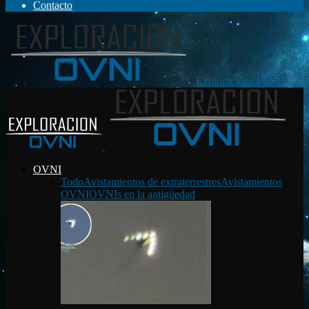
Contacto
Exploración OVNI
OVNI
Todo
Avistamientos de extraterrestres
Avistamientos
OVNI
OVNIs en la antigüedad