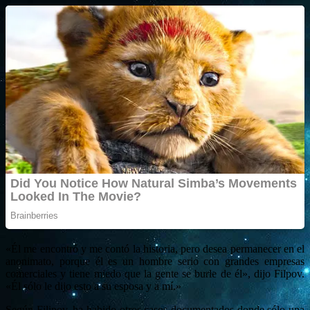
«Él me encontró y me contó la historia, pero desea permanecer en el
anonimato, porque él es un hombre serio con grandes empresas
comerciales y tiene miedo que la gente se burle de él», dijo Filpov.
«Él sólo le dijo esto a su esposa y a mí.»
Según Filipov, ha habido otros casos documentados donde sólo una