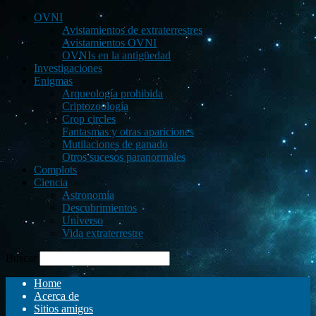
OVNI
Avistamientos de extraterrestres
Avistamientos OVNI
OVNIs en la antigüedad
Investigaciones
Enigmas
Arqueología prohibida
Criptozoología
Crop circles
Fantasmas y otras apariciones
Mutilaciones de ganado
Otros sucesos paranormales
Complots
Ciencia
Astronomía
Descubrimientos
Universo
Vida extraterrestre
Buscar
Home
Acerca de
Sitios amigos