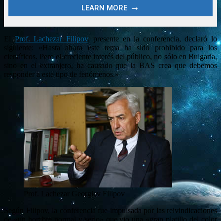
El
Prof. Lachezar Filipov
, presente en la conferencia, declaró lo
siguiente: «Hasta ahora este tema ha sido prohibido para los
científicos. Pero el creciente interés del público, no sólo en Bulgaria,
sino en el extranjero, ha causado que la BAS crea que debemos
responder a este tipo de fenómenos.»
Prof. Lachezar Georgiev Filipov
Según Filipov, la conferencia fue impulsada por las reivindicaciones
de «un hombre normal y serio» que vio una «gran platillo del color