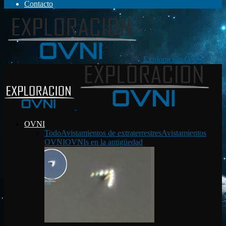
Contacto
Exploración OVNI
OVNI
Todo
Avistamientos de extraterrestres
Avistamientos
OVNI
OVNIs en la antigüedad