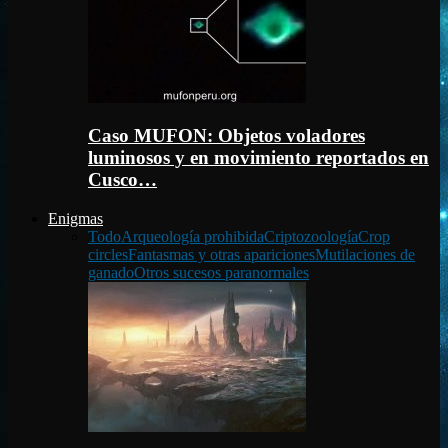
Caso MUFON: Objetos voladores
luminosos y en movimiento reportados en
Cusco…
Enigmas
Todo
Arqueología prohibida
Criptozoología
Crop
circles
Fantasmas y otras apariciones
Mutilaciones de
ganado
Otros sucesos paranormales