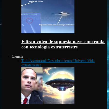
Filtran vídeo de supuesta nave construida
con tecnología extraterrestre
Ciencia
Todo
Astronomía
Descubrimientos
Universo
Vida
extraterrestre