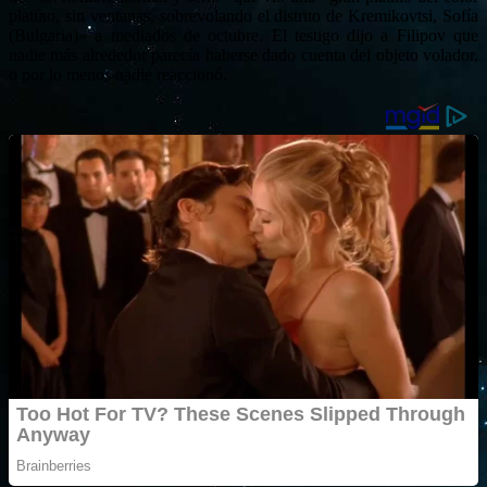
platino, sin ventanas, sobrevolando el distrito de Kremikovtsi, Sofía
(Bulgaria)» a mediados de octubre. El testigo dijo a Filipov que
nadie más alrededor parecía haberse dado cuenta del objeto volador,
o por lo menos nadie reaccionó.