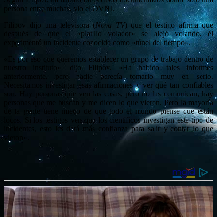
persona entre muchas, vio el OVNI.
Filipov dijo una televisora (
Nova TV
) que el testigo afirma que
después de que el «platillo volador» se alejó volando, él
experimentó un incidente conocido como «túnel del tiempo».
«Es por eso que queremos establecer un grupo de trabajo dentro de
nuestro instituto», dijo Filipov. «Ha habido tales informes
anteriormente, pero nadie parecía tomarlo muy en serio.
Necesitamos investigar esas afirmaciones y ver qué tan confiables
son. Hay personas que ven las cosas, pero no las comunican, hay
personas que me buscan y me dicen lo que vieron. Pero la mayoría
de la gente tiene miedo de que todo el mundo piense que están
locos. Si los testigos ven que los científicos investigan este tipo de
incidentes, esto les dará más confianza para salir y contar lo que
vieron».