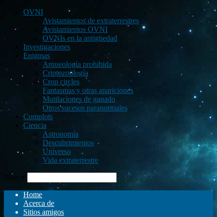
OVNI
Avistamientos de extraterrestres
Avistamientos OVNI
OVNIs en la antigüedad
Investigaciones
Enigmas
Arqueología prohibida
Criptozoología
Crop circles
Fantasmas y otras apariciones
Mutilaciones de ganado
Otros sucesos paranormales
Complots
Ciencia
Astronomía
Descubrimientos
Universo
Vida extraterrestre
Buscar
Home
Acerca de
Sitios amigos