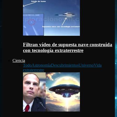
Filtran vídeo de supuesta nave construida
con tecnología extraterrestre
Ciencia
Todo
Astronomía
Descubrimientos
Universo
Vida
extraterrestre