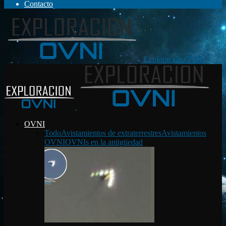
Contacto
Exploración OVNI
OVNI
Todo
Avistamientos de extraterrestres
Avistamientos
OVNI
OVNIs en la antigüedad