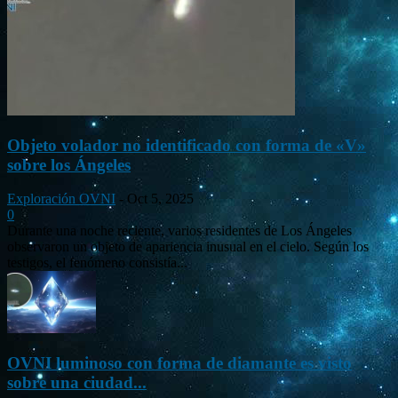
Objeto volador no identificado con forma de «V»
sobre los Ángeles
Exploración OVNI
-
Oct 5, 2025
0
Durante una noche reciente, varios residentes de Los Ángeles
observaron un objeto de apariencia inusual en el cielo. Según los
testigos, el fenómeno consistía...
OVNI luminoso con forma de diamante es visto
sobre una ciudad...