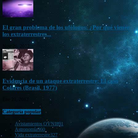
El gran problema de los ufólogos: ¿Por qué vienen
los extraterrestres...
Nov 26, 2012
Evidencia de un ataque extraterrestre: El caso
Colares (Brasil, 1977)
Ene 21, 2012
Categoría popular
Avistamientos OVNI
891
Astronomía
360
Vida extraterrestre
327