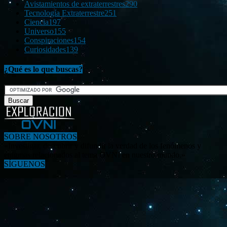
Avistamientos de extraterrestres
290
Tecnología Extraterrestre
251
Ciencia
197
Universo
155
Conspiraciones
154
Curiosidades
139
¿Qué es lo que buscas?
SOBRE NOSOTROS
«Investigar, descubrir y difundir la verdad de los fenómenos y
enigmas relacionados al tema OVNI en nuestro mundo.»
SÍGUENOS