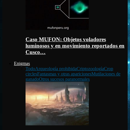
Caso MUFON: Objetos voladores
luminosos y en movimiento reportados en
Cusco…
Enigmas
Todo
Arqueología prohibida
Criptozoología
Crop
circles
Fantasmas y otras apariciones
Mutilaciones de
ganado
Otros sucesos paranormales