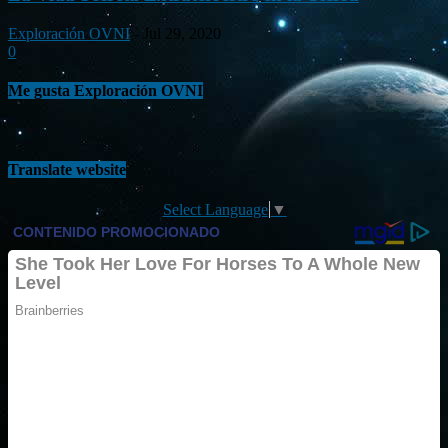
Exploración OVNI
-
Jul 29, 2020
0
Me gusta Exploración OVNI
Translate website
Select Language
▼