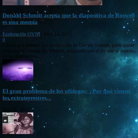
Donald Schmitt acepta que la diapositiva de Roswell
es una momia
Exploración OVNI
-
May 14, 2015
0
Circula por internet una declaración de Donald Schmitt, participante
principal del evento Be Witness, aceptando que el ser que se muestra
en las diapositivas...
El gran problema de los ufólogos: ¿Por qué vienen
los extraterrestres...
Nov 26, 2012