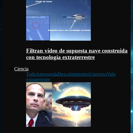
Filtran vídeo de supuesta nave construida
con tecnología extraterrestre
Ciencia
Todo
Astronomía
Descubrimientos
Universo
Vida
extraterrestre