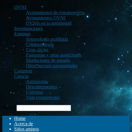
OVNI
Avistamientos de extraterrestres
Avistamientos OVNI
OVNIs en la antigüedad
Investigaciones
Enigmas
Arqueología prohibida
Criptozoología
Crop circles
Fantasmas y otras apariciones
Mutilaciones de ganado
Otros sucesos paranormales
Complots
Ciencia
Astronomía
Descubrimientos
Universo
Vida extraterrestre
Buscar
Home
Acerca de
Sitios amigos