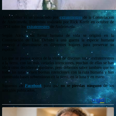
Alex Collier es un contactado por
extraterrestres
de la Constelación
de Andrómeda. Entrevista realizada por Rick Keefe en octubre de
1994 sobre los
extraterrestres
de Andrómeda.
Según Alex, toda forma humana de vida se originó en la
Constelación de Lira. Debido a una guerra la especie humana
empezó a diseminarse en diferentes lugares para preservar su
especie.
Lo que se piensa acerca de la visita de diversas razas extraterrestres
a la tierra, con las más variadas intenciones, muchas de ellas se han
ido y otras decidieron quedarse, pero debemos saber también que no
todas las razas tienen buenas intenciones con la raza humana y han
construido bases subterráneas en la tierra, en la luna y en marte.
Síguenos en
Facebook
para que
no te pierdas ninguno
de los
artículos publicados.