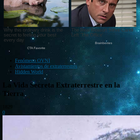
Fenómeno OVNI
Avistamientos de extraterrestres
Hidden World
La Vida Secreta Extraterrestre en la
Tierra
1829
0