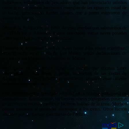
numerosos testimonios de pescadores que han presenciado atónitos
como grandes objetos luminosos emergían de las aguas en mitad de
la noche, provocando fuertes oleajes que a punto estuvieron de
volcar sus barcos.
Durante la realización, en 1968, de unas pruebas con submarinos de
la OTAN en el Atlántico, fueron detectadas varias naves posadas
sobre suelo marino a gran profundidad.
También se detectaron bases de ovnis frente a las costas argentinas,
especialmente en el Golfo de San Matías, según declaraciones de
miembros del Ministerio Argentino de Marina.
En España, han aparecido numerosos testigos que afirman haber
visto entrar y salir ovnis a pocos kilómetros de las costas de
Algeciras. Las costas canarias se consideran, también, zona caliente
de avistamientos marinos.
Una nueva base fue detectada en 1962 en la colonia portuguesa de
Mozambique. Rápidamente, las fuerzas aéreas portuguesas pusieron
en acción sus escasos medios e hicieron batidas de la zona. Muchos
pilotos murieron al pretender interceptar a los ovnis. Otros fueron
abatidos por las fuerzas guerrilleras de Frelimo.