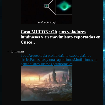
Caso MUFON: Objetos voladores
luminosos y en movimiento reportados en
Cusco…
Enigmas
Todo
Arqueología prohibida
Criptozoología
Crop
circles
Fantasmas y otras apariciones
Mutilaciones de
ganado
Otros sucesos paranormales