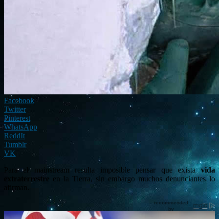
Facebook
Twitter
Pinterest
WhatsApp
ReddIt
Tumblr
VK
Para el mainstream resulta imposible pensar que exista
vida
extraterrestre
en la Tierra, sin embargo muchos denunciantes lo
afirman.