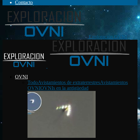
Contacto
Exploración OVNI
OVNI
Todo
Avistamientos de extraterrestres
Avistamientos
OVNI
OVNIs en la antigüedad