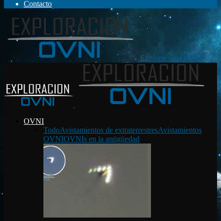
Contacto
Exploración OVNI
OVNI
Todo
Avistamientos de extraterrestres
Avistamientos
OVNI
OVNIs en la antigüedad