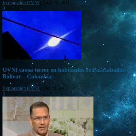
Exploración OVNI
-
Nov 10, 2011
0
OVNI causa terror en habitantes de Pasacaballos,
Bolívar – Colombia
Exploración OVNI
-
Oct 14, 2011
3