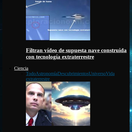
Filtran vídeo de supuesta nave construida
con tecnología extraterrestre
Ciencia
Todo
Astronomía
Descubrimientos
Universo
Vida
extraterrestre