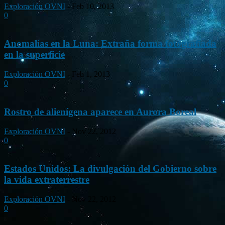
Exploración OVNI
-
Feb 10, 2013
0
Anomalías en la Luna: Extraña forma fotografiada
en la superficie
Exploración OVNI
-
Feb 1, 2013
0
Rostro de alienígena aparece en Aurora Boreal
Exploración OVNI
-
Nov 22, 2012
0
Estados Unidos: La divulgación del Gobierno sobre
la vida extraterrestre
Exploración OVNI
-
Nov 22, 2012
0