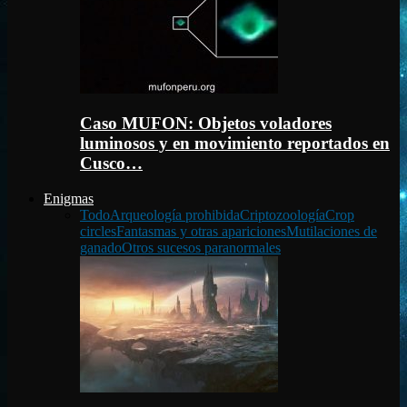
Caso MUFON: Objetos voladores
luminosos y en movimiento reportados en
Cusco…
Enigmas
Todo
Arqueología prohibida
Criptozoología
Crop
circles
Fantasmas y otras apariciones
Mutilaciones de
ganado
Otros sucesos paranormales