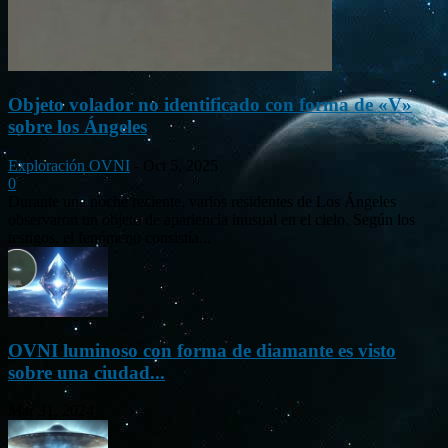
Objeto volador no identificado con forma de «V»
sobre los Ángeles
Exploración OVNI
-
Oct 5, 2025
0
Durante una noche reciente, varios residentes de Los Ángeles
observaron un objeto de apariencia inusual en el cielo. Según los
testigos, el fenómeno consistía...
OVNI luminoso con forma de diamante es visto
sobre una ciudad...
Mar 31, 2024