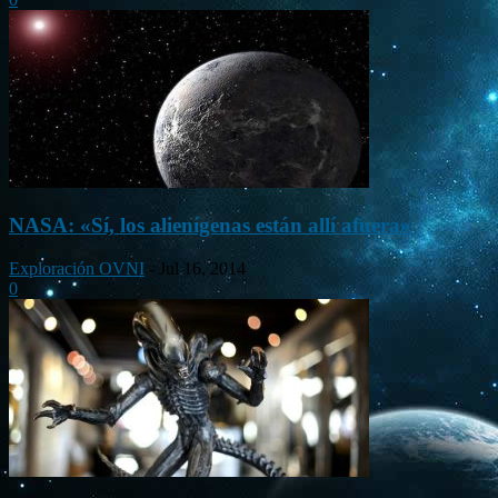
NASA: «Sí, los alienígenas están allí afuera»
Exploración OVNI
-
Jul 16, 2014
0