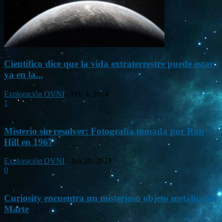
Científico dice que la vida extraterrestre puede estar
ya en la...
Exploración OVNI
-
Feb 4, 2014
1
Misterio sin resolver: Fotografía tomada por Ron
Hill en 1967
Exploración OVNI
-
Jun 20, 2013
0
Curiosity encuentra un misterioso objeto metálico en
Marte