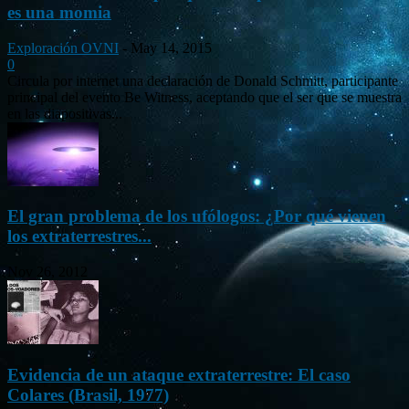
es una momia
Exploración OVNI
-
May 14, 2015
0
Circula por internet una declaración de Donald Schmitt, participante
principal del evento Be Witness, aceptando que el ser que se muestra
en las diapositivas...
El gran problema de los ufólogos: ¿Por qué vienen
los extraterrestres...
Nov 26, 2012
Evidencia de un ataque extraterrestre: El caso
Colares (Brasil, 1977)