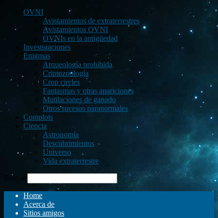
OVNI
Avistamientos de extraterrestres
Avistamientos OVNI
OVNIs en la antigüedad
Investigaciones
Enigmas
Arqueología prohibida
Criptozoología
Crop circles
Fantasmas y otras apariciones
Mutilaciones de ganado
Otros sucesos paranormales
Complots
Ciencia
Astronomía
Descubrimientos
Universo
Vida extraterrestre
Buscar
Home
Acerca de
Sitios amigos