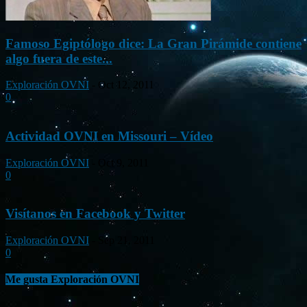
Famoso Egiptólogo dice: La Gran Pirámide contiene
algo fuera de este...
Exploración OVNI
-
Oct 12, 2011
0
Actividad OVNI en Missouri – Vídeo
Exploración OVNI
-
Oct 9, 2011
0
Visítanos en Facebook y Twitter
Exploración OVNI
-
Sep 21, 2011
0
Me gusta Exploración OVNI