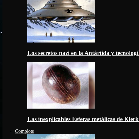
Los secretos nazi en la Antártida y tecnologí
Las inexplicables Esferas metálicas de Kler
Complots