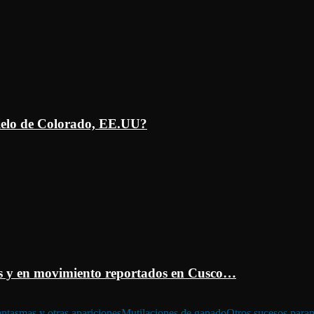
ielo de Colorado, EE.UU?
 y en movimiento reportados en Cusco…
ntasmas y otras apariciones
Mutilaciones de ganado
Otros sucesos para