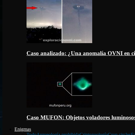
Caso analizado: ¿Una anomalía OVNI en c
Caso MUFON: Objetos voladores luminosos
Enigmas
Todo
Arqueología prohibida
Criptozoología
Crop circles
Fa