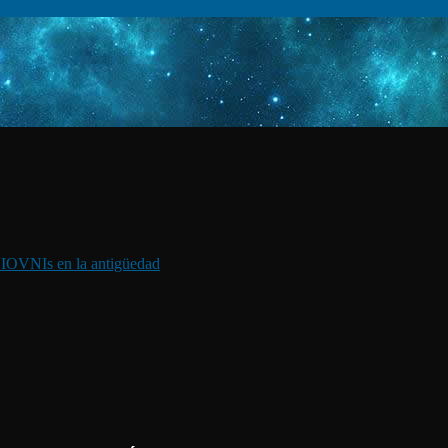
I
OVNIs en la antigüedad