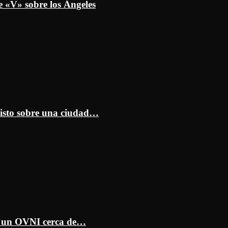
e «V» sobre los Ángeles
isto sobre una ciudad…
ar un OVNI cerca de…