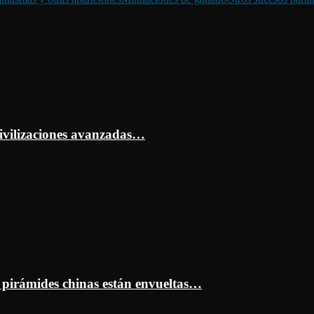
ivilizaciones avanzadas…
s pirámides chinas están envueltas…