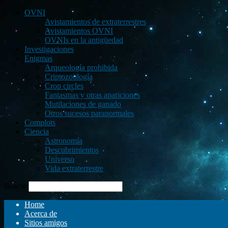
OVNI
Avistamientos de extraterrestres
Avistamientos OVNI
OVNIs en la antigüedad
Investigaciones
Enigmas
Arqueología prohibida
Criptozoología
Crop circles
Fantasmas y otras apariciones
Mutilaciones de ganado
Otros sucesos paranormales
Complots
Ciencia
Astronomía
Descubrimientos
Universo
Vida extraterrestre
Buscar
Home
Acerca de
Sitios amigos