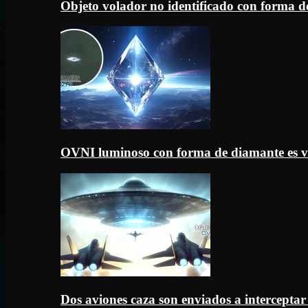
Objeto volador no identificado con forma d
OVNI luminoso con forma de diamante es v
Dos aviones caza son enviados a intercept