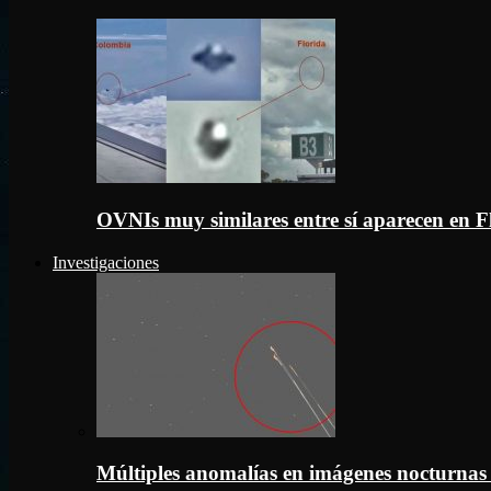
OVNIs muy similares entre sí aparecen en 
Investigaciones
Múltiples anomalías en imágenes nocturnas