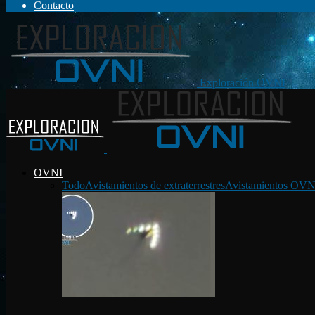
Contacto
Exploración OVNI
OVNI
Todo
Avistamientos de extraterrestres
Avistamientos OVN