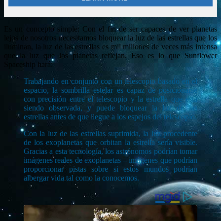
Es un concepto simple: Con el fin de ser capaces de ver planetas
lejos de nosotros necesitamos bloquear la luz de las estrellas que los
iluminan, la luz de las estrellas es mil millones de veces más intensa
que la luz que los planetas reflejan. Eso es lo que Sunflower
Spaceship hará:
Trabajando en conjunto con un telescopio basado en el
espacio, la sombrilla estelar es capaz de posicionarse
con precisión entre el telescopio y la estrella que está
siendo observada, y puede bloquear la luz de las
estrellas antes de que llegue a los espejos del telescopio.
Con la luz de las estrellas suprimida, la luz procedente
de los exoplanetas que orbitan la estrella sería visible.
Gracias a esta tecnología, los astrónomos podrían tomar
imágenes reales de exoplanetas – imágenes que podrían
proporcionar pistas sobre si estos mundos podrían
albergar vida tal como la conocemos.