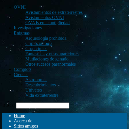
OVNI
Avistamientos de extraterrestres
Avistamientos OVNI
OVNIs en la antigüedad
Investigaciones
Enigmas
Arqueología prohibida
Criptozoología
Crop circles
Fantasmas y otras apariciones
Mutilaciones de ganado
Otros sucesos paranormales
Complots
Ciencia
Astronomía
Descubrimientos
Universo
Vida extraterrestre
Buscar
Home
Acerca de
Sitios amigos