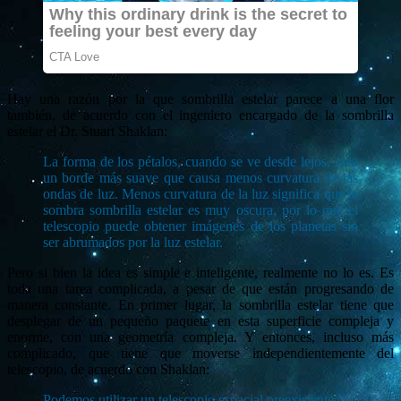
Hay una razón por la que sombrilla estelar parece a una flor
también, de acuerdo con el ingeniero encargado de la sombrilla
estelar el Dr. Stuart Shaklan:
La forma de los pétalos, cuando se ve desde lejos, crea
un borde más suave que causa menos curvatura de las
ondas de luz. Menos curvatura de la luz significa que la
sombra sombrilla estelar es muy oscura, por lo que el
telescopio puede obtener imágenes de los planetas sin
ser abrumados por la luz estelar.
Pero si bien la idea es simple e inteligente, realmente no lo es. Es
toda una tarea complicada, a pesar de que están progresando de
manera constante. En primer lugar, la sombrilla estelar tiene que
desplegar de un pequeño paquete en esta superficie compleja y
enorme, con una geometría compleja. Y entonces, incluso más
complicado, que tiene que moverse independientemente del
telescopio, de acuerdo con Shaklan:
Podemos utilizar un telescopio espacial preexistente