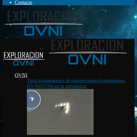
Contacto
Exploración OVNI
OVNI
Todo
Avistamientos de extraterrestres
Avistamientos
OVNI
OVNIs en la antigüedad