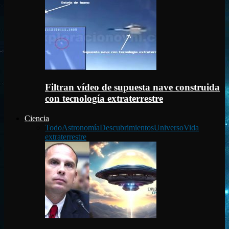
Filtran vídeo de supuesta nave construida
con tecnología extraterrestre
Ciencia
Todo
Astronomía
Descubrimientos
Universo
Vida
extraterrestre