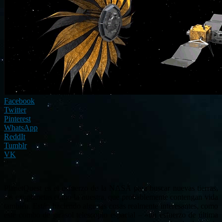
Facebook
Twitter
Pinterest
WhatsApp
ReddIt
Tumblr
VK
PlanetQuest es el esfuerzo de la NASA para buscar nuevas tierras,
los exoplanetas como la nuestra, que probablemente contengan vida
también. Están haciendo algunas cosas realmente interesantes, como
este combo de girasol telescopio espacial – «un esfuerzo de última