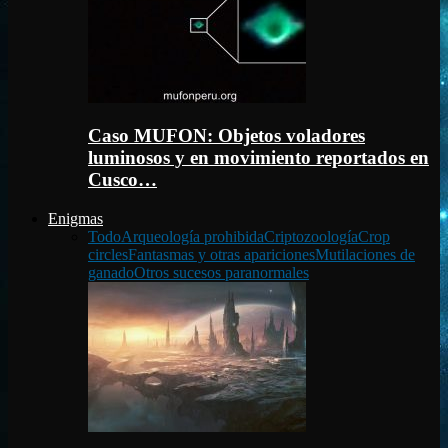
Caso MUFON: Objetos voladores
luminosos y en movimiento reportados en
Cusco…
Enigmas
Todo
Arqueología prohibida
Criptozoología
Crop
circles
Fantasmas y otras apariciones
Mutilaciones de
ganado
Otros sucesos paranormales