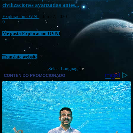
civilizaciones avanzadas antes...
Exploración OVNI
-
Jun 27, 2020
0
Me gusta Exploración OVNI
Translate website
Select Language
▼