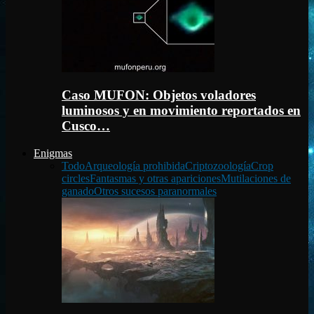
Caso MUFON: Objetos voladores
luminosos y en movimiento reportados en
Cusco…
Enigmas
Todo
Arqueología prohibida
Criptozoología
Crop
circles
Fantasmas y otras apariciones
Mutilaciones de
ganado
Otros sucesos paranormales