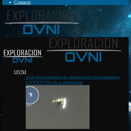
Contacto
Exploración OVNI
OVNI
Todo
Avistamientos de extraterrestres
Avistamientos
OVNI
OVNIs en la antigüedad