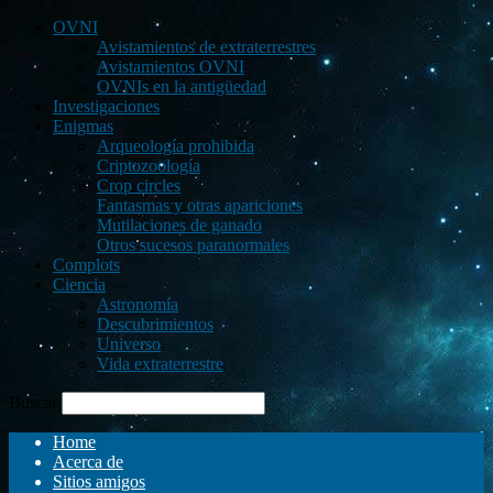
OVNI
Avistamientos de extraterrestres
Avistamientos OVNI
OVNIs en la antigüedad
Investigaciones
Enigmas
Arqueología prohibida
Criptozoología
Crop circles
Fantasmas y otras apariciones
Mutilaciones de ganado
Otros sucesos paranormales
Complots
Ciencia
Astronomía
Descubrimientos
Universo
Vida extraterrestre
Buscar
Home
Acerca de
Sitios amigos