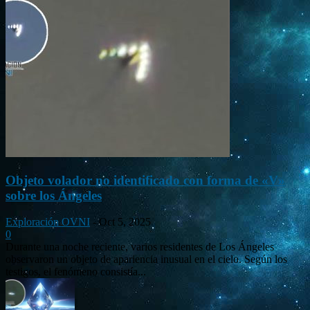
Objeto volador no identificado con forma de «V»
sobre los Ángeles
Exploración OVNI
-
Oct 5, 2025
0
Durante una noche reciente, varios residentes de Los Ángeles
observaron un objeto de apariencia inusual en el cielo. Según los
testigos, el fenómeno consistía...