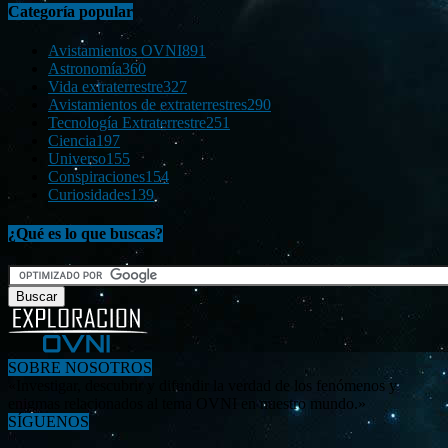
Categoría popular
Avistamientos OVNI
891
Astronomía
360
Vida extraterrestre
327
Avistamientos de extraterrestres
290
Tecnología Extraterrestre
251
Ciencia
197
Universo
155
Conspiraciones
154
Curiosidades
139
¿Qué es lo que buscas?
SOBRE NOSOTROS
«Investigar, descubrir y difundir la verdad de los fenómenos y
enigmas relacionados al tema OVNI en nuestro mundo.»
SÍGUENOS