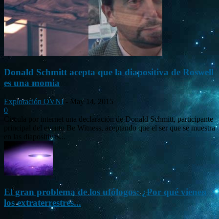
Donald Schmitt acepta que la diapositiva de Roswell
es una momia
Exploración OVNI
-
May 14, 2015
0
Circula por internet una declaración de Donald Schmitt, participante
principal del evento Be Witness, aceptando que el ser que se muestra
en las diapositivas...
El gran problema de los ufólogos: ¿Por qué vienen
los extraterrestres...