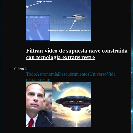
Filtran vídeo de supuesta nave construida
con tecnología extraterrestre
Ciencia
Todo
Astronomía
Descubrimientos
Universo
Vida
extraterrestre