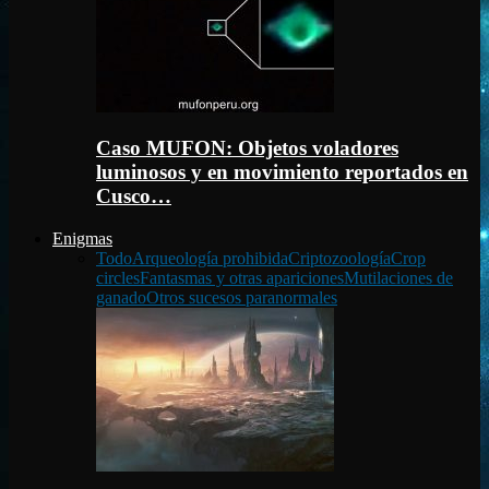
Caso MUFON: Objetos voladores
luminosos y en movimiento reportados en
Cusco…
Enigmas
Todo
Arqueología prohibida
Criptozoología
Crop
circles
Fantasmas y otras apariciones
Mutilaciones de
ganado
Otros sucesos paranormales