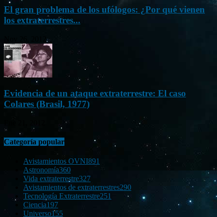
El gran problema de los ufólogos: ¿Por qué vienen
los extraterrestres...
Nov 26, 2012
Evidencia de un ataque extraterrestre: El caso
Colares (Brasil, 1977)
Ene 21, 2012
Categoría popular
Avistamientos OVNI
891
Astronomía
360
Vida extraterrestre
327
Avistamientos de extraterrestres
290
Tecnología Extraterrestre
251
Ciencia
197
Universo
155