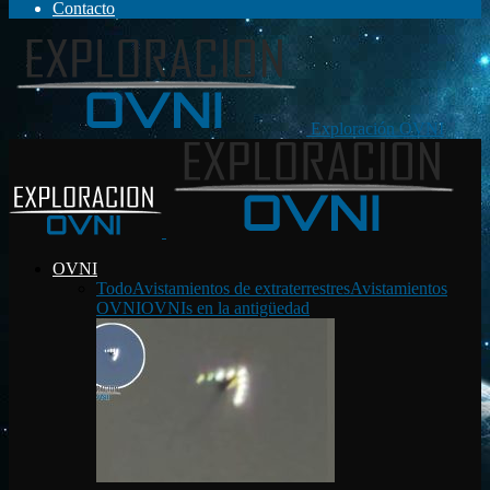
Contacto
Exploración OVNI
OVNI
Todo
Avistamientos de extraterrestres
Avistamientos
OVNI
OVNIs en la antigüedad