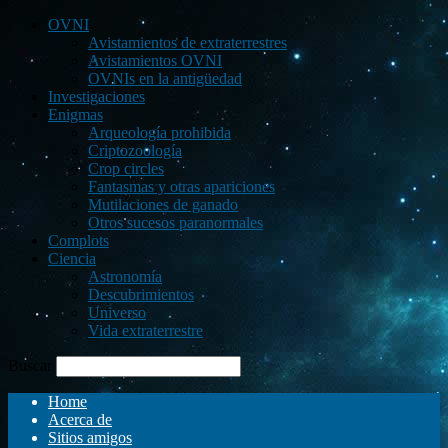
OVNI
Avistamientos de extraterrestres
Avistamientos OVNI
OVNIs en la antigüedad
Investigaciones
Enigmas
Arqueología prohibida
Criptozoología
Crop circles
Fantasmas y otras apariciones
Mutilaciones de ganado
Otros sucesos paranormales
Complots
Ciencia
Astronomía
Descubrimientos
Universo
Vida extraterrestre
Buscar
Home
Acerca de
Sitios amigos