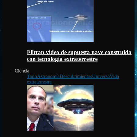
Filtran vídeo de supuesta nave construida
con tecnología extraterrestre
Ciencia
Todo
Astronomía
Descubrimientos
Universo
Vida
extraterrestre