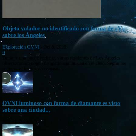
Objeto volador no identificado con forma de «V»
sobre los Ángeles
Exploración OVNI
-
Oct 5, 2025
0
Durante una noche reciente, varios residentes de Los Ángeles
observaron un objeto de apariencia inusual en el cielo. Según los
testigos, el fenómeno consistía...
OVNI luminoso con forma de diamante es visto
sobre una ciudad...
Mar 31, 2024