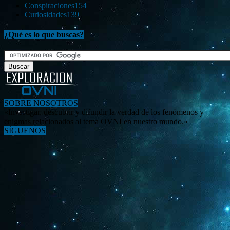
Conspiraciones
154
Curiosidades
139
¿Qué es lo que buscas?
SOBRE NOSOTROS
«Investigar, descubrir y difundir la verdad de los fenómenos y
enigmas relacionados al tema OVNI en nuestro mundo.»
SÍGUENOS