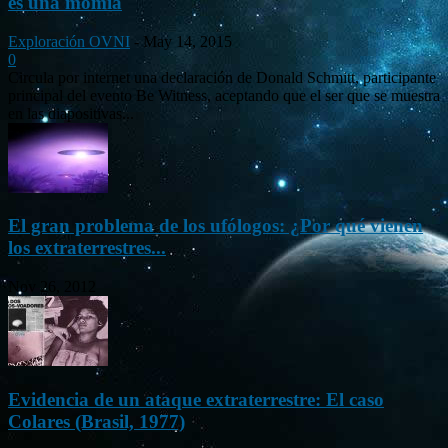
es una momia
Exploración OVNI
-
May 14, 2015
0
Circula por internet una declaración de Donald Schmitt, participante
principal del evento Be Witness, aceptando que el ser que se muestra
en las diapositivas...
El gran problema de los ufólogos: ¿Por qué vienen
los extraterrestres...
Nov 26, 2012
Evidencia de un ataque extraterrestre: El caso
Colares (Brasil, 1977)