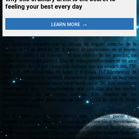
Las imágenes tomadas con la cámara de ángulo estrecho de la
Cassini el 15 de abril de 2013, muestran alteraciones en el mismo
borde del anillo A de Saturno – el más exterior de los grandes, los
anillos brillantes del planeta. Una de estas perturbaciones es un arco
de alrededor del 20 por ciento más brillante que sus alrededores, 750
millas (1.200 kilómetros) de largo y 6 millas (10 kilómetros) de
ancho. Los científicos también encontraron protuberancias inusuales
en el perfil generalmente suave en el borde del anillo. Los científicos
creen que el arco y protuberancias son causadas por los efectos
gravitacionales de un objeto cercano. Los detalles de las
observaciones fueron publicadas en línea hoy (14 de abril de 2014)
por la revista Icarus.
No se espera que el objeto crezca más, e incluso puede estar
cayendo a pedazos. Pero el proceso de su formación y movimiento
hacia fuera ayuda a nuestra comprensión de cómo las lunas heladas
de Saturno, incluyendo Titán y Encelado, pueden haberse formado
en los anillos más masivos hace mucho tiempo.También proporciona