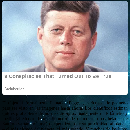
El objeto, informalmente llamado «Peggy», es demasiado pequeño
para ser visto en las imágenes hasta ahora. Los científicos estiman
que es probablemente no más de aproximadamente un kilómetro y
medio (alrededor de un kilómetro) de diámetro.Lunas heladas de
Saturno varían en tamaño dependiendo de su proximidad al planeta
– el más alejado del planeta, el más grande. Y muchas de las lunas