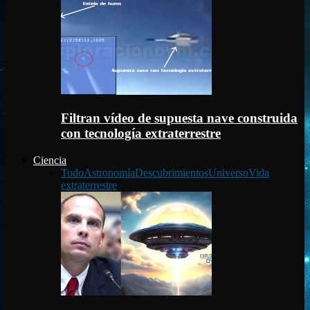
Filtran vídeo de supuesta nave construida
con tecnología extraterrestre
Ciencia
Todo
Astronomía
Descubrimientos
Universo
Vida
extraterrestre