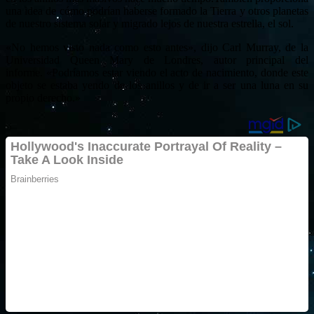
una idea de cómo podrían haberse formado la Tierra y otros planetas
de nuestro sistema solar y migrado lejos de nuestra estrella, el sol.
«No hemos visto nada como esto antes», dijo Carl Murray, de la
Universidad Queen Mary de Londres, autor principal del
informe. «Podríamos estar viendo el acto de nacimiento, donde este
objeto se estaba yendo de los anillos y de ir a ser una luna en su
propio derecho.»