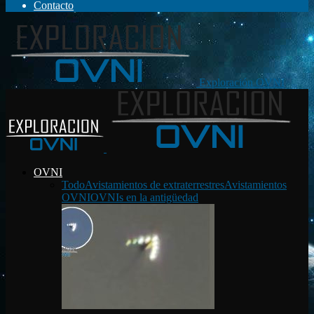
Contacto
Exploración OVNI
OVNI
Todo
Avistamientos de extraterrestres
Avistamientos
OVNI
OVNIs en la antigüedad