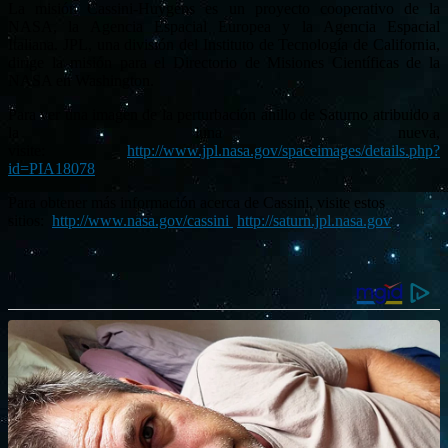
La misión Cassini-Huygens es un proyecto cooperativo de la
NASA, la Agencia Espacial Europea y la Agencia Espacial
Italiana. JPL, una división del Instituto de Tecnología de California,
dirige la misión para el Directorio de Misiones Científicas de la
NASA en Washington.
Para ver una imagen de la perturbación anillo de Saturno atribuido a
la luna nueva,
visite:
http://www.jpl.nasa.gov/spaceimages/details.php?
id=PIA18078
Para obtener más información acerca de Cassini, visite estos
sitios:
http://www.nasa.gov/cassini
http://saturn.jpl.nasa.gov