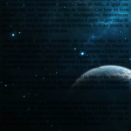
de Saturno están compuestos principalmente de hielo, al igual que
las partículas que forman los anillos de Saturno. Con base en estos
hechos, y otros indicadores, los investigadores recientemente
propusieron que las lunas heladas formados a partir de partículas de
los anillos y luego se movieron hacia el exterior, lejos del planeta, la
fusión con otras lunas en el camino.
«Ser testigo del posible nacimiento de una pequeña luna es un
evento emocionante e inesperado», dijo el científico del Proyecto
Cassini, Linda Spilker, del Laboratorio de Propulsión a Chorro de la
NASA en Pasadena, California. Según Spilker, la órbita de Cassini
se moverá más cerca del borde exterior a finales de 2016 y brindará
la oportunidad de estudiar a «Peggy» con más detalle.
Es posible que el proceso de formación de la luna en los anillos de
Saturno ha terminado con Peggy, como los anillos de Saturno son
ahora, con toda probabilidad, demasiado agotado para fabricar más
lunas.
«La teoría sostiene que Saturno hace mucho tiempo tenía un sistema
de anillos mucho más masivo capaz de dar a luz a las lunas más
grandes», dijo Murray. «A medida que las lunas se forman cerca de
la orilla, se agotan los anillos y evolucionan, por lo que los que se
formaron temprano son los más grande y el más lejano.»