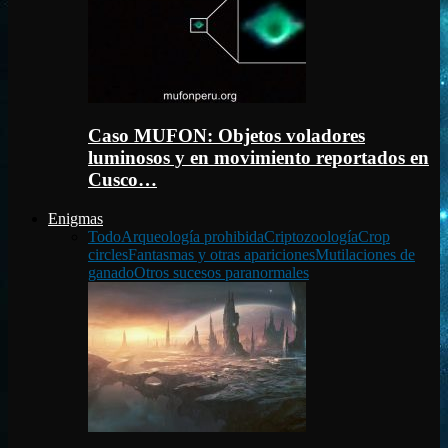
Caso MUFON: Objetos voladores
luminosos y en movimiento reportados en
Cusco…
Enigmas
Todo
Arqueología prohibida
Criptozoología
Crop
circles
Fantasmas y otras apariciones
Mutilaciones de
ganado
Otros sucesos paranormales