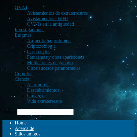
OVNI
Avistamientos de extraterrestres
Avistamientos OVNI
OVNIs en la antigüedad
Investigaciones
Enigmas
Arqueología prohibida
Criptozoología
Crop circles
Fantasmas y otras apariciones
Mutilaciones de ganado
Otros sucesos paranormales
Complots
Ciencia
Astronomía
Descubrimientos
Universo
Vida extraterrestre
Buscar
Home
Acerca de
Sitios amigos