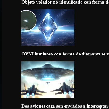
Objeto volador no identificado con forma d
OVNI luminoso con forma de diamante es v
Dos aviones caza son enviados a intercept