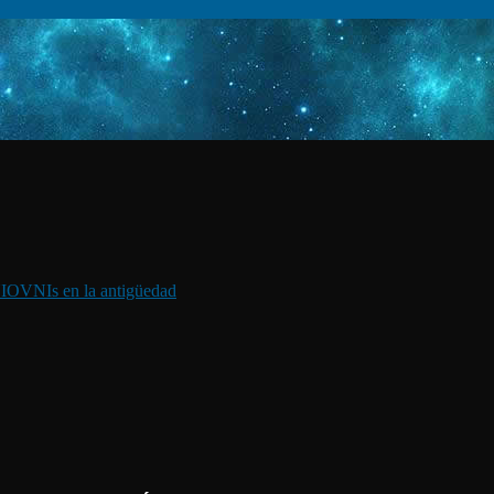
I
OVNIs en la antigüedad