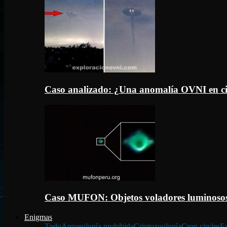
Caso analizado: ¿Una anomalía OVNI en c
Caso MUFON: Objetos voladores luminosos
Enigmas
Todo
Arqueología prohibida
Criptozoología
Crop circles
Fa