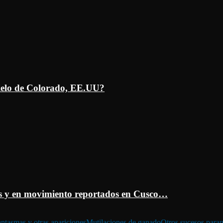
ielo de Colorado, EE.UU?
 y en movimiento reportados en Cusco…
ntasmas y otras apariciones
Mutilaciones de ganado
Otros sucesos para