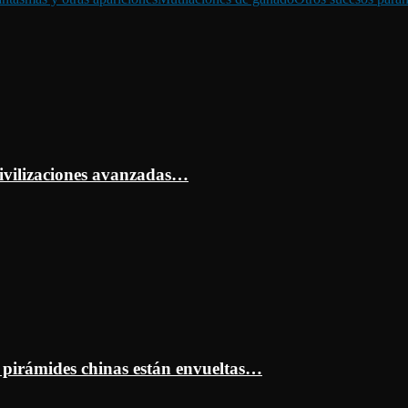
ivilizaciones avanzadas…
s pirámides chinas están envueltas…