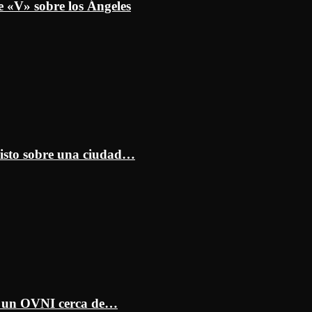
e «V» sobre los Ángeles
isto sobre una ciudad…
ar un OVNI cerca de…