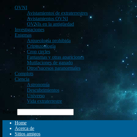
OVNI
Avistamientos de extraterrestres
Avistamientos OVNI
OVNIs en la antigüedad
Investigaciones
Enigmas
Arqueología prohibida
Criptozoología
Crop circles
Fantasmas y otras apariciones
Mutilaciones de ganado
Otros sucesos paranormales
Complots
Ciencia
Astronomía
Descubrimientos
Universo
Vida extraterrestre
Buscar
Home
Acerca de
Sitios amigos