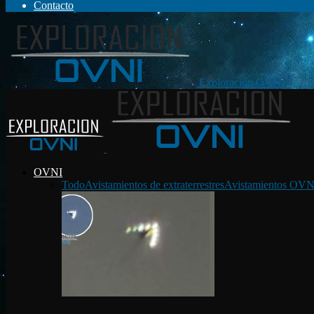
Contacto
Exploración OVNI
OVNI
Todo
Avistamientos de extraterrestres
Avistamientos OVN