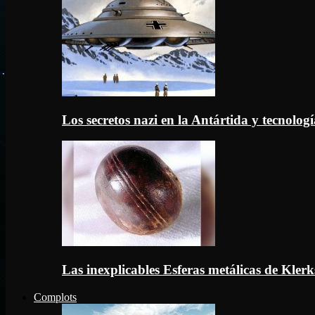
Los secretos nazi en la Antártida y tecnologí
Las inexplicables Esferas metálicas de Kler
Complots