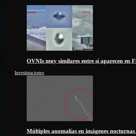
OVNIs muy similares entre sí aparecen en 
Investigaciones
Múltiples anomalías en imágenes nocturnas