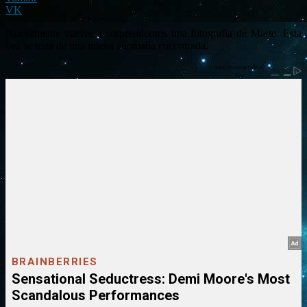
VK
Nuevamente vuelve a sorprendernos una fotografía de Marte. Esta
vez se trata de una nueva anomalía encontrada.