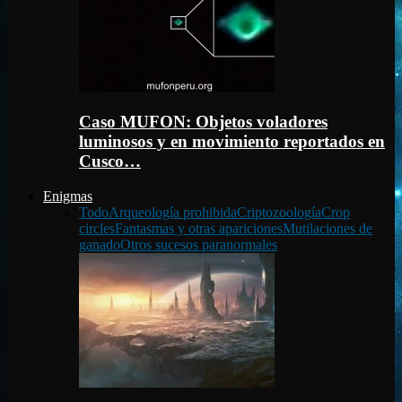
Caso MUFON: Objetos voladores
luminosos y en movimiento reportados en
Cusco…
Enigmas
Todo
Arqueología prohibida
Criptozoología
Crop
circles
Fantasmas y otras apariciones
Mutilaciones de
ganado
Otros sucesos paranormales