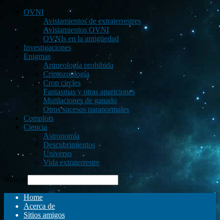
OVNI
Avistamientos de extraterrestres
Avistamientos OVNI
OVNIs en la antigüedad
Investigaciones
Enigmas
Arqueología prohibida
Criptozoología
Crop circles
Fantasmas y otras apariciones
Mutilaciones de ganado
Otros sucesos paranormales
Complots
Ciencia
Astronomía
Descubrimientos
Universo
Vida extraterrestre
Buscar
Home
Acerca de
Sitios amigos