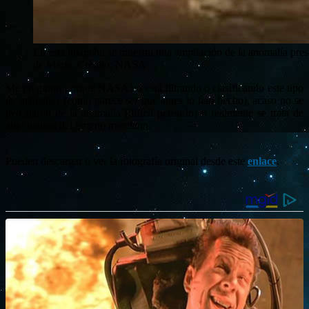
En esta imagebn se muestra una ampliación de la anomalía prese
de Marte. Crédito: NASA
Me pregunto porque NASA no está filtrando o clasificando este tipo
de imágenes (como parece ser que antes lo han hecho), acaso no se
percataron de la anomalía (difícil pensarlo) o realmente se trata de
algo natural del terreno marciano.
Pueden descargar o ver la fotografía original desde este
enlace
.