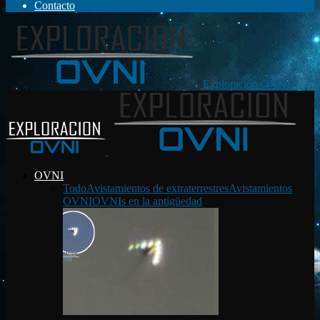
Contacto
Exploración OVNI
OVNI
Todo
Avistamientos de extraterrestres
Avistamientos
OVNI
OVNIs en la antigüedad