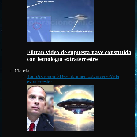
Filtran vídeo de supuesta nave construida
con tecnología extraterrestre
Ciencia
Todo
Astronomía
Descubrimientos
Universo
Vida
extraterrestre