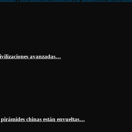
ivilizaciones avanzadas…
s pirámides chinas están envueltas…