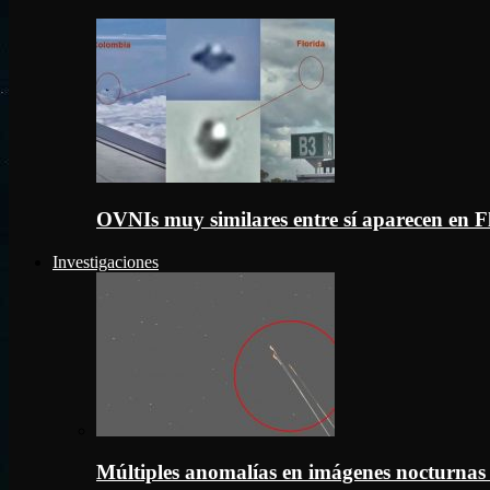
OVNIs muy similares entre sí aparecen en 
Investigaciones
Múltiples anomalías en imágenes nocturnas