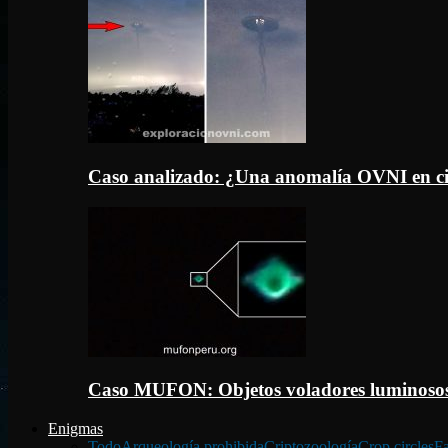
Caso analizado: ¿Una anomalía OVNI en c
Caso MUFON: Objetos voladores luminosos
Enigmas
Todo
Arqueología prohibida
Criptozoología
Crop circles
Fa