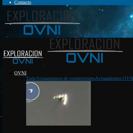
Contacto
Exploración OVNI
OVNI
Todo
Avistamientos de extraterrestres
Avistamientos OVN