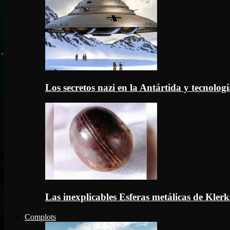
Los secretos nazi en la Antártida y tecnologí
Las inexplicables Esferas metálicas de Kler
Complots