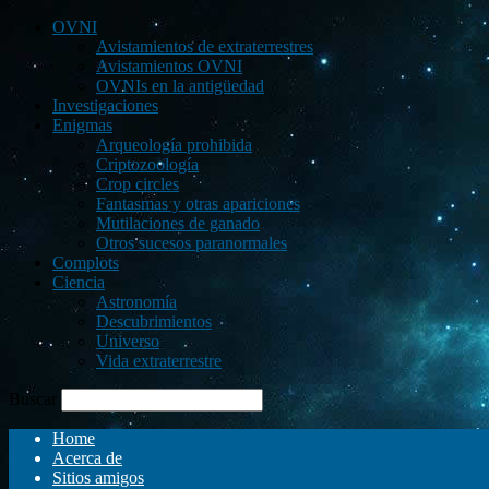
OVNI
Avistamientos de extraterrestres
Avistamientos OVNI
OVNIs en la antigüedad
Investigaciones
Enigmas
Arqueología prohibida
Criptozoología
Crop circles
Fantasmas y otras apariciones
Mutilaciones de ganado
Otros sucesos paranormales
Complots
Ciencia
Astronomía
Descubrimientos
Universo
Vida extraterrestre
Buscar
Home
Acerca de
Sitios amigos