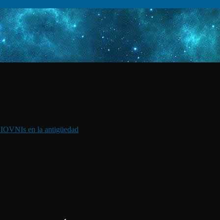
I
OVNIs en la antigüedad