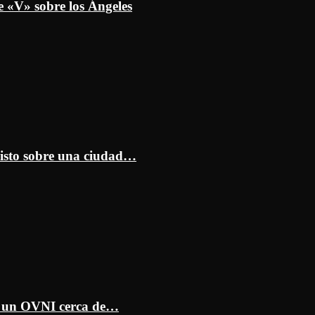
e «V» sobre los Ángeles
isto sobre una ciudad…
ar un OVNI cerca de…