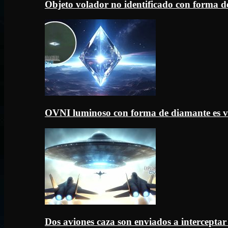
Objeto volador no identificado con forma d
OVNI luminoso con forma de diamante es v
Dos aviones caza son enviados a intercept