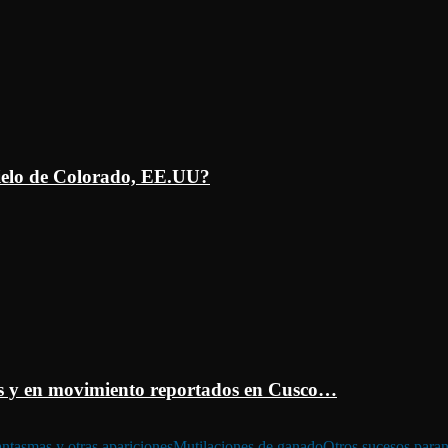
ielo de Colorado, EE.UU?
 y en movimiento reportados en Cusco…
ntasmas y otras apariciones
Mutilaciones de ganado
Otros sucesos para