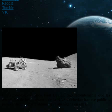
ReddIt
Tumblr
VK
El Astrobiólogo y físico Paul Davies, dijo recientemente que las
fotografías de los programas de la NASA deberían hacerse públicas
para verificar si existe alguna nave alienígena en ellas.