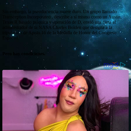
Sin embargo, la pseudociencia muere duro. Un grupo llamado
Transception Incorporated , describe a sí mismo como un Austin,
Texas R basado psíquica y operación de D, envió una carta al
administrador de la NASA Charles Bolden que designa a la
tripulación de Apolo 16 de la Medalla de Honor del Congreso
Espacial.
Pero hay condiciones.