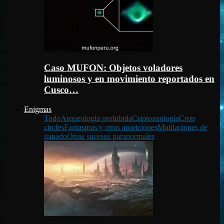
Caso MUFON: Objetos voladores
luminosos y en movimiento reportados en
Cusco…
Enigmas
Todo
Arqueología prohibida
Criptozoología
Crop
circles
Fantasmas y otras apariciones
Mutilaciones de
ganado
Otros sucesos paranormales