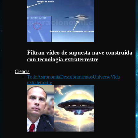
Filtran vídeo de supuesta nave construida
con tecnología extraterrestre
Ciencia
Todo
Astronomía
Descubrimientos
Universo
Vida
extraterrestre