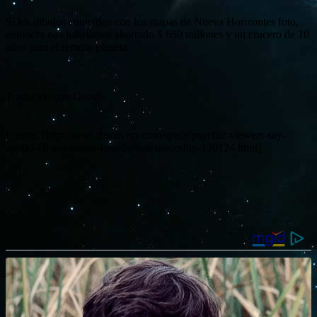
Si los dibujos coinciden con los mapas de Nueva Horizontes foto,
entonces nos habríamos ahorrado $ 650 millones y un crucero de 10
años para el remoto planeta.
Traducido con Google
Fuente: [http://news.discovery.com/space/psychic-viewers-say-
apollo-16-astronauts-found-alien-spaceship-120124.html]