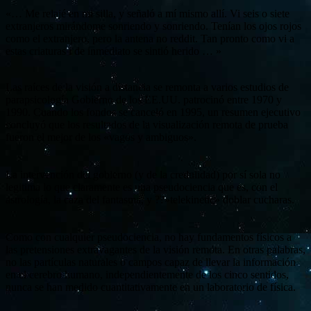
«… Me relajé en mi silla, y señaló a mí mismo allí. Vi seis o siete
extranjeros mirándome sonriendo y sonriendo. Tenían los ojos rojos
como el extranjero, pero la antena no reddit. Tan pronto como vi a
estas criaturas i de inmediato se sintió herido … »
Las raíces de la visión a distancia se remonta a varios estudios de
parapsicología Gobierno de los EE.UU. patrocinó entre 1970 y
1990. Cuando los fondos se canceló en 1995, un resumen ejecutivo
concluyó que los resultados de la visualización remota de prueba
fueron el mejor de los «vagos y ambiguos».
La intervención del gobierno (y de la credulidad) por sí sola no
legitima lo que claramente es una pseudociencia que es, con el
astrología, la caza del fantasma, y ??»telekinetic» doblar cucharas.
Como con cualquier pseudociencia, no hay fundamentos físicos a
las pretensiones extravagantes de la visión remota. En otras palabras,
no las partículas naturales o campos capaz de llevar la información
en el cerebro humano, independientemente de los cinco sentidos,
nunca se han medido cuantitativamente en un laboratorio de física.