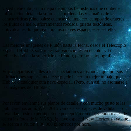
Usted debe dibujar un mapa de ambos hemisferios que contiene
información detallada sobre las coordenadas y tamaños de las
características principales: cuencas de impacto, campos de cráteres,
los flujos de hielo, afloramientos rocosos, grietas tectónicas,
criovolcanes, lo que sea – incluso naves espaciales se estrelló.
Las mejores imágenes de Plutón hasta la fecha, desde el Telescopio
Espacial Hubble, sólo muestran variaciones en el color y la
reflectividad en la superficie de Plutón, pero no la topografía.
Voy a dejar los detalles a los espectadores a distancia, que por sus
afirmaciones supuestamente se puede hacer un mejor trabajo que el
Hubble o cualquier otra nave espacial. (Pero, aun así, no asomarse a
las imágenes del Hubble!)
Por favor, envíenme sus planos de detalle y con mucho gusto te las
publicaremos aquí. Y, en 2015 vamos a ser capaces de validar – o
invalidar – este experimento de percepción remota, viendo reales de
cerca las fotos de la NASA, la nave espacial New Horizons , ya que
se acerca a Plutón a 36.000 kilómetros por hora.