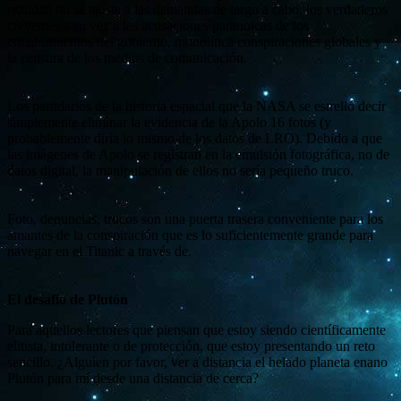
realidad no se ajusta a las demandas de largo a cabo, los verdaderos
creyentes a su vez a las acusaciones paranoicas de los
encubrimientos del gobierno, monolítica conspiraciones globales y
la censura de los medios de comunicación.
Los partidarios de la historia espacial que la NASA se estrelló decir
simplemente eliminar la evidencia de la Apolo 16 fotos (y
probablemente diría lo mismo de los datos de LRO). Debido a que
las imágenes de Apolo se registran en la emulsión fotográfica, no de
datos digital, la manipulación de ellos no sería pequeño truco.
Foto, denuncias, trucos son una puerta trasera conveniente para los
amantes de la conspiración que es lo suficientemente grande para
navegar en el Titanic a través de.
El desafío de Plutón
Para aquellos lectores que piensan que estoy siendo científicamente
elitista, intolerante o de protección, que estoy presentando un reto
sencillo. ¿Alguien por favor, ver a distancia el helado planeta enano
Plutón para mí desde una distancia de cerca?