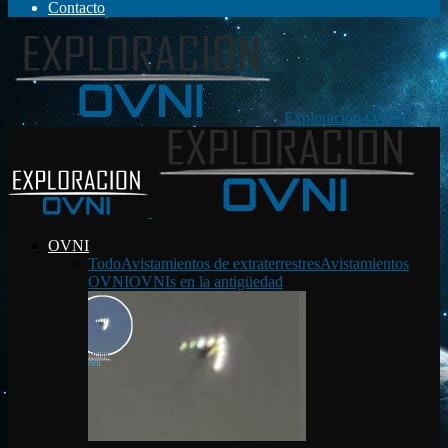
Contacto
Exploración OVNI
OVNI
Todo
Avistamientos de extraterrestres
Avistamientos
OVNI
OVNIs en la antigüedad