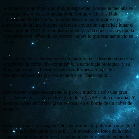
Se trata de un quid pro quo muy transparente, porque la medalla se
le recomienda a los astronautas John Young y Charles Duke
supuestamente viene sobre un extraterrestre «naufragio» en la
superficie de la luna durante su tercera excursión superficie lunar el
23 de abril de 1972. Un requisito previo para la concesión es que la
tripulación está «liberado de secreto» sobre lo que realmente vio en
la luna.
Una variedad de «elementos de un naufragio» – descrito como «las
estructuras, la gente / los extranjeros, la tecnología biológica, y su
difícil situación» – fueron vistos los informes a través de la
visualización remota por seis expertos en Transception .
Los «restos» sospechosamente se parece mucho a sólo una gran
roca, llamada «casa de piedra» (clip de la NASA vídeo de arriba). Y,
te esperan para encontrar grandes rocas en el borde de un cráter de
impacto.
Basta con mirar las imágenes de alta resolución publicada aquí en el
archivo de acceso público Apolo . Un mosaico de fotos de la nave
espacial supuesta (anteriores) está una roca o un fósil de vehículos