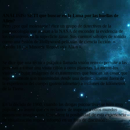
ANÁLISIS: SETI que buscar en la Luna por las huellas de
Alien?
Pero ¿por qué molestarse? dice un grupo de detectives de la
parapsicología que acusan a la NASA de esconder la evidencia de
los extranjeros en la superficie lunar. Sus cuentos salvajes de sonido
como una fusión de Hollywood películas de ciencia ficción: »
Apollo 18 «,» Minority Report «y» Alien «.
Se dice que una técnica psíquica llamada visión remota permite a las
personas a tomar una visita sillón a otros planetas. La mente-los
viajeros dibujar imágenes de extraterrestres que buscan las cosas que
supuestamente son transmitidas desde una definitivamente fuera de
la experiencia del cuerpo (potencialmente) a millones de kilómetros
de la Tierra .
En la década de 1960, cuando las drogas psicoactivas se hizo muy
popular, yo asumí que los reclamos de tropezar a otros mundos
puramente imaginarios. Considere la posibilidad de esta experiencia
de visualización remota informó en un foro de discusión :