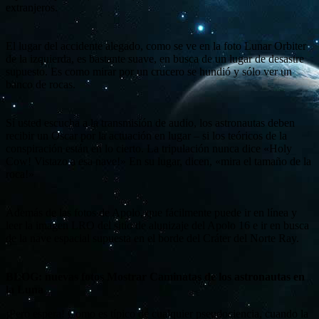
extranjeros.
El lugar del accidente alegado, como se ve en la foto Lunar Orbiter
de la izquierda, es bastante suave, en busca de un lugar de desastre
supuesto. Es como mirar por un crucero se hundió y sólo ver un
banco de rocas.
Si usted escucha a la transmisión de audio, los astronautas deben
recibir un Oscar por la actuación en lugar – si los teóricos de la
conspiración están en lo cierto. La tripulación nunca dice «Holy
Cow! Vistazo a esa nave!» En su lugar, dicen, «mira el tamaño de la
roca!»
Además de las fotos de Apolo, que fácilmente puede ir en línea y
leer la imagen LRO del sitio de alunizaje del Apolo 16 e ir en busca
de la nave espacial supuesta en el borde del Cráter del Norte Ray.
BLOG: nuevas fotos Mostrar Caminatas de los astronautas en
la Luna
¡Pero espera! Como es típico de cualquier pseudociencia, cuando la