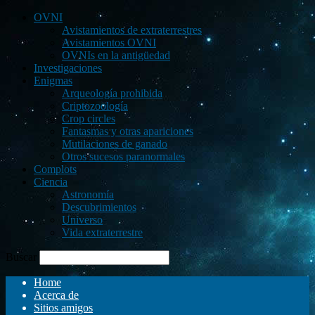
OVNI
Avistamientos de extraterrestres
Avistamientos OVNI
OVNIs en la antigüedad
Investigaciones
Enigmas
Arqueología prohibida
Criptozoología
Crop circles
Fantasmas y otras apariciones
Mutilaciones de ganado
Otros sucesos paranormales
Complots
Ciencia
Astronomía
Descubrimientos
Universo
Vida extraterrestre
Buscar
Home
Acerca de
Sitios amigos