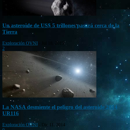
Un asteroide de US$ 5 trillones pasará cerca de la
Tierra
Exploración OVNI
-
Jul 18, 2015
2
La NASA desmiente el peligro del asteroide 2014
UR116
Exploración OVNI
-
Dic 11, 2014
0