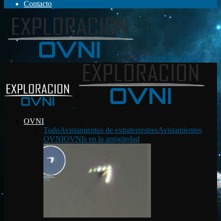
Contacto
Exploración OVNI
OVNI
Todo
Avistamientos de extraterrestres
Avistamientos
OVNI
OVNIs en la antigüedad