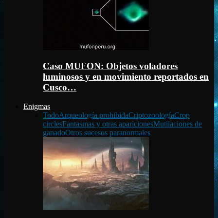
Caso MUFON: Objetos voladores
luminosos y en movimiento reportados en
Cusco…
Enigmas
Todo
Arqueología prohibida
Criptozoología
Crop
circles
Fantasmas y otras apariciones
Mutilaciones de
ganado
Otros sucesos paranormales