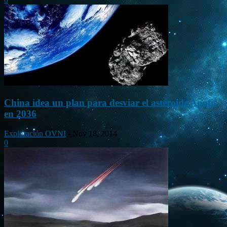
China idea un plan para desviar el asteroide Apofis
en 2036
Exploración OVNI
-
Nov 18, 2014
0