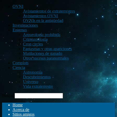
OVNI
Avistamientos de extraterrestres
Avistamientos OVNI
OVNIs en la antigüedad
Investigaciones
Enigmas
Arqueología prohibida
Criptozoología
Crop circles
Fantasmas y otras apariciones
Mutilaciones de ganado
Otros sucesos paranormales
Complots
Ciencia
Astronomía
Descubrimientos
Universo
Vida extraterrestre
Buscar
Home
Acerca de
Sitios amigos