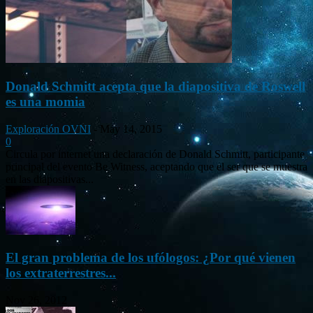
Donald Schmitt acepta que la diapositiva de Roswell
es una momia
Exploración OVNI
-
May 14, 2015
0
Circula por internet una declaración de Donald Schmitt, participante
principal del evento Be Witness, aceptando que el ser que se muestra
en las diapositivas...
El gran problema de los ufólogos: ¿Por qué vienen
los extraterrestres...
Nov 26, 2012