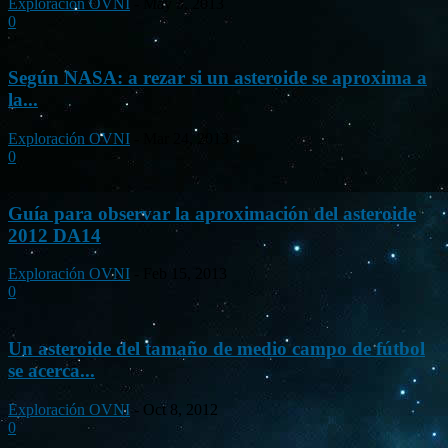
Exploración OVNI
-
May 3, 2013
0
Según NASA: a rezar si un asteroide se aproxima a
la...
Exploración OVNI
-
Mar 24, 2013
0
Guía para observar la aproximación del asteroide
2012 DA14
Exploración OVNI
-
Feb 15, 2013
0
Un asteroide del tamaño de medio campo de fútbol
se acerca...
Exploración OVNI
-
Oct 8, 2012
0