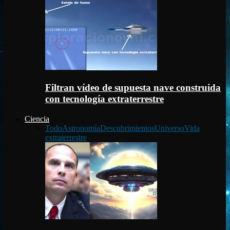
Filtran vídeo de supuesta nave construida
con tecnología extraterrestre
Ciencia
Todo
Astronomía
Descubrimientos
Universo
Vida
extraterrestre