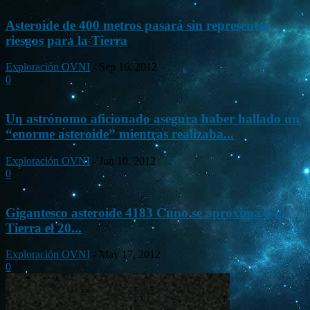
Asteroide de 400 metros pasará sin representar
riesgos para la Tierra
Exploración OVNI
-
Sep 16, 2012
0
Un astrónomo aficionado asegura haber hallado un
“enorme asteroide” mientras realizaba...
Exploración OVNI
-
Jun 10, 2012
0
Gigantesco asteroide 4183 Cuno se aproxima a la
Tierra el 20...
Exploración OVNI
-
May 17, 2012
0