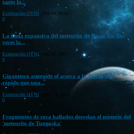
tanto la...
Exploración OVNI
-
Feb 19, 2014
0
La onda expansiva del meteorito de Rusia dio dos
veces la...
Exploración OVNI
-
Jun 29, 2013
0
Gigantesco asteroide se acerca a la Tierra más
rápido que una...
Exploración OVNI
-
May 31, 2013
0
Fragmentos de roca hallados desvelan el misterio del
'meteorito de Tunguska'