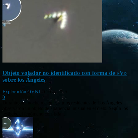
Objeto volador no identificado con forma de «V»
sobre los Ángeles
Exploración OVNI
-
Oct 5, 2025
0
Durante una noche reciente, varios residentes de Los Ángeles
observaron un objeto de apariencia inusual en el cielo. Según los
testigos, el fenómeno consistía...