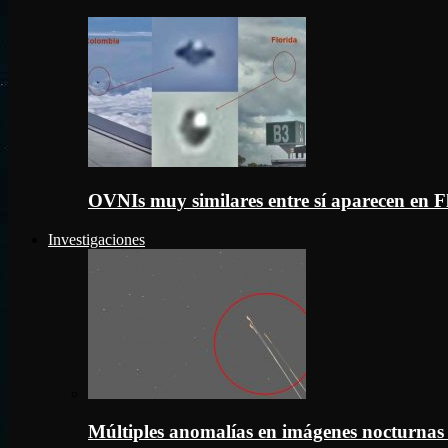
OVNIs muy similares entre sí aparecen en 
Investigaciones
Múltiples anomalías en imágenes nocturnas