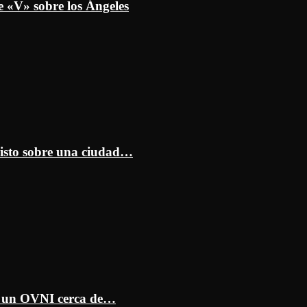
e «V» sobre los Ángeles
isto sobre una ciudad…
ar un OVNI cerca de…