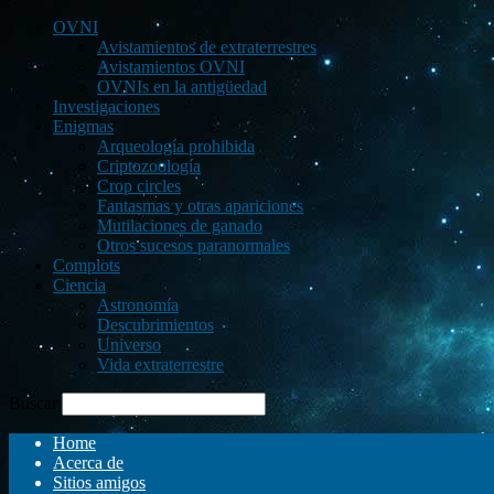
OVNI
Avistamientos de extraterrestres
Avistamientos OVNI
OVNIs en la antigüedad
Investigaciones
Enigmas
Arqueología prohibida
Criptozoología
Crop circles
Fantasmas y otras apariciones
Mutilaciones de ganado
Otros sucesos paranormales
Complots
Ciencia
Astronomía
Descubrimientos
Universo
Vida extraterrestre
Buscar
Home
Acerca de
Sitios amigos