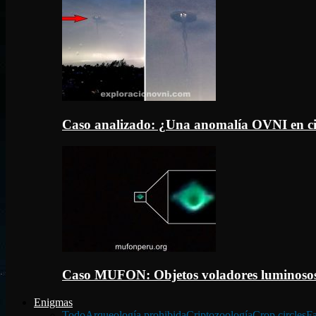
Caso analizado: ¿Una anomalía OVNI en c
Caso MUFON: Objetos voladores luminosos
Enigmas
Todo
Arqueología prohibida
Criptozoología
Crop circles
Fa