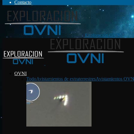
Contacto
Exploración OVNI
OVNI
Todo
Avistamientos de extraterrestres
Avistamientos OVN