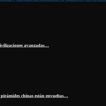
ivilizaciones avanzadas…
s pirámides chinas están envueltas…