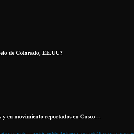
ielo de Colorado, EE.UU?
 y en movimiento reportados en Cusco…
ntasmas y otras apariciones
Mutilaciones de ganado
Otros sucesos para