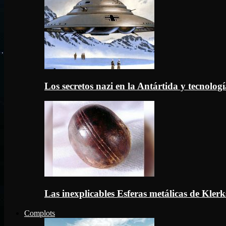
Los secretos nazi en la Antártida y tecnologí
Las inexplicables Esferas metálicas de Kler
Complots