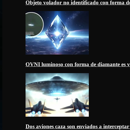
Objeto volador no identificado con forma d
OVNI luminoso con forma de diamante es v
Dos aviones caza son enviados a intercept