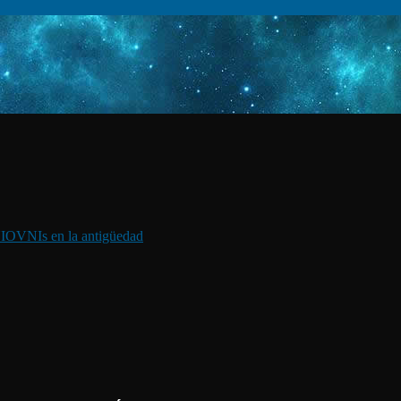
I
OVNIs en la antigüedad