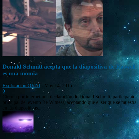
Donald Schmitt acepta que la diapositiva de Roswell
es una momia
Exploración OVNI
-
May 14, 2015
0
Circula por internet una declaración de Donald Schmitt, participante
principal del evento Be Witness, aceptando que el ser que se muestra
en las diapositivas...