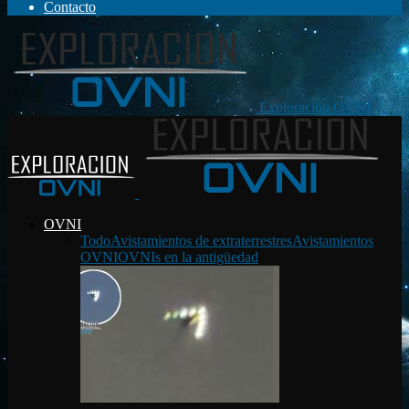
Contacto
Exploración OVNI
OVNI
Todo
Avistamientos de extraterrestres
Avistamientos
OVNI
OVNIs en la antigüedad