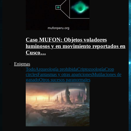
Caso MUFON: Objetos voladores
luminosos y en movimiento reportados en
Cusco…
Enigmas
Todo
Arqueología prohibida
Criptozoología
Crop
circles
Fantasmas y otras apariciones
Mutilaciones de
ganado
Otros sucesos paranormales