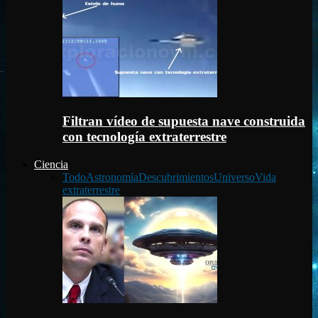
Filtran vídeo de supuesta nave construida
con tecnología extraterrestre
Ciencia
Todo
Astronomía
Descubrimientos
Universo
Vida
extraterrestre