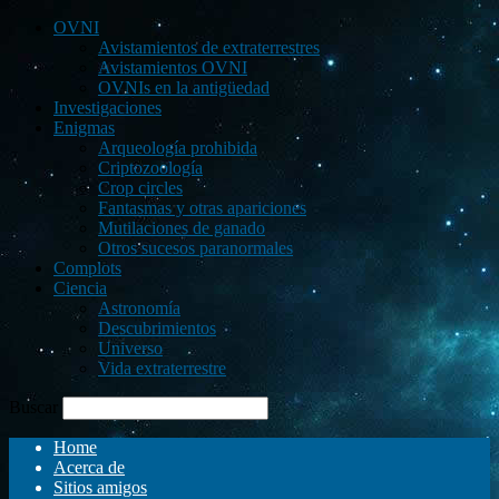
OVNI
Avistamientos de extraterrestres
Avistamientos OVNI
OVNIs en la antigüedad
Investigaciones
Enigmas
Arqueología prohibida
Criptozoología
Crop circles
Fantasmas y otras apariciones
Mutilaciones de ganado
Otros sucesos paranormales
Complots
Ciencia
Astronomía
Descubrimientos
Universo
Vida extraterrestre
Buscar
Home
Acerca de
Sitios amigos