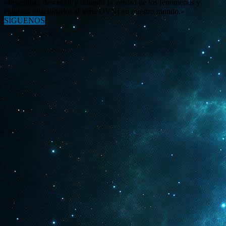
«Investigar, descubrir y difundir la verdad de los fenómenos y
enigmas relacionados al tema OVNI en nuestro mundo.»
SÍGUENOS