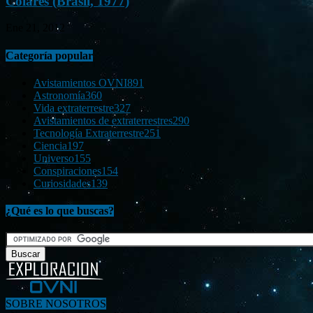
Colares (Brasil, 1977)
Ene 21, 2012
Categoría popular
Avistamientos OVNI
891
Astronomía
360
Vida extraterrestre
327
Avistamientos de extraterrestres
290
Tecnología Extraterrestre
251
Ciencia
197
Universo
155
Conspiraciones
154
Curiosidades
139
¿Qué es lo que buscas?
SOBRE NOSOTROS