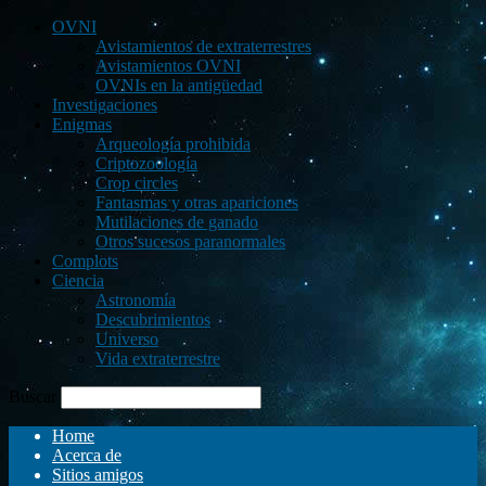
OVNI
Avistamientos de extraterrestres
Avistamientos OVNI
OVNIs en la antigüedad
Investigaciones
Enigmas
Arqueología prohibida
Criptozoología
Crop circles
Fantasmas y otras apariciones
Mutilaciones de ganado
Otros sucesos paranormales
Complots
Ciencia
Astronomía
Descubrimientos
Universo
Vida extraterrestre
Buscar
Home
Acerca de
Sitios amigos