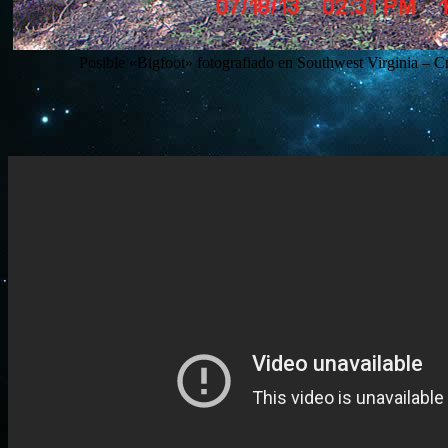
Posible «Bigfoot» fotografiado en Southwest Virginia – C