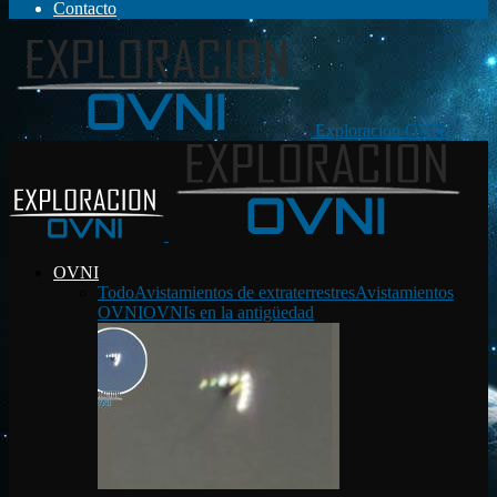
Contacto
Exploración OVNI
OVNI
Todo
Avistamientos de extraterrestres
Avistamientos
OVNI
OVNIs en la antigüedad