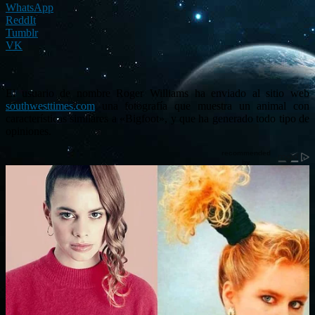
WhatsApp
ReddIt
Tumblr
VK
El usuario de nombre Roger Williams ha enviado al sitio web
southwesttimes.com
una fotografía que muestra un animal con
características similares a «Bigfoot», y que ha generado todo tipo de
opiniones.