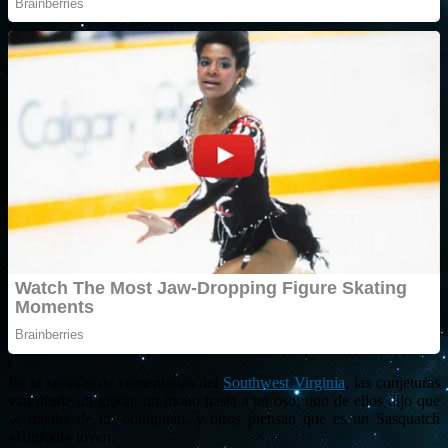
En la sección de comentarios del
Southwest Virginia
, las conjeturas
van desde un gibón, un mono hasta a un oso; uno de ellos dijo que
se trataba de un orangután, y otros piensan que es un Sasquatch
«Bigfoot» joven.