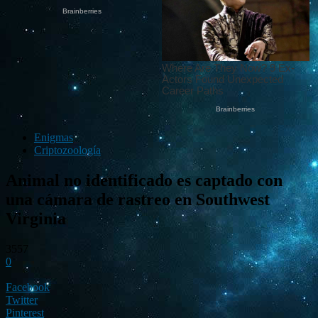
Enigmas
Criptozoología
Animal no identificado es captado con
una cámara de rastreo en Southwest
Virginia
3557
0
Facebook
Twitter
Pinterest