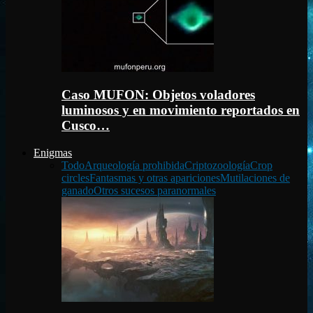
Caso MUFON: Objetos voladores
luminosos y en movimiento reportados en
Cusco…
Enigmas
Todo
Arqueología prohibida
Criptozoología
Crop
circles
Fantasmas y otras apariciones
Mutilaciones de
ganado
Otros sucesos paranormales