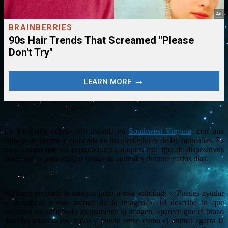
La fotografía habría sido tomada en
Southwest Virginia
, con una
cámara de rastreo y colocada en los alrededores de las montañas. Es
muy común que los exploradores coloquen este tipo de dispositivos
automáticos para realizar tomas de animales durante varios días.
Williams presentó la imagen justo a esta solicitud: «¿Puedes ayudar
a identificar a este animal de la imagen?». Él
describe lo que
encontró escudriñando atentamente la imagen, «parece que el brazo
derecho muestra los dedos y puede verse como el animal agarra la