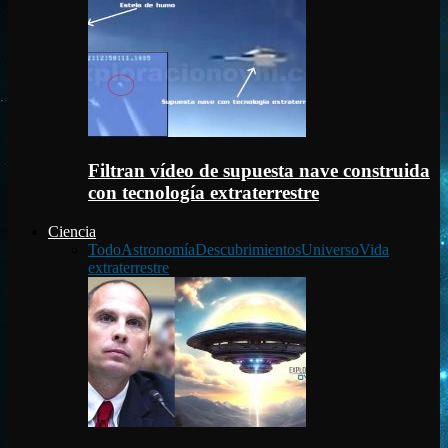
Filtran vídeo de supuesta nave construida
con tecnología extraterrestre
Ciencia
Todo
Astronomía
Descubrimientos
Universo
Vida
extraterrestre