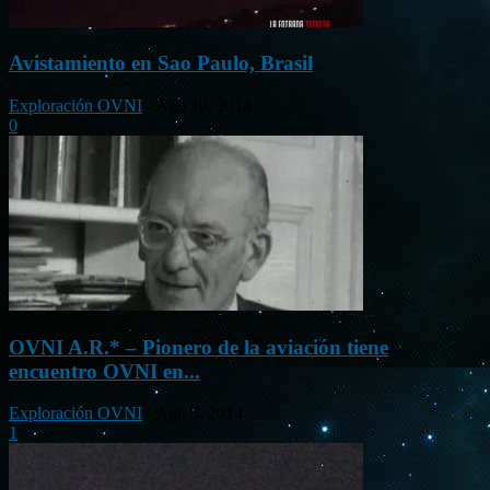
Avistamiento en Sao Paulo, Brasil
Exploración OVNI
-
Ago 10, 2014
0
OVNI A.R.* – Pionero de la aviación tiene
encuentro OVNI en...
Exploración OVNI
-
Ago 5, 2014
1