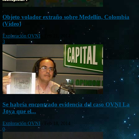
Objeto volador extraño sobre Medellín, Colombia
(Vídeo)
Exploración OVNI
-
Feb 21, 2014
3
Se habría encontrado evidencia del caso OVNI La
Joya que el...
Exploración OVNI
-
Feb 18, 2014
0