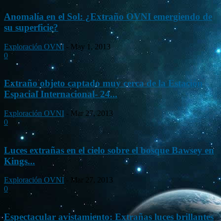
Anomalía en el Sol: ¿Extraño OVNI emergiendo de
su superficie?
Exploración OVNI
-
May 1, 2013
0
Extraño objeto captado muy cerca de la Estación
Espacial Internacional- 24...
Exploración OVNI
-
Mar 27, 2013
0
Luces extrañas en el cielo sobre el bosque Bawsey en
Kings...
Exploración OVNI
-
Mar 27, 2013
0
Espectacular avistamiento: Extrañas luces brillantes