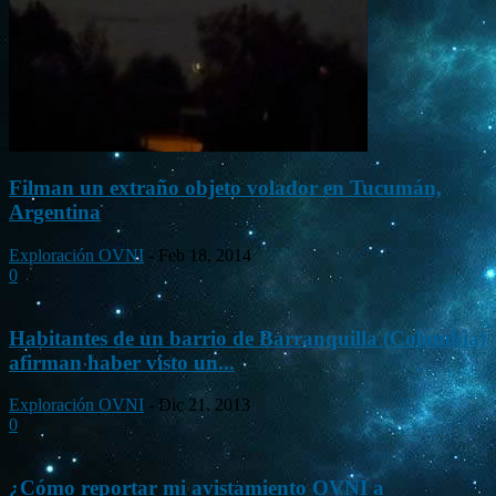
Filman un extraño objeto volador en Tucumán,
Argentina
Exploración OVNI
-
Feb 18, 2014
0
Habitantes de un barrio de Barranquilla (Colombia)
afirman haber visto un...
Exploración OVNI
-
Dic 21, 2013
0
¿Cómo reportar mi avistamiento OVNI a