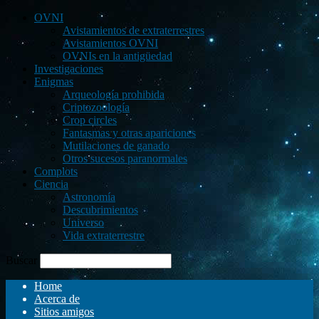
OVNI
Avistamientos de extraterrestres
Avistamientos OVNI
OVNIs en la antigüedad
Investigaciones
Enigmas
Arqueología prohibida
Criptozoología
Crop circles
Fantasmas y otras apariciones
Mutilaciones de ganado
Otros sucesos paranormales
Complots
Ciencia
Astronomía
Descubrimientos
Universo
Vida extraterrestre
Buscar
Home
Acerca de
Sitios amigos