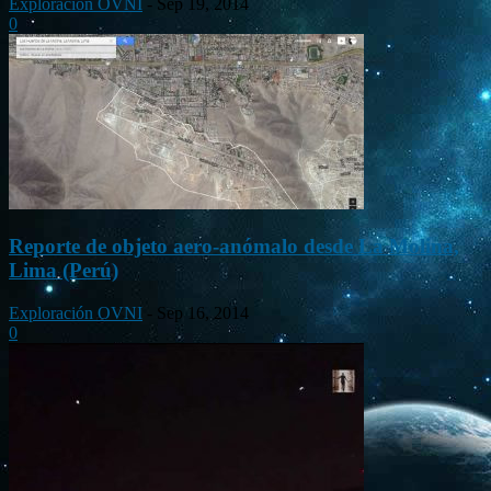
Exploración OVNI
-
Sep 19, 2014
0
Reporte de objeto aero-anómalo desde La Molina,
Lima (Perú)
Exploración OVNI
-
Sep 16, 2014
0