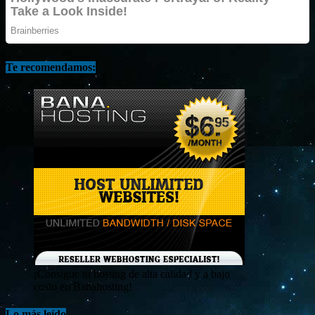
Te recomendamos:
¡Consigue tu hosting de alta calidad y a bajo
costo en Banahosting!
Lo más leído