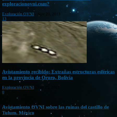
exploracionovni.com?
Exploración OVNI
-
Nov 20, 2013
13
Avistamiento recibido: Extrañas estructuras esféricas
en la provincia de Oruro, Bolivia
Exploración OVNI
-
Sep 25, 2013
0
Avistamiento OVNI sobre las ruinas del castillo de
Tulum, México