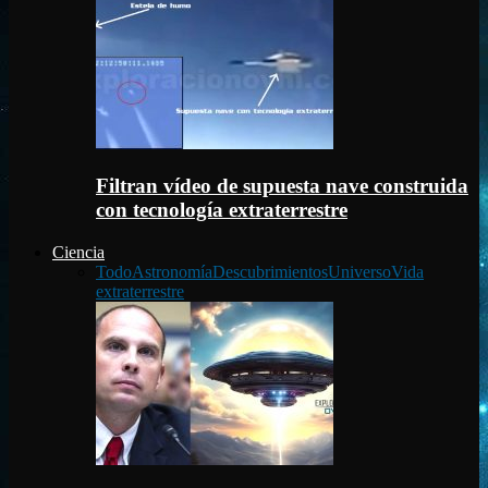
Filtran vídeo de supuesta nave construida
con tecnología extraterrestre
Ciencia
Todo
Astronomía
Descubrimientos
Universo
Vida
extraterrestre