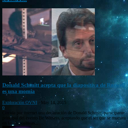
Donald Schmitt acepta que la diapositiva de Roswell
es una momia
Exploración OVNI
-
May 14, 2015
0
Circula por internet una declaración de Donald Schmitt, participante
principal del evento Be Witness, aceptando que el ser que se muestra
en las diapositivas...