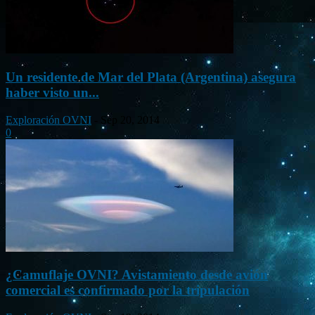
Un residente de Mar del Plata (Argentina) asegura
haber visto un...
Exploración OVNI
-
Sep 20, 2014
0
¿Camuflaje OVNI? Avistamiento desde avión
comercial es confirmado por la tripulación