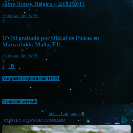
sobre Ronse, Bélgica – 28/02/2013
Exploración OVNI
-
Mar 24, 2013
0
OVNI grabado por Oficial de Policía en
Marsaxlokk, Malta, EU
Exploración OVNI
-
Mar 24, 2013
0
1
...
4
5
6
Página 5 de 6
Me gusta Exploración OVNI
Translate website
Select Language
▼