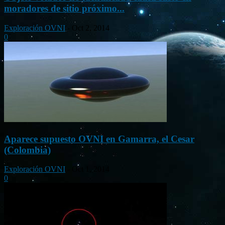
moradores de sitio próximo...
Exploración OVNI
-
Oct 2, 2014
0
Aparece supuesto OVNI en Gamarra, el Cesar
(Colombia)
Exploración OVNI
-
Oct 1, 2014
0