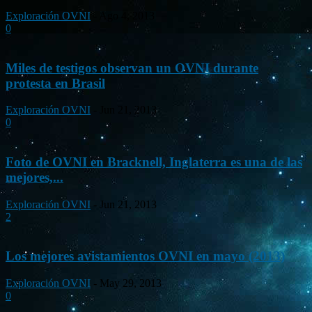
Exploración OVNI
-
Ago 4, 2013
0
Miles de testigos observan un OVNI durante
protesta en Brasil
Exploración OVNI
-
Jun 21, 2013
0
Foto de OVNI en Bracknell, Inglaterra es una de las
mejores,...
Exploración OVNI
-
Jun 21, 2013
2
Los mejores avistamientos OVNI en mayo (2013)
Exploración OVNI
-
May 29, 2013
0