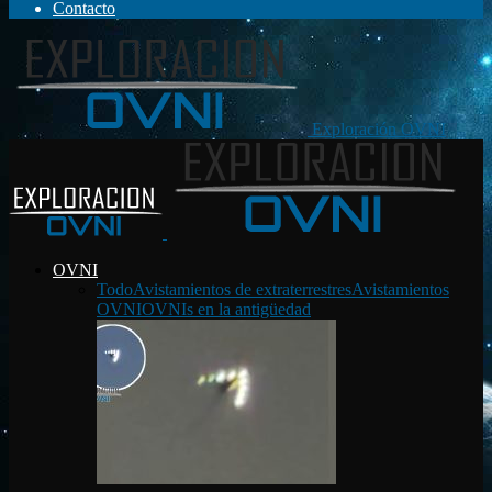
Contacto
Exploración OVNI
OVNI
Todo
Avistamientos de extraterrestres
Avistamientos
OVNI
OVNIs en la antigüedad