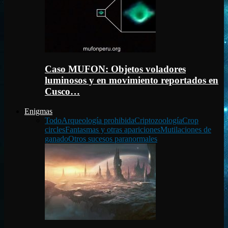
Caso MUFON: Objetos voladores
luminosos y en movimiento reportados en
Cusco…
Enigmas
Todo
Arqueología prohibida
Criptozoología
Crop
circles
Fantasmas y otras apariciones
Mutilaciones de
ganado
Otros sucesos paranormales