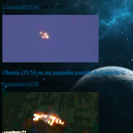
Exploración OVNI
-
Jul 14, 2014
1
Oleada OVNI en un pequeño pueblo de Francia
Exploración OVNI
-
Jun 9, 2014
0