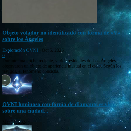
Objeto volador no identificado con forma de «V»
sobre los Ángeles
Exploración OVNI
-
Oct 5, 2025
0
Durante una noche reciente, varios residentes de Los Ángeles
observaron un objeto de apariencia inusual en el cielo. Según los
testigos, el fenómeno consistía...
OVNI luminoso con forma de diamante es visto
sobre una ciudad...
Mar 31, 2024