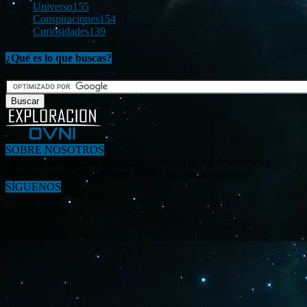
Universo
155
Conspiraciones
154
Curiosidades
139
¿Qué es lo que buscas?
SOBRE NOSOTROS
«Investigar, descubrir y difundir la verdad de los fenómenos y
enigmas relacionados al tema OVNI en nuestro mundo.»
SÍGUENOS