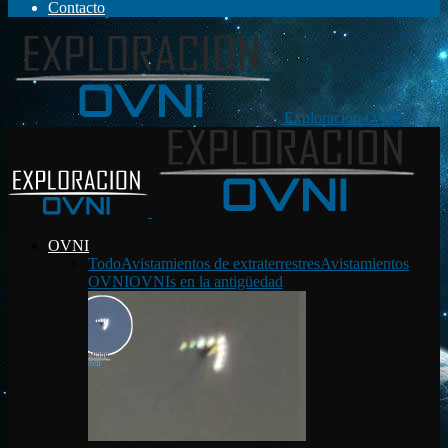
Contacto
Exploración OVNI
OVNI
Todo
Avistamientos de extraterrestres
Avistamientos
OVNI
OVNIs en la antigüedad