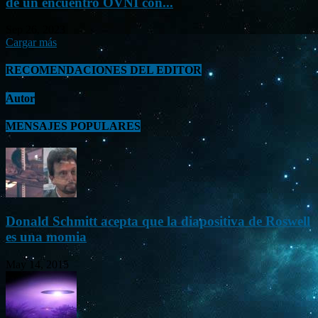
de un encuentro OVNI con...
Sep 26, 2023
Cargar más
RECOMENDACIONES DEL EDITOR
Autor
MENSAJES POPULARES
Donald Schmitt acepta que la diapositiva de Roswell
es una momia
May 14, 2015