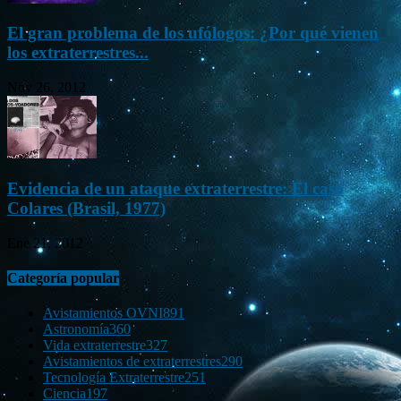
El gran problema de los ufólogos: ¿Por qué vienen
los extraterrestres...
Nov 26, 2012
Evidencia de un ataque extraterrestre: El caso
Colares (Brasil, 1977)
Ene 21, 2012
Categoría popular
Avistamientos OVNI
891
Astronomía
360
Vida extraterrestre
327
Avistamientos de extraterrestres
290
Tecnología Extraterrestre
251
Ciencia
197