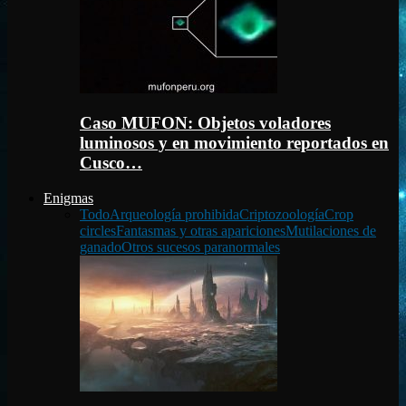
Caso MUFON: Objetos voladores
luminosos y en movimiento reportados en
Cusco…
Enigmas
Todo
Arqueología prohibida
Criptozoología
Crop
circles
Fantasmas y otras apariciones
Mutilaciones de
ganado
Otros sucesos paranormales