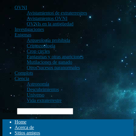
OVNI
Avistamientos de extraterrestres
Avistamientos OVNI
OVNIs en la antigüedad
Investigaciones
Enigmas
Arqueología prohibida
Criptozoología
Crop circles
Fantasmas y otras apariciones
Mutilaciones de ganado
Otros sucesos paranormales
Complots
Ciencia
Astronomía
Descubrimientos
Universo
Vida extraterrestre
Buscar
Home
Acerca de
Sitios amigos