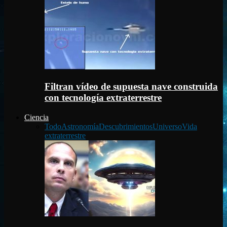
Filtran vídeo de supuesta nave construida
con tecnología extraterrestre
Ciencia
Todo
Astronomía
Descubrimientos
Universo
Vida
extraterrestre