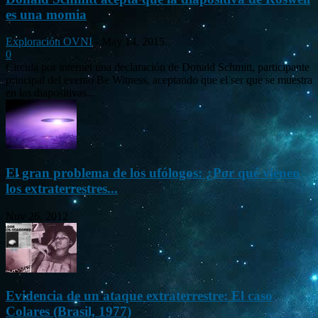
es una momia
Exploración OVNI
-
May 14, 2015
0
Circula por internet una declaración de Donald Schmitt, participante
principal del evento Be Witness, aceptando que el ser que se muestra
en las diapositivas...
El gran problema de los ufólogos: ¿Por qué vienen
los extraterrestres...
Nov 26, 2012
Evidencia de un ataque extraterrestre: El caso
Colares (Brasil, 1977)