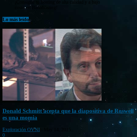
¡Consigue tu hosting de alta calidad y a bajo
costo en Banahosting!
Lo más leído
Donald Schmitt acepta que la diapositiva de Roswell
es una momia
Exploración OVNI
-
May 14, 2015
0