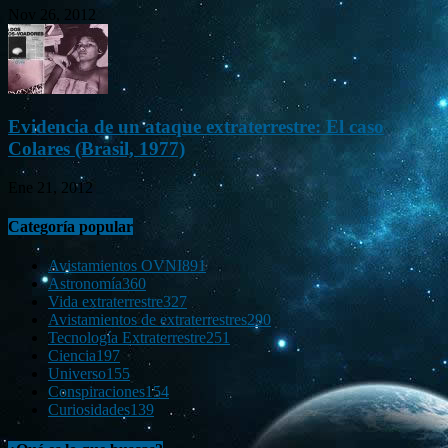
Nov 26, 2012
Evidencia de un ataque extraterrestre: El caso
Colares (Brasil, 1977)
Ene 21, 2012
Categoría popular
Avistamientos OVNI
891
Astronomía
360
Vida extraterrestre
327
Avistamientos de extraterrestres
290
Tecnología Extraterrestre
251
Ciencia
197
Universo
155
Conspiraciones
154
Curiosidades
139