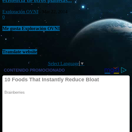
existencia de otros planetas...
Exploración OVNI
-
Mar 22, 2014
0
Me gusta Exploración OVNI
Translate website
Select Language
▼