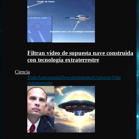
Filtran vídeo de supuesta nave construida
con tecnología extraterrestre
Ciencia
Todo
Astronomía
Descubrimientos
Universo
Vida
extraterrestre