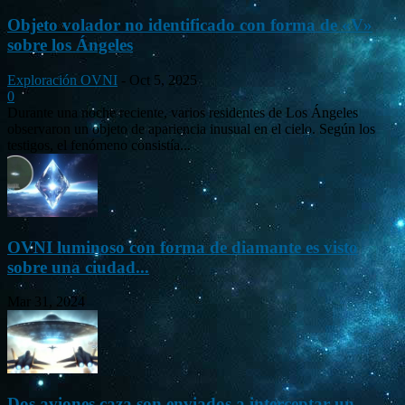
Objeto volador no identificado con forma de «V»
sobre los Ángeles
Exploración OVNI
-
Oct 5, 2025
0
Durante una noche reciente, varios residentes de Los Ángeles
observaron un objeto de apariencia inusual en el cielo. Según los
testigos, el fenómeno consistía...
OVNI luminoso con forma de diamante es visto
sobre una ciudad...
Mar 31, 2024
Dos aviones caza son enviados a interceptar un