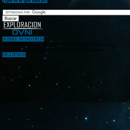
¿Qué es lo que buscas?
SOBRE NOSOTROS
«Investigar, descubrir y difundir la verdad de los fenómenos y
enigmas relacionados al tema OVNI en nuestro mundo.»
SÍGUENOS