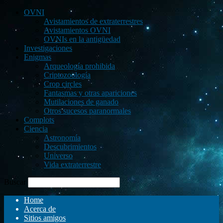
OVNI
Avistamientos de extraterrestres
Avistamientos OVNI
OVNIs en la antigüedad
Investigaciones
Enigmas
Arqueología prohibida
Criptozoología
Crop circles
Fantasmas y otras apariciones
Mutilaciones de ganado
Otros sucesos paranormales
Complots
Ciencia
Astronomía
Descubrimientos
Universo
Vida extraterrestre
Buscar
Home
Acerca de
Sitios amigos