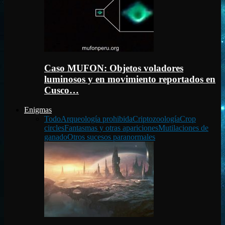
Caso MUFON: Objetos voladores
luminosos y en movimiento reportados en
Cusco…
Enigmas
Todo
Arqueología prohibida
Criptozoología
Crop
circles
Fantasmas y otras apariciones
Mutilaciones de
ganado
Otros sucesos paranormales