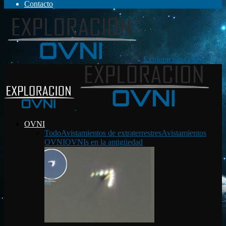
Contacto
Exploración OVNI
OVNI
Todo
Avistamientos de extraterrestres
Avistamientos
OVNI
OVNIs en la antigüedad