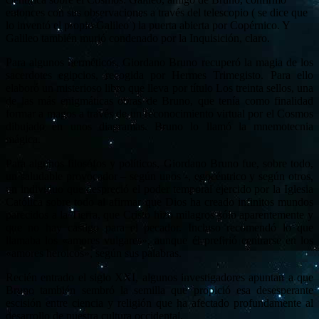
entonces con sus observaciones a través del telescopio ( se dice que
lo inventó el propio Galileo ) la puerta abierta por Copérnico. Y
Galileo también murió condenado por la Inquisición, claro.
Para algunos herméticos, Giordano Bruno recuperó la magia de los
sacerdotes egipcios, recogida por Hermes Trimegisto. Para ello
elaboró un misterioso libro que lleva por título Los treinta sellos, una
de las más enigmáticas obras de Bruno, que tenía como finalidad
formar a magos a través de un reconocimiento virtual por el Cosmos
dibujado en unos diagramas. Bruno lo llamó la mnemotecnia
mágica.
Para algunos filosófos y políticos, Giordano Bruno fue, sobre todo,
un saludable provocador – según unos -, egocéntrico y según otros,
un individuo que despreció el poder temporal ejercido por la Iglesia
Católica sobre todo al afirmar que Dios ha creado infinitos mundos
parecidos a la Tierra, que Cristo hizo milagros sólo aparentemente y
que no hay castigo para el pecador. Incluso recomendó lo que
llamaba los «amores vulgares», aunque él prefirió centrarse en los
«amores heroicos», según sus palabras.
Recién entrado el siglo XXI, algunos investigadores apuntan a que
Bruno también sembró la semilla que propició esa desesperante
escisión entre ciencia y religión que ha afectado profundamente al
desarrollo de nuestra cultura occidental.