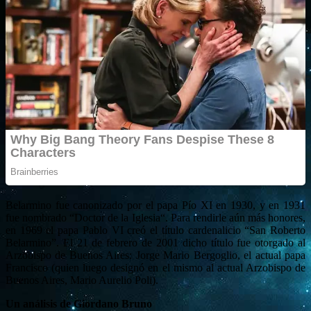
Belarmino fue canonizado por el papa Pío XI en 1930, y en 1931
fue nombrado “Doctor de la Iglesia“. Para rendirle aún más honores,
en 1969 el papa Pablo VI creó el título cardenalicio “San Roberto
Belarmino”. El 21 de febrero de 2001 dicho título fue otorgado al
Arzobispo de Buenos Aires: Jorge Mario Bergoglio, el actual papa
Francisco (quien luego designó en el mismo al actual Arzobispo de
Buenos Aires, Mario Aurelio Poli).
Un análisis de Giordano Bruno