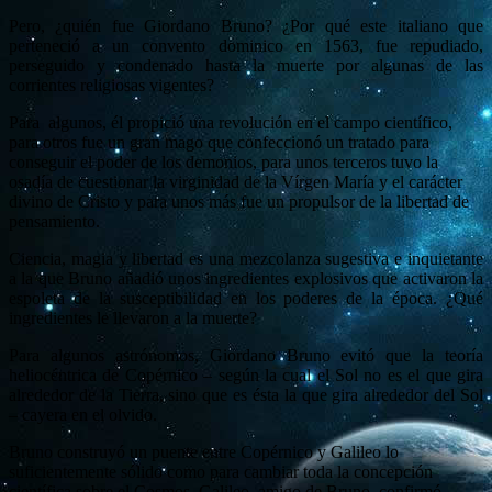
Pero, ¿quién fue Giordano Bruno? ¿Por qué este italiano que
perteneció a un convento dominico en 1563, fue repudiado,
perseguido y condenado hasta la muerte por algunas de las
corrientes religiosas vigentes?
Para algunos, él propició una revolución en el campo científico,
para otros fue un gran mago que confeccionó un tratado para
conseguir el poder de los demonios, para unos terceros tuvo la
osadía de cuestionar la virginidad de la Vírgen María y el carácter
divino de Cristo y para unos más fue un propulsor de la libertad de
pensamiento.
Ciencia, magia y libertad es una mezcolanza sugestiva e inquietante
a la que Bruno añadió unos ingredientes explosivos que activaron la
espoleta de la susceptibilidad en los poderes de la época. ¿Qué
ingredientes le llevaron a la muerte?
Para algunos astrónomos, Giordano Bruno evitó que la teoría
heliocéntrica de Copérnico – según la cual el Sol no es el que gira
alrededor de la Tierra, sino que es ésta la que gira alrededor del Sol
– cayera en el olvido.
Bruno construyó un puente entre Copérnico y Galileo lo
suficientemente sólido como para cambiar toda la concepción
científica sobre el Cosmos. Galileo, amigo de Bruno, confirmó