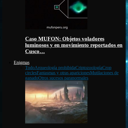
Caso MUFON: Objetos voladores
luminosos y en movimiento reportados en
Cusco…
Enigmas
Todo
Arqueología prohibida
Criptozoología
Crop
circles
Fantasmas y otras apariciones
Mutilaciones de
ganado
Otros sucesos paranormales