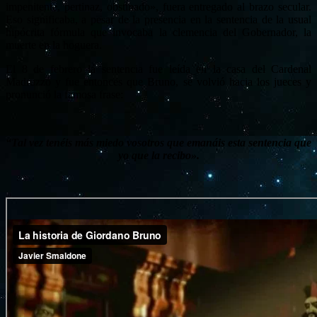
impenitente, pertinaz, obstinado», fuera entregado al brazo secular.
Eso significaba, a pesar de la presencia en la sentencia de la usual
hipócrita fórmula que invocaba la clemencia del Gobernador, la
muerte en la hoguera.
El 8 de febrero la sentencia fue leída en la casa del Cardenal
Madruzzo y fue entonces que Bruno, se volvió hacia los jueces y
pronunció la famosa frase:
“Tal vez tenéis más miedo vosotros que emanáis esta sentencia que
yo que la recibo».