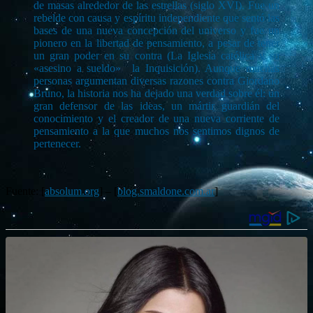
de masas alrededor de las estrellas (siglo XVI). Fue un
rebelde con causa y espíritu independiente que sentó las
bases de una nueva concepción del universo y fue un
pionero en la libertad de pensamiento, a pesar de tener
un gran poder en su contra (La Iglesia católica y su
«asesino a sueldo» la Inquisición). Aunque muchas
personas argumentan diversas razones contra Giordano
Bruno, la historia nos ha dejado una verdad sobre él: un
gran defensor de las ideas, un mártir guardián del
conocimiento y el creador de una nueva corriente de
pensamiento a la que muchos nos sentimos dignos de
pertenecer.
Fuente: [
absolum.org
] – [
blog.smaldone.com.ar
]