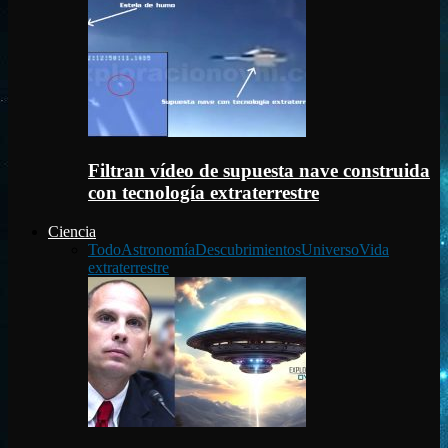
Filtran vídeo de supuesta nave construida
con tecnología extraterrestre
Ciencia
Todo
Astronomía
Descubrimientos
Universo
Vida
extraterrestre