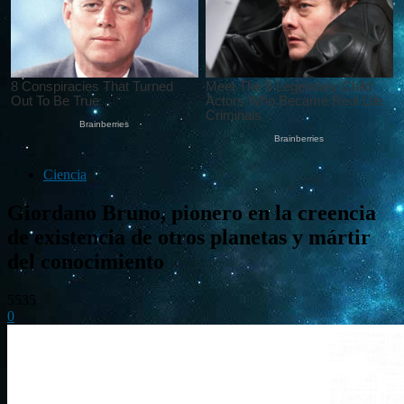
Ciencia
Giordano Bruno, pionero en la creencia
de existencia de otros planetas y mártir
del conocimiento
5535
0