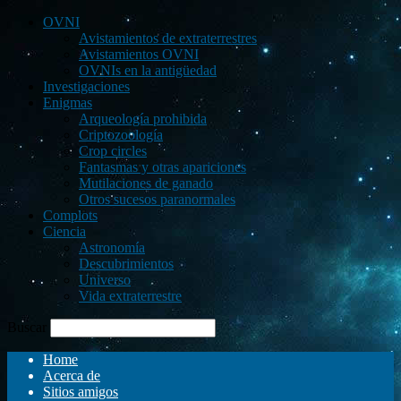
OVNI
Avistamientos de extraterrestres
Avistamientos OVNI
OVNIs en la antigüedad
Investigaciones
Enigmas
Arqueología prohibida
Criptozoología
Crop circles
Fantasmas y otras apariciones
Mutilaciones de ganado
Otros sucesos paranormales
Complots
Ciencia
Astronomía
Descubrimientos
Universo
Vida extraterrestre
Buscar
Home
Acerca de
Sitios amigos