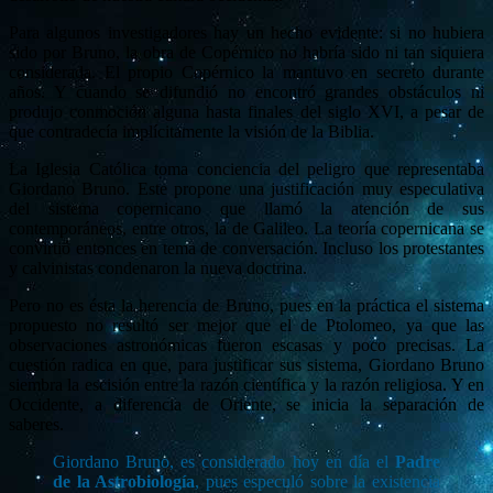
Para algunos investigadores hay un hecho evidente: si no hubiera
sido por Bruno, la obra de Copérnico no habría sido ni tan siquiera
considerada. El propio Copérnico la mantuvo en secreto durante
años. Y cuando se difundió no encontró grandes obstáculos ni
produjo conmoción alguna hasta finales del siglo XVI, a pesar de
que contradecía implícitamente la visión de la Biblia.
La Iglesia Católica toma conciencia del peligro que representaba
Giordano Bruno. Este propone una justificación muy especulativa
del sistema copernicano que llamó la atención de sus
contemporáneos, entre otros, la de Galileo. La teoría copernicana se
convirtió entonces en tema de conversación. Incluso los protestantes
y calvinistas condenaron la nueva doctrina.
Pero no es ésta la herencia de Bruno, pues en la práctica el sistema
propuesto no resultó ser mejor que el de Ptolomeo, ya que las
observaciones astronómicas fueron escasas y poco precisas. La
cuestión radica en que, para justificar sus sistema, Giordano Bruno
siembra la escisión entre la razón científica y la razón religiosa. Y en
Occidente, a diferencia de Oriente, se inicia la separación de
saberes.
Giordano Bruno, es considerado hoy en día el
Padre
de la Astrobiología
, pues especuló sobre la existencia