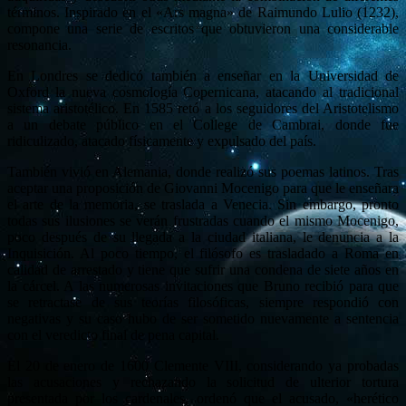
términos. Inspirado en el «Ars magna» de Raimundo Lulio (1232),
compone una serie de escritos que obtuvieron una considerable
resonancia.
En Londres se dedicó también a enseñar en la Universidad de
Oxford la nueva cosmología Copernicana, atacando al tradicional
sistema aristotélico. En 1585 retó a los seguidores del Aristotelismo
a un debate público en el College de Cambrai, donde fue
ridiculizado, atacado físicamente y expulsado del país.
También vivió en Alemania, donde realizó sus poemas latinos. Tras
aceptar una proposición de Giovanni Mocenigo para que le enseñara
el arte de la memoria, se traslada a Venecia. Sin embargo, pronto
todas sus ilusiones se verán frustradas cuando el mismo Mocenigo,
poco después de su llegada a la ciudad italiana, le denuncia a la
Inquisición. Al poco tiempo, el filósofo es trasladado a Roma en
calidad de arrestado y tiene que sufrir una condena de siete años en
la cárcel. A las numerosas invitaciones que Bruno recibió para que
se retractase de sus teorías filosóficas, siempre respondió con
negativas y su caso hubo de ser sometido nuevamente a sentencia
con el veredicto final de pena capital.
El 20 de enero de 1600 Clemente VIII, considerando ya probadas
las acusaciones y rechazando la solicitud de ulterior tortura
presentada por los cardenales, ordenó que el acusado, «herético