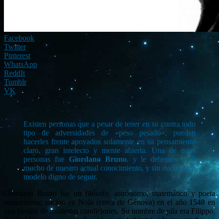
Facebook
Twitter
Pinterest
WhatsApp
ReddIt
Tumblr
VK
Existen personas que a pesar de tener en su contra todo
tipo de adversidades de «peso pesado», pueden
hacerles frente apoyados solamente en su pensamiento
claro, gran intelecto y mente abierta. Una de estas
personas fue
Giordano Bruno
, y le debemos a él
mucho de nuestro actual conocimiento, y sin duda es un
modelo digno de seguir.
Giordano Bruno fue un filósofo, astrónomo, matemático y poeta
renacentista; nacido en Nola (cerca de Génova) en el año 1548 en
una familia de modestas condiciones. Su nombre de pila era Filippo.