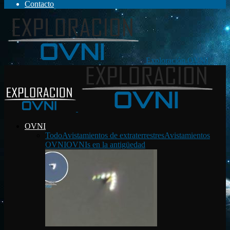
Contacto
Exploración OVNI
OVNI
Todo
Avistamientos de extraterrestres
Avistamientos
OVNI
OVNIs en la antigüedad