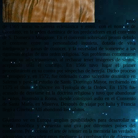
En junio
de 1565 inició su carrera eclesiástica y entró, con el nombre de
Giordano, en la orden dominica de los predicadores en el convento
de S. Domenico Maggiore. En el convento sobresalió pronto debido
el contraste entre su personalidad inquieta, dotada de viva
inteligencia y ganas de conocer, y la necesidad de someterse a las
rigurosas reglas de una orden religiosa. Sus problemas comenzaron
durante su adoctrinamiento, al rechazar tener imágenes de santos,
aceptando sólo el crucifijo. En 1566 tuvo lugar el primer
procedimiento en su contra por sospechas de herejía. Dicho proceso
no prosperó y, en 1572, fue ordenado como sacerdote dominico en
Salerno y pasó al estudio de Santo Domingo Mayor, recibiendo en
1575 el título de Doctor en Teología de la Orden. En 1576 fue
acusado de desviarse en la doctrina religiosa y tuvo que abandonar
la orden, huyendo a Roma, donde consiguió asilo en el Convento
de Santa María, en Minerva. Después de viajar por Italia y Francia
llegó a Ginebra. Allí abandonó los hábitos.
Giordano ve en Europa amplias posibilidades para desarrollar su
teoría filosófica y comienza una gira por diferentes países del
continente. Perfecciona el arte de retener en la memoria las verdades
adquiridas y descubrir otras mediante la combinación de diferentes