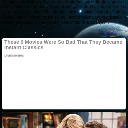
El inquisidor Roberto Belarmino no sólo fue quien dirigió el proceso
que condenó a Giordano Bruno a ser quemado vivo, sino que unos
años después también dirigió otro similar contra Galileo
Galilei (quien corrió mejor suerte, siendo solamente condenado a
prisión perpetua). Su apodo era “
el martillo de los herejes
“.