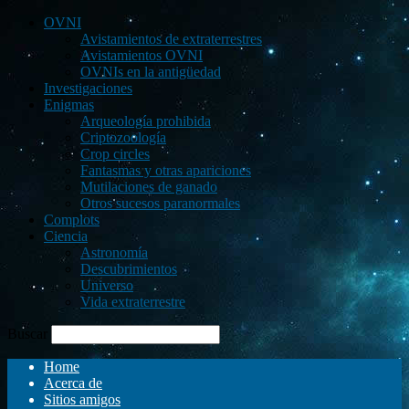
OVNI
Avistamientos de extraterrestres
Avistamientos OVNI
OVNIs en la antigüedad
Investigaciones
Enigmas
Arqueología prohibida
Criptozoología
Crop circles
Fantasmas y otras apariciones
Mutilaciones de ganado
Otros sucesos paranormales
Complots
Ciencia
Astronomía
Descubrimientos
Universo
Vida extraterrestre
Buscar
Home
Acerca de
Sitios amigos