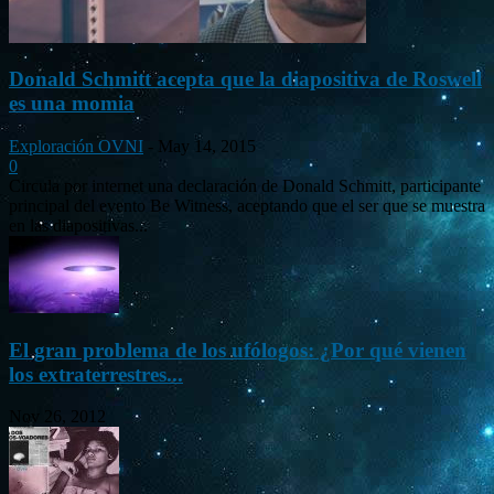
Donald Schmitt acepta que la diapositiva de Roswell
es una momia
Exploración OVNI
-
May 14, 2015
0
Circula por internet una declaración de Donald Schmitt, participante
principal del evento Be Witness, aceptando que el ser que se muestra
en las diapositivas...
El gran problema de los ufólogos: ¿Por qué vienen
los extraterrestres...
Nov 26, 2012