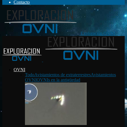
Contacto
Exploración OVNI
OVNI
Todo
Avistamientos de extraterrestres
Avistamientos
OVNI
OVNIs en la antigüedad