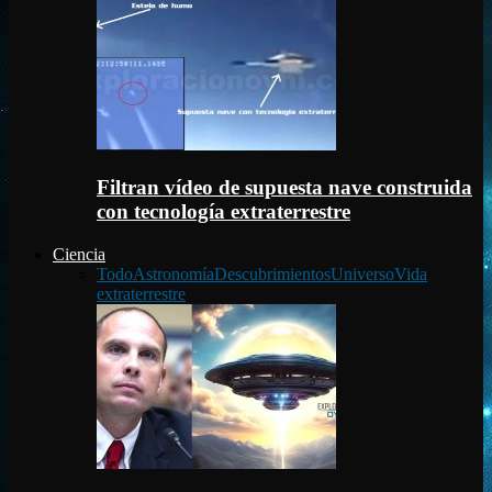
Filtran vídeo de supuesta nave construida
con tecnología extraterrestre
Ciencia
Todo
Astronomía
Descubrimientos
Universo
Vida
extraterrestre