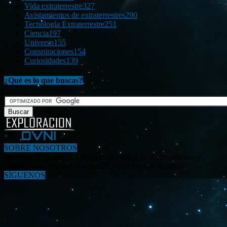
Vida extraterrestre
327
Avistamientos de extraterrestres
290
Tecnología Extraterrestre
251
Ciencia
197
Universo
155
Conspiraciones
154
Curiosidades
139
¿Qué es lo que buscas?
SOBRE NOSOTROS
«Investigar, descubrir y difundir la verdad de los fenómenos y
enigmas relacionados al tema OVNI en nuestro mundo.»
SÍGUENOS