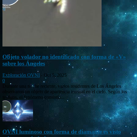
Objeto volador no identificado con forma de «V»
sobre los Ángeles
Exploración OVNI
-
Oct 5, 2025
0
Durante una noche reciente, varios residentes de Los Ángeles
observaron un objeto de apariencia inusual en el cielo. Según los
testigos, el fenómeno consistía...
OVNI luminoso con forma de diamante es visto