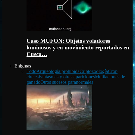
Caso MUFON: Objetos voladores
luminosos y en movimiento reportados en
Cusco…
Enigmas
Todo
Arqueología prohibida
Criptozoología
Crop
circles
Fantasmas y otras apariciones
Mutilaciones de
ganado
Otros sucesos paranormales