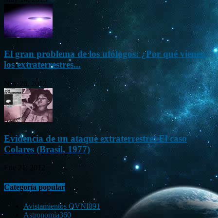
El gran problema de los ufólogos: ¿Por qué vienen
los extraterrestres...
Nov 26, 2012
Evidencia de un ataque extraterrestre: El caso
Colares (Brasil, 1977)
Ene 21, 2012
Categoría popular
Avistamientos OVNI
891
Astronomía
360