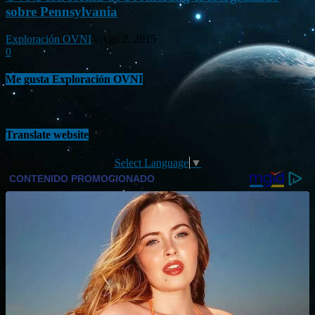
sobre Pennsylvania
Exploración OVNI
-
Ago 2, 2015
0
Me gusta Exploración OVNI
Translate website
Select Language
▼