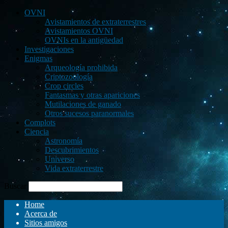
OVNI
Avistamientos de extraterrestres
Avistamientos OVNI
OVNIs en la antigüedad
Investigaciones
Enigmas
Arqueología prohibida
Criptozoología
Crop circles
Fantasmas y otras apariciones
Mutilaciones de ganado
Otros sucesos paranormales
Complots
Ciencia
Astronomía
Descubrimientos
Universo
Vida extraterrestre
Buscar
Home
Acerca de
Sitios amigos