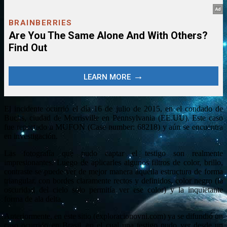
El incidente ocurrió el día 16 de julio de 2015, en el condado de
Bucks, ciudad de Morrisville en Pennsylvania (EE.UU). Este caso
fue reportado a MUFON (Case number: 68218) y aún se encuentra
en investigación.
Las fotografía que pudo captar el testigo son realmente
impresionantes. Luego de aplicarles algunos filtros de color, brillo,
contraste se puede ver de mejor manera aquella estructura de forma
triangular, con bordes claramente rectos y definidos, color negro (la
oscuridad del cielo solo permitía ver ese color) y la inquietante
forma de ala delta.
Anteriormente, en este sitio (exploracionovni.com) ya se difundió un
caso ocurrido en Brasil, en el cual una testigo pudo ver desde un