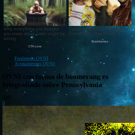
Fenómeno OVNI
Avistamientos OVNI
OVNI con forma de boomerang es
fotografiado sobre Pennsylvania
5982
0