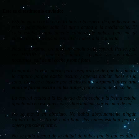
Este es el testimonio enviado:
Estaba en mi coche en el trabajo a la espera de que llegase mi
relevo para poder salir. Mi turno acaba a la medianoche. El
cielo estaba completamente cubierto de nubes, pero me di
cuenta de una pequeña espiral de nubes a la izquierda.
Nada importante, era más un remolino que espiral. Pensé, ¿tal
vez HAARP? Tomé mi cámara, la puse en los ajustes
nocturnos, salí de mi coche y tomé fotos.
Comprobé la vista previa para asegurarme de que la cámara
lo capturó porque estaba oscuro y apenas habían luces en la
zona. Empecé a buscar por el cielo y me sorprendí al ver
una
enorme forma oscura en las nubes
, por encima de mi coche.
La espiral estaba a la izquierda de mi coche y la forma estaba
apuntando en esa dirección y directamente por encima de mí.
No se movía en absoluto. No había absolutamente ningún
sonido o luces. No sé cuán bajas las nubes estaban pero el
objeto parecía enorme.
No sé nada acerca de la altitud de nubes por lo que es difícil