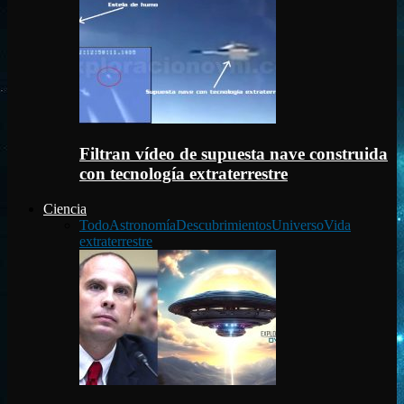
Filtran vídeo de supuesta nave construida
con tecnología extraterrestre
Ciencia
Todo
Astronomía
Descubrimientos
Universo
Vida
extraterrestre