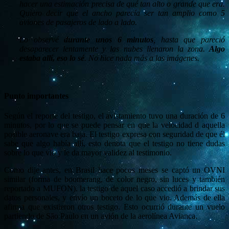
hacer una estimación precisa de qué tan alto o grande que era.
Quiero decir que el ancho parecía ser tan amplio como 5
aviones de pasajeros de lado a lado.
Lo observé
durante unos 6 minutos
, hasta que pareció
desaparecer lentamente y las nubes llenaron la zona.
Algo
estaba allí, eso lo sé
. No hice nada más a las imágenes.
Punto importantes
Según el reporte del testigo, el avistamiento tuvo una duración de 6
minutos, por lo que se puede pensar en que la velocidad d aquella
posible aeronave era baja. El testigo expresa con seguridad de que él
sabe que algo había allí, esto denota que el testigo no tiene dudas
sobre lo que vio y le da mayor validez al testimonio.
Como dije antes, en Brasil hace pocos meses se captó un OVNI
similar (forma de boomerang, de color negro, sin luces y también
reportado a MUFON). la testigo de aquel caso accedió a brindar sus
datos personales, y envío un boceto de lo que vio. Además de ella
afirma que existieron otros testigo. Esto ocurrió durante un vuelo
partiendo de São Paulo en un avión de la aerolínea Avianca.