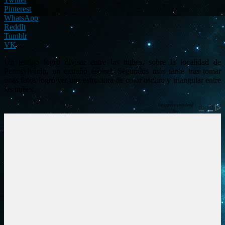
Pinterest
WhatsApp
ReddIt
Tumblr
VK
Un testigo logró divisar entre las nubes, sobre la localidad de
Pennsylvania, un extraño espiral. Segundos más tarde tras tomar
unas fotos logró ver una estructura de color oscuro y triangular entre
las nubes.