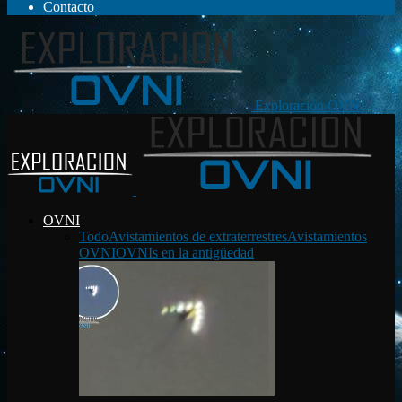
Contacto
Exploración OVNI
OVNI
Todo
Avistamientos de extraterrestres
Avistamientos
OVNI
OVNIs en la antigüedad