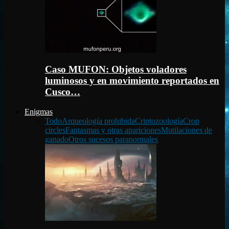
Caso MUFON: Objetos voladores
luminosos y en movimiento reportados en
Cusco…
Enigmas
Todo
Arqueología prohibida
Criptozoología
Crop
circles
Fantasmas y otras apariciones
Mutilaciones de
ganado
Otros sucesos paranormales