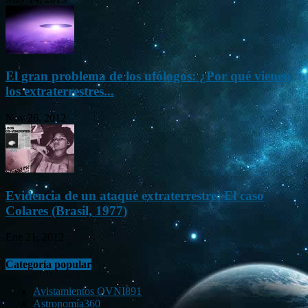
El gran problema de los ufólogos: ¿Por qué vienen
los extraterrestres...
Nov 26, 2012
Evidencia de un ataque extraterrestre: El caso
Colares (Brasil, 1977)
Ene 21, 2012
Categoría popular
Avistamientos OVNI
891
Astronomía
360