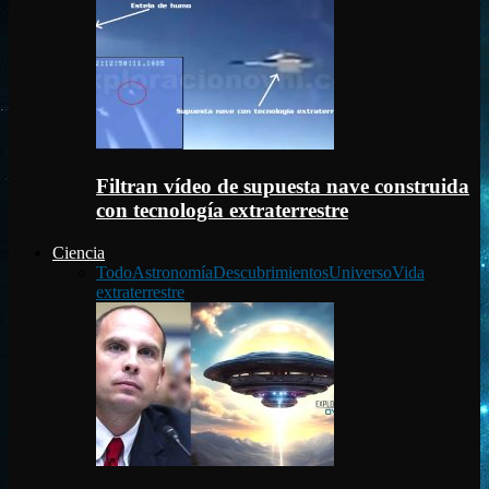
Filtran vídeo de supuesta nave construida
con tecnología extraterrestre
Ciencia
Todo
Astronomía
Descubrimientos
Universo
Vida
extraterrestre