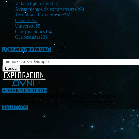
Vida extraterrestre
327
Avistamientos de extraterrestres
290
Tecnología Extraterrestre
251
Ciencia
197
Universo
155
Conspiraciones
154
Curiosidades
139
¿Qué es lo que buscas?
SOBRE NOSOTROS
«Investigar, descubrir y difundir la verdad de los fenómenos y
enigmas relacionados al tema OVNI en nuestro mundo.»
SÍGUENOS