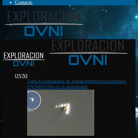
Contacto
Exploración OVNI
OVNI
Todo
Avistamientos de extraterrestres
Avistamientos
OVNI
OVNIs en la antigüedad