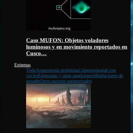
Caso MUFON: Objetos voladores
luminosos y en movimiento reportados en
Cusco…
Enigmas
Todo
Arqueología prohibida
Criptozoología
Crop
circles
Fantasmas y otras apariciones
Mutilaciones de
ganado
Otros sucesos paranormales