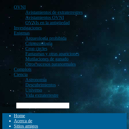
OVNI
Avistamientos de extraterrestres
Avistamientos OVNI
OVNIs en la antigüedad
Investigaciones
Enigmas
Arqueología prohibida
Criptozoología
Crop circles
Fantasmas y otras apariciones
Mutilaciones de ganado
Otros sucesos paranormales
Complots
Ciencia
Astronomía
Descubrimientos
Universo
Vida extraterrestre
Buscar
Home
Acerca de
Sitios amigos