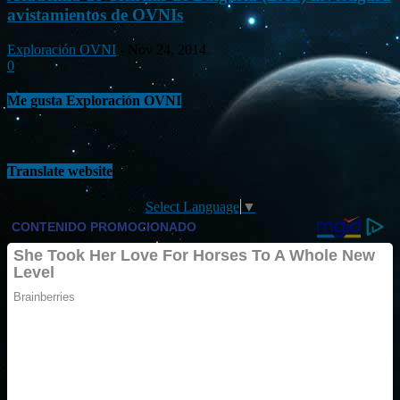
avistamientos de OVNIs
Exploración OVNI
-
Nov 24, 2014
0
Me gusta Exploración OVNI
Translate website
Select Language
▼