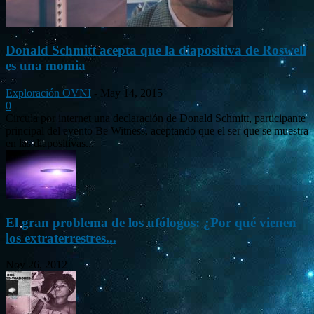
Donald Schmitt acepta que la diapositiva de Roswell
es una momia
Exploración OVNI
-
May 14, 2015
0
Circula por internet una declaración de Donald Schmitt, participante
principal del evento Be Witness, aceptando que el ser que se muestra
en las diapositivas...
El gran problema de los ufólogos: ¿Por qué vienen
los extraterrestres...
Nov 26, 2012