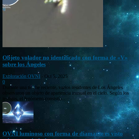
Objeto volador no identificado con forma de «V»
sobre los Ángeles
Exploración OVNI
-
Oct 5, 2025
0
Durante una noche reciente, varios residentes de Los Ángeles
observaron un objeto de apariencia inusual en el cielo. Según los
testigos, el fenómeno consistía...
OVNI luminoso con forma de diamante es visto