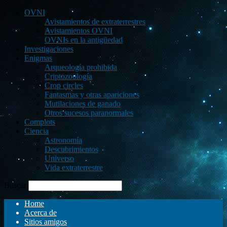
OVNI
Avistamientos de extraterrestres
Avistamientos OVNI
OVNIs en la antigüedad
Investigaciones
Enigmas
Arqueología prohibida
Criptozoología
Crop circles
Fantasmas y otras apariciones
Mutilaciones de ganado
Otros sucesos paranormales
Complots
Ciencia
Astronomía
Descubrimientos
Universo
Vida extraterrestre
Buscar
Home
Acerca de
Sitios amigos