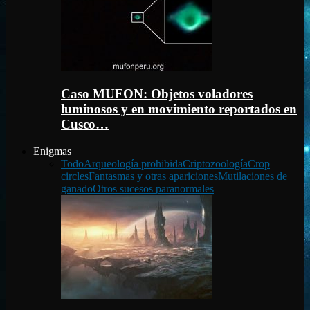
Caso MUFON: Objetos voladores
luminosos y en movimiento reportados en
Cusco…
Enigmas
Todo
Arqueología prohibida
Criptozoología
Crop
circles
Fantasmas y otras apariciones
Mutilaciones de
ganado
Otros sucesos paranormales