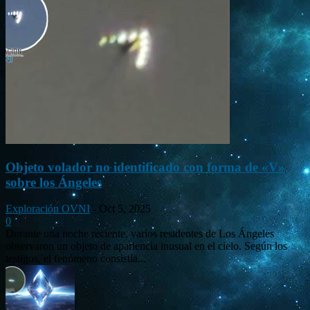
Objeto volador no identificado con forma de «V»
sobre los Ángeles
Exploración OVNI
-
Oct 5, 2025
0
Durante una noche reciente, varios residentes de Los Ángeles
observaron un objeto de apariencia inusual en el cielo. Según los
testigos, el fenómeno consistía...