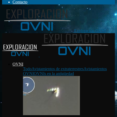
Contacto
Exploración OVNI
OVNI
Todo
Avistamientos de extraterrestres
Avistamientos
OVNI
OVNIs en la antigüedad