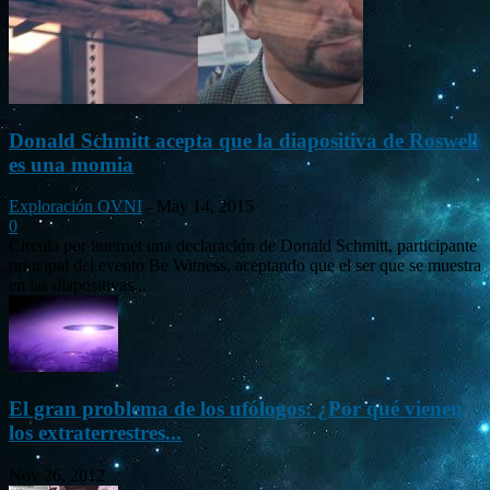
Donald Schmitt acepta que la diapositiva de Roswell
es una momia
Exploración OVNI
-
May 14, 2015
0
Circula por internet una declaración de Donald Schmitt, participante
principal del evento Be Witness, aceptando que el ser que se muestra
en las diapositivas...
El gran problema de los ufólogos: ¿Por qué vienen
los extraterrestres...
Nov 26, 2012