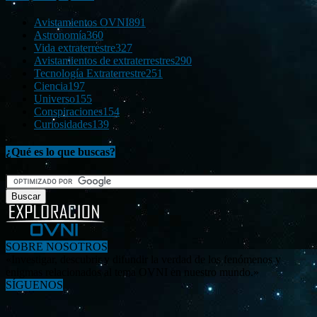
Avistamientos OVNI
891
Astronomía
360
Vida extraterrestre
327
Avistamientos de extraterrestres
290
Tecnología Extraterrestre
251
Ciencia
197
Universo
155
Conspiraciones
154
Curiosidades
139
¿Qué es lo que buscas?
SOBRE NOSOTROS
«Investigar, descubrir y difundir la verdad de los fenómenos y
enigmas relacionados al tema OVNI en nuestro mundo.»
SÍGUENOS