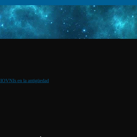
I
OVNIs en la antigüedad