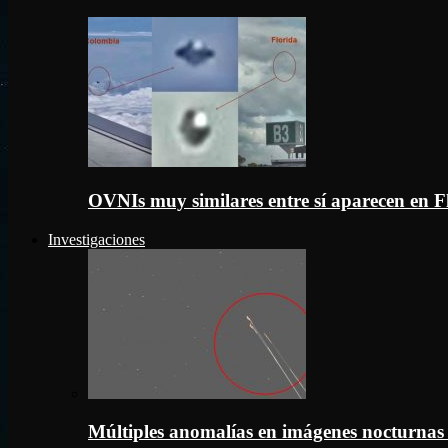
OVNIs muy similares entre sí aparecen en 
Investigaciones
Múltiples anomalías en imágenes nocturnas