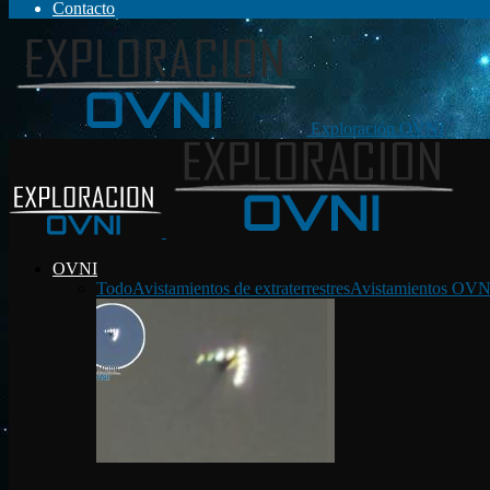
Contacto
Exploración OVNI
OVNI
Todo
Avistamientos de extraterrestres
Avistamientos OVN