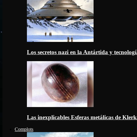
Los secretos nazi en la Antártida y tecnologí
Las inexplicables Esferas metálicas de Kler
Complots