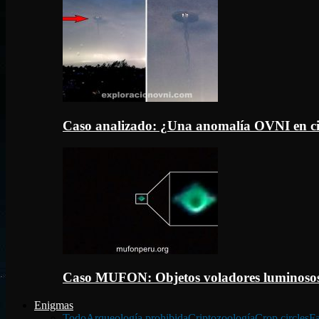
Caso analizado: ¿Una anomalía OVNI en c
Caso MUFON: Objetos voladores luminosos
Enigmas
Todo
Arqueología prohibida
Criptozoología
Crop circles
Fa