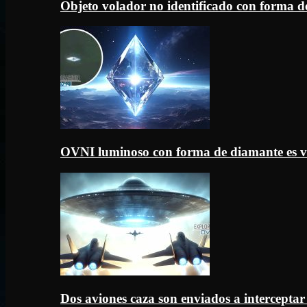
Objeto volador no identificado con forma d
OVNI luminoso con forma de diamante es v
Dos aviones caza son enviados a intercept