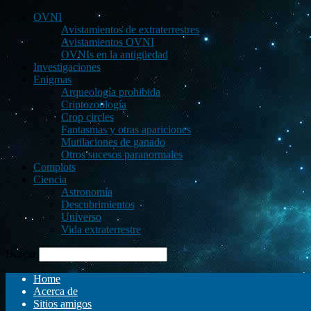
OVNI
Avistamientos de extraterrestres
Avistamientos OVNI
OVNIs en la antigüedad
Investigaciones
Enigmas
Arqueología prohibida
Criptozoología
Crop circles
Fantasmas y otras apariciones
Mutilaciones de ganado
Otros sucesos paranormales
Complots
Ciencia
Astronomía
Descubrimientos
Universo
Vida extraterrestre
Buscar
Home
Acerca de
Sitios amigos