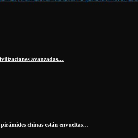
ivilizaciones avanzadas…
s pirámides chinas están envueltas…