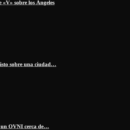
e «V» sobre los Ángeles
isto sobre una ciudad…
ar un OVNI cerca de…