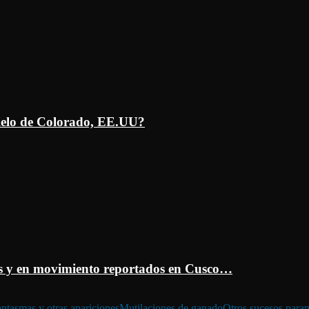
ielo de Colorado, EE.UU?
 y en movimiento reportados en Cusco…
ntasmas y otras apariciones
Mutilaciones de ganado
Otros sucesos para