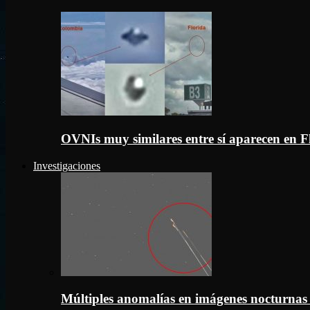
OVNIs muy similares entre sí aparecen en 
Investigaciones
Múltiples anomalías en imágenes nocturnas