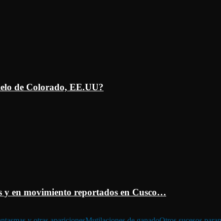
ielo de Colorado, EE.UU?
 y en movimiento reportados en Cusco…
ntasmas y otras apariciones
Mutilaciones de ganado
Otros sucesos para