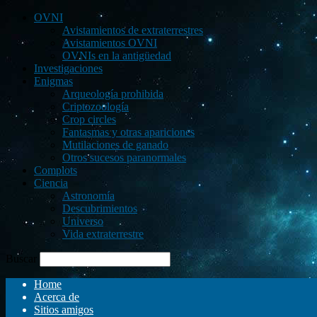
OVNI
Avistamientos de extraterrestres
Avistamientos OVNI
OVNIs en la antigüedad
Investigaciones
Enigmas
Arqueología prohibida
Criptozoología
Crop circles
Fantasmas y otras apariciones
Mutilaciones de ganado
Otros sucesos paranormales
Complots
Ciencia
Astronomía
Descubrimientos
Universo
Vida extraterrestre
Buscar
Home
Acerca de
Sitios amigos