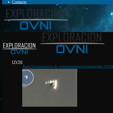
Contacto
Exploración OVNI
OVNI
Todo
Avistamientos de extraterrestres
Avistamientos OVN