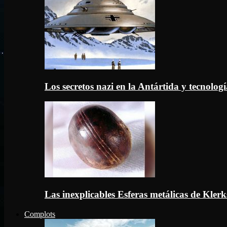
Los secretos nazi en la Antártida y tecnologí
Las inexplicables Esferas metálicas de Kler
Complots