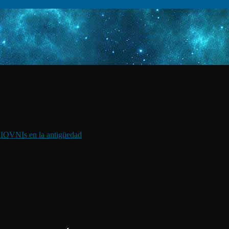
I
OVNIs en la antigüedad