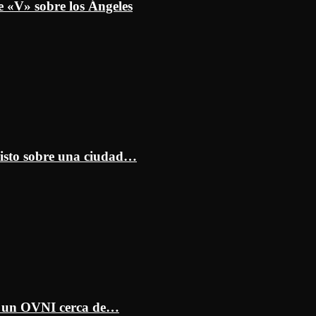
e «V» sobre los Ángeles
isto sobre una ciudad…
ar un OVNI cerca de…