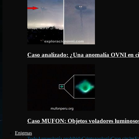
Caso analizado: ¿Una anomalía OVNI en c
Caso MUFON: Objetos voladores luminosos
Enigmas
Todo
Arqueología prohibida
Criptozoología
Crop circles
Fa