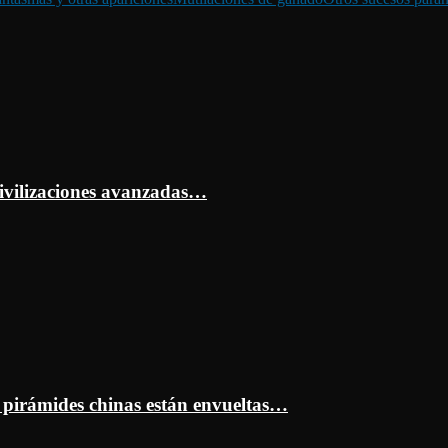
ivilizaciones avanzadas…
s pirámides chinas están envueltas…