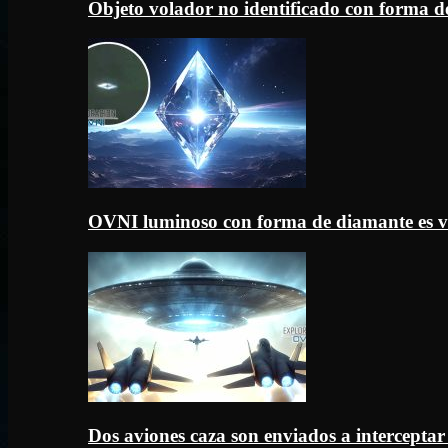
Objeto volador no identificado con forma d
OVNI luminoso con forma de diamante es v
Dos aviones caza son enviados a intercept