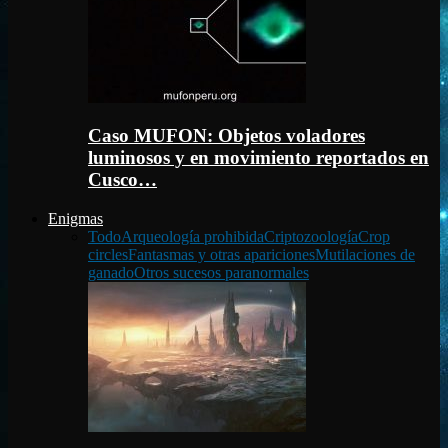
Caso MUFON: Objetos voladores
luminosos y en movimiento reportados en
Cusco…
Enigmas
Todo
Arqueología prohibida
Criptozoología
Crop
circles
Fantasmas y otras apariciones
Mutilaciones de
ganado
Otros sucesos paranormales