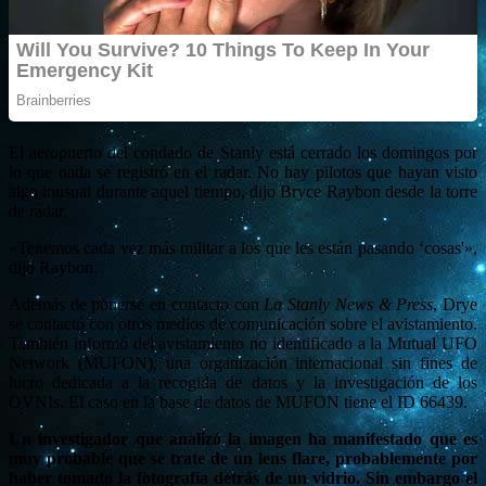
El aeropuerto del condado de Stanly está cerrado los domingos por
lo que nada se registró en el radar. No hay pilotos que hayan visto
algo inusual durante aquel tiempo, dijo Bryce Raybon desde la torre
de radar.
«Tenemos cada vez más militar a los que les están pasando ‘cosas'»,
dijo Raybon.
Además de ponerse en contacto con
La Stanly News & Press
, Drye
se contactó con otros medios de comunicación sobre el avistamiento.
También informó del avistamiento no identificado a la Mutual UFO
Network (MUFON), una organización internacional sin fines de
lucro dedicada a la recogida de datos y la investigación de los
OVNIs. El caso en la base de datos de MUFON tiene el ID 66439.
Un investigador que analizó la imagen ha manifestado que es
muy probable que se trate de un lens flare, probablemente por
haber tomado la fotografía detrás de un vidrio. Sin embargo el