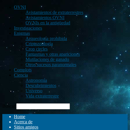
OVNI
Avistamientos de extraterrestres
Avistamientos OVNI
OVNIs en la antigüedad
Investigaciones
Enigmas
Arqueología prohibida
Criptozoología
Crop circles
Fantasmas y otras apariciones
Mutilaciones de ganado
Otros sucesos paranormales
Complots
Ciencia
Astronomía
Descubrimientos
Universo
Vida extraterrestre
Buscar
Home
Acerca de
Sitios amigos