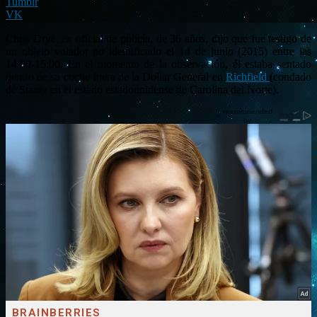
Tumblr
VK
Chris Drye, ex oficial de policía, de 36 años, dijo que fue testigo de
un objeto volador no identificado el 14 de junio (2015) entre las
14:00-15:00. En el momento de la observación, él estaba sentado
dentro de su coche fuera de la Dollar General en
Richfield
(condado
de Stanly en el estado estadounidense de Carolina del Norte).