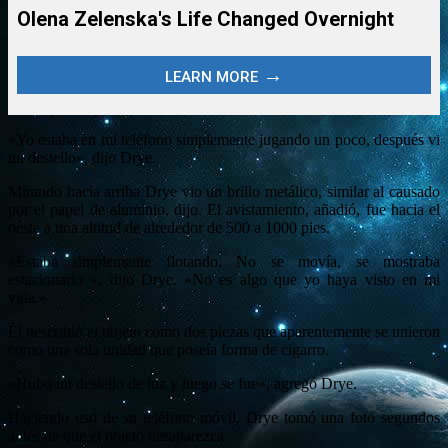
«Yo estaba en mi teléfono simplemente jugando un poco, después vi
un destello», dijo Drye.
Mirando hacia arriba Drye vio un brillo metálico, similar al causado
por el papel de aluminio, dijo. El avistamiento, añadió, fue hacia el
oeste a una altitud de alrededor de 500 a 1000 pies.
«Estaba simplemente flotando. No se movía, se mostraba
estacionario «, dijo Drye. «No es algo que yo haya visto en mi
vida.»
Él describió el objeto como dos piezas que aparentemente se unieron
como una sola unidad que poseía forma de cigarro.
«Hubo un destello de luz y luego se fue», agregó Drye.
Haciendo uso de su teléfono móvil, Drye tomó una foto segundos
antes de que el objeto desaparezca.