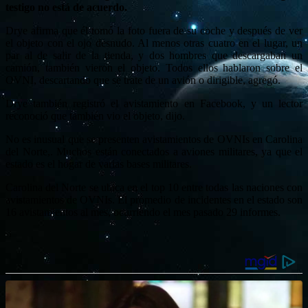
testigo no está de acuerdo.
Drye afirma que él tomó la foto fuera de su coche y después de ver
el objeto con el ojo desnudo. Al menos otras cuatro en el lugar, un
par al de salir de la tienda, y dos hombres que descargaban un
camión, también vieron el objeto. Todos ellos hablaron sobre el
OVNI, descartando que se trate de un avión o dirigible, agregó.
Drye también registró el avistamiento en Facebook, y un lector
reconoció que también vio el objeto, dijo.
No es inusual que se presenten avistamientos de OVNIs en Carolina
del Norte,. Muchos están conectados a aviones militares, ya que el
estado es el hogar de varias bases militares.
Carolina del Norte se ubica en el top 10 entre todas las naciones con
avistamientos de OVNIs. El promedio de incidentes en el estado son
16 avistamientos al mes, ocurriendo el mes pasado 29 informes.