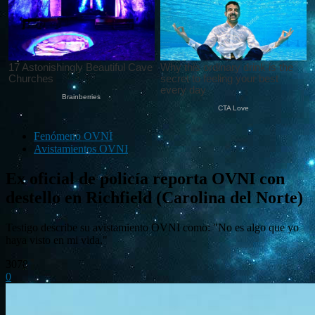
Fenómeno OVNI
Avistamientos OVNI
Ex oficial de policía reporta OVNI con
destello en Richfield (Carolina del Norte)
Testigo describe su avistamiento OVNI como: "No es algo que yo
haya visto en mi vida."
3078
0