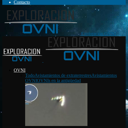
Contacto
Exploración OVNI
OVNI
Todo
Avistamientos de extraterrestres
Avistamientos
OVNI
OVNIs en la antigüedad