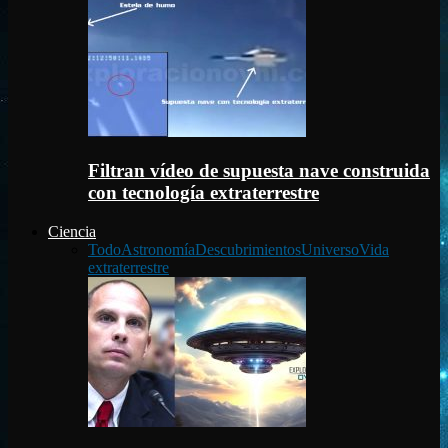
Filtran vídeo de supuesta nave construida
con tecnología extraterrestre
Ciencia
Todo
Astronomía
Descubrimientos
Universo
Vida
extraterrestre