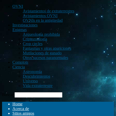
OVNI
Avistamientos de extraterrestres
Avistamientos OVNI
OVNIs en la antigüedad
Investigaciones
Enigmas
Arqueología prohibida
Criptozoología
Crop circles
Fantasmas y otras apariciones
Mutilaciones de ganado
Otros sucesos paranormales
Complots
Ciencia
Astronomía
Descubrimientos
Universo
Vida extraterrestre
Buscar
Home
Acerca de
Sitios amigos