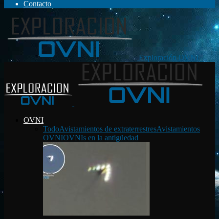
Contacto
Exploración OVNI
OVNI
Todo
Avistamientos de extraterrestres
Avistamientos
OVNI
OVNIs en la antigüedad