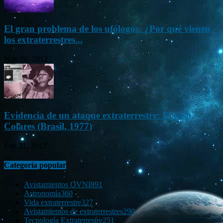
El gran problema de los ufólogos: ¿Por qué vienen
los extraterrestres...
Nov 26, 2012
Evidencia de un ataque extraterrestre: El caso
Colares (Brasil, 1977)
Ene 21, 2012
Categoría popular
Avistamientos OVNI
891
Astronomía
360
Vida extraterrestre
327
Avistamientos de extraterrestres
290
Tecnología Extraterrestre
251