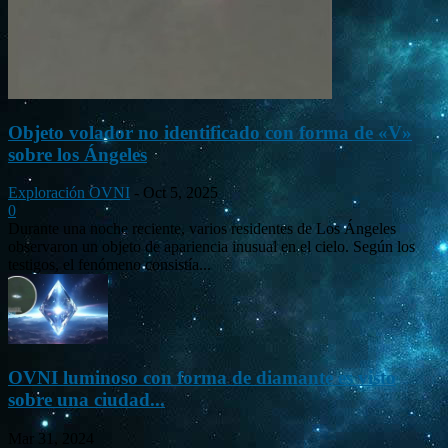
Objeto volador no identificado con forma de «V»
sobre los Ángeles
Exploración OVNI
-
Oct 5, 2025
0
Durante una noche reciente, varios residentes de Los Ángeles
observaron un objeto de apariencia inusual en el cielo. Según los
testigos, el fenómeno consistía...
OVNI luminoso con forma de diamante es visto
sobre una ciudad...
Mar 31, 2024