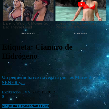
Etiqueta: Cianuro de
Hidrógeno
Un pequeño barco navegará por los Mares de Titán.
SENER y...
Exploración OVNI
-
Oct 15, 2012
0
Me gusta Exploración OVNI