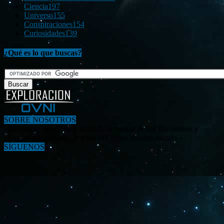
Ciencia
197
Universo
155
Conspiraciones
154
Curiosidades
139
¿Qué es lo que buscas?
SOBRE NOSOTROS
«Investigar, descubrir y difundir la verdad de los fenómenos y
enigmas relacionados al tema OVNI en nuestro mundo.»
SÍGUENOS