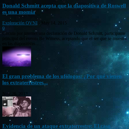
Donald Schmitt acepta que la diapositiva de Roswell
es una momia
Exploración OVNI
-
May 14, 2015
0
Circula por internet una declaración de Donald Schmitt, participante
principal del evento Be Witness, aceptando que el ser que se muestra
en las diapositivas...
El gran problema de los ufólogos: ¿Por qué vienen
los extraterrestres...
Nov 26, 2012
Evidencia de un ataque extraterrestre: El caso