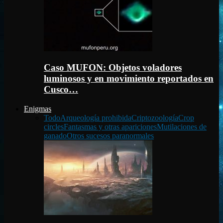
Caso MUFON: Objetos voladores
luminosos y en movimiento reportados en
Cusco…
Enigmas
Todo
Arqueología prohibida
Criptozoología
Crop
circles
Fantasmas y otras apariciones
Mutilaciones de
ganado
Otros sucesos paranormales