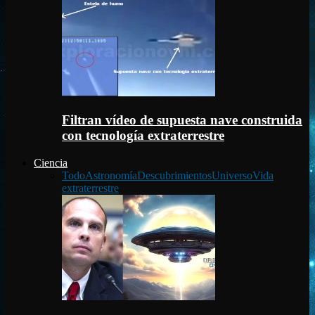
Filtran vídeo de supuesta nave construida
con tecnología extraterrestre
Ciencia
Todo
Astronomía
Descubrimientos
Universo
Vida
extraterrestre