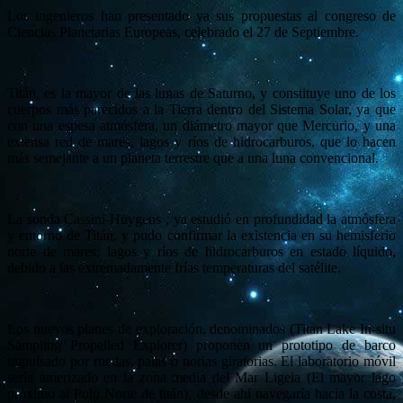
Los ingenieros han presentado ya sus propuestas al congreso de
Ciencias Planetarias Europeas, celebrado el 27 de Septiembre.
Titán, es la mayor de las lunas de Saturno, y constituye uno de los
cuerpos más parecidos a la Tierra dentro del Sistema Solar, ya que
con una espesa atmósfera, un diámetro mayor que Mercurio, y una
extensa red de mares, lagos y ríos de hidrocarburos, que lo hacen
más semejante a un planeta terrestre que a una luna convencional.
La sonda Cassini-Huygens , ya estudió en profundidad la atmósfera
y entorno de Titán, y pudo confirmar la existencia en su hemisferio
norte de mares, lagos y ríos de hidrocarburos en estado líquido,
debido a las extremadamente frías temperaturas del satélite.
Los nuevos planes de exploración, denominados (Titan Lake In-situ
Sampling Propelled Explorer) proponen un prototipo de barco
impulsado por ruedas, palas o norias giratorias. El laboratorio móvil
sería amerizado en la zona media del Mar Ligeia (El mayor lago
próximo al Polo Norte de titán), desde ahí navegaría hacia la costa,