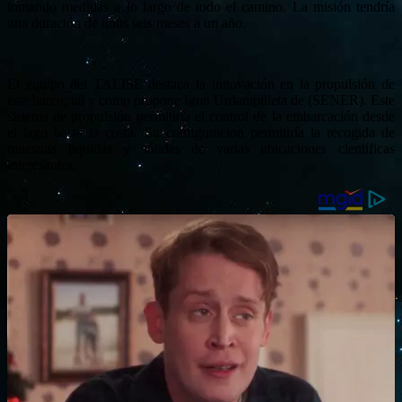
tomando medidas a lo largo de todo el camino. La misión tendría
una duración de unos seis meses a un año.
El equipo del TALISE destaca la innovación en la propulsión de
este barco, tal y como propone Igon Urdampilleta de (SENER). Este
sistema de propulsión permitiría el control de la embarcación desde
el lago hasta la costa. Su configuracion permitiría la recogida de
muestras líquidas y sólidas de varias ubicaciones científicas
interesantes.