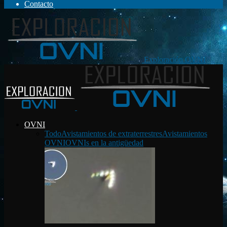
Contacto
Exploración OVNI
OVNI
Todo
Avistamientos de extraterrestres
Avistamientos
OVNI
OVNIs en la antigüedad