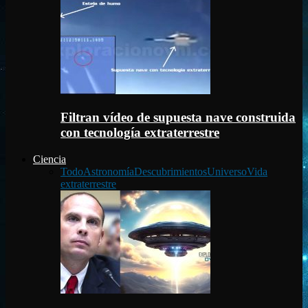
Filtran vídeo de supuesta nave construida
con tecnología extraterrestre
Ciencia
Todo
Astronomía
Descubrimientos
Universo
Vida
extraterrestre