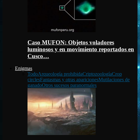
Caso MUFON: Objetos voladores
luminosos y en movimiento reportados en
Cusco…
Enigmas
Todo
Arqueología prohibida
Criptozoología
Crop
circles
Fantasmas y otras apariciones
Mutilaciones de
ganado
Otros sucesos paranormales