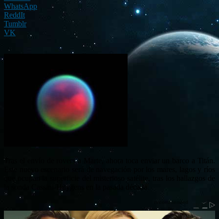
WhatsApp
ReddIt
Tumblr
VK
Tras el envío de rovers a Marte, ahora toca enviar un barco a Titán.
Este nuevo escenario será de navegación por los mares, lagos y ríos
que ocupan la superficie del misterioso satélite, tras los hallazgos de
la sonda Cassini-Huygens en la pasada década.