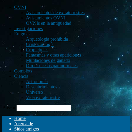
OVNI
Avistamientos de extraterrestres
Avistamientos OVNI
OVNIs en la antigüedad
Investigaciones
Enigmas
Arqueología prohibida
Criptozoología
Crop circles
Fantasmas y otras apariciones
Mutilaciones de ganado
Otros sucesos paranormales
Complots
Ciencia
Astronomía
Descubrimientos
Universo
Vida extraterrestre
Buscar
Home
Acerca de
Sitios amigos