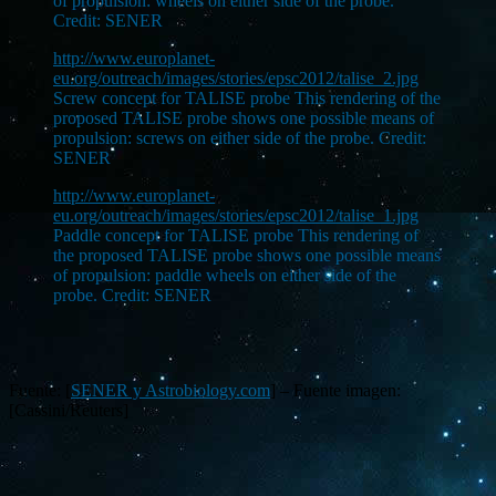
of propulsion: wheels on either side of the probe.
Credit: SENER
http://www.europlanet-
eu.org/outreach/images/stories/epsc2012/talise_2.jpg
Screw concept for TALISE probe This rendering of the
proposed TALISE probe shows one possible means of
propulsion: screws on either side of the probe. Credit:
SENER
http://www.europlanet-
eu.org/outreach/images/stories/epsc2012/talise_1.jpg
Paddle concept for TALISE probe This rendering of
the proposed TALISE probe shows one possible means
of propulsion: paddle wheels on either side of the
probe. Credit: SENER
Fuente: [
SENER y Astrobiology.com
] – Fuente imagen:
[Cassini/Reuters]