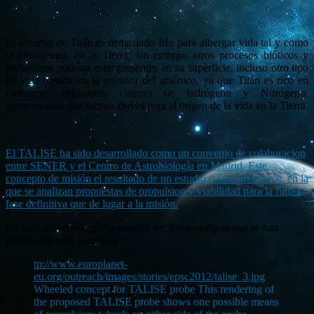
El entorno de Titán es demasiado frío para albergar vida tal y como
la conocemos en la Tierra, sin embrgo otros procesos bióticos y
prebióticos podrían estar presentes en su superficie, incluso otro tipo
de vida basada en la química del arsénico, ya que Titán es rico en
elementos orgánicos, cianuro de hidrógeno y Nitrógeno,
componentes que fueron claves para el orígen de la vida en la Tierra.
El TALISE ha sido desarrollado como un convenio de colaboracion
entre SENER y el Centro de Astrobiología en Madrid. Este
concepto de misión el resultado de un estudio o fase preliminar, en la
que se analizan propuestas de propulsion y viabilidad para la futura
fase definitiva que de lugar a la misión.
En los siguientes enlaces pueden ver los prototipos que se han
presentado para la misión:
tp://www.europlanet-
eu.org/outreach/images/stories/epsc2012/talise_3.jpg
Wheeled concept for TALISE probe This rendering of
the proposed TALISE probe shows one possible means