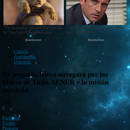
Ciencia
Astronomía
Universo
Un pequeño barco navegará por los
Mares de Titán. SENER y la misión
española
2421
0
Facebook
Twitter
Pinterest