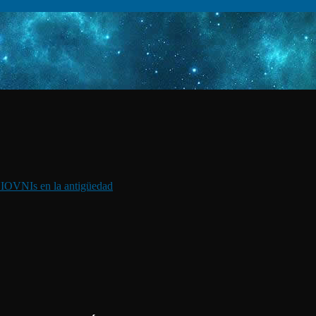
I
OVNIs en la antigüedad