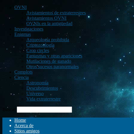
OVNI
Avistamientos de extraterrestres
Avistamientos OVNI
OVNIs en la antigüedad
Investigaciones
Enigmas
Arqueología prohibida
Criptozoología
Crop circles
Fantasmas y otras apariciones
Mutilaciones de ganado
Otros sucesos paranormales
Complots
Ciencia
Astronomía
Descubrimientos
Universo
Vida extraterrestre
Buscar
Home
Acerca de
Sitios amigos