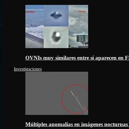
OVNIs muy similares entre sí aparecen en 
Investigaciones
Múltiples anomalías en imágenes nocturnas