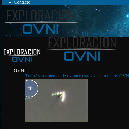
Contacto
Exploración OVNI
OVNI
Todo
Avistamientos de extraterrestres
Avistamientos OVN