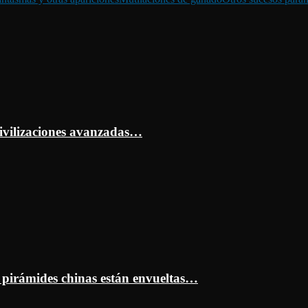
ivilizaciones avanzadas…
s pirámides chinas están envueltas…