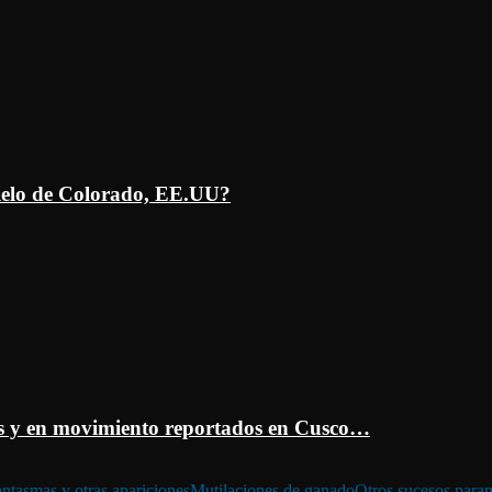
ielo de Colorado, EE.UU?
 y en movimiento reportados en Cusco…
ntasmas y otras apariciones
Mutilaciones de ganado
Otros sucesos para