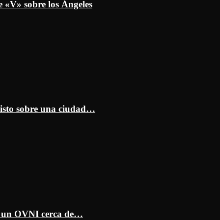
e «V» sobre los Ángeles
isto sobre una ciudad…
ar un OVNI cerca de…