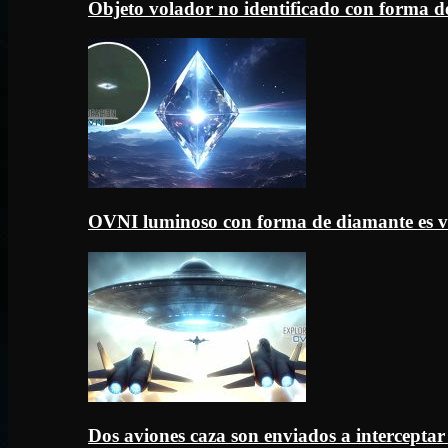
Objeto volador no identificado con forma d
OVNI luminoso con forma de diamante es v
Dos aviones caza son enviados a intercept