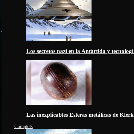
Los secretos nazi en la Antártida y tecnologí
Las inexplicables Esferas metálicas de Kler
Complots