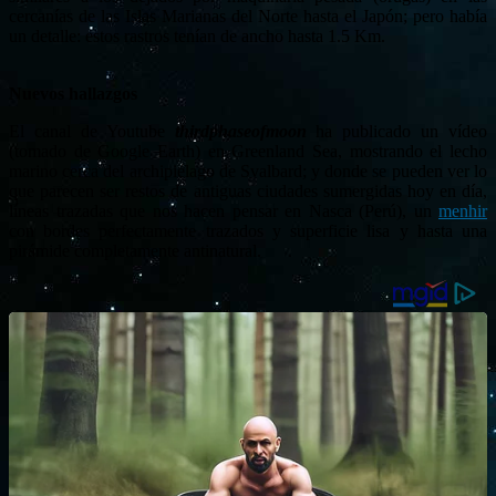
cercanías de las Islas Marianas del Norte hasta el Japón; pero había
un detalle: estos rastros tenían de ancho hasta 1.5 Km.
Nuevos hallazgos
El canal de Youtube
thirdphaseofmoon
ha publicado un vídeo
(tomado de Google Earth) en Greenland Sea, mostrando el lecho
marino cerca del archipiélago de Svalbard; y donde se pueden ver lo
que parecen ser restos de antiguas ciudades sumergidas hoy en día,
líneas trazadas que nos hacen pensar en Nasca (Perú), un
menhir
con bordes perfectamente trazados y superficie lisa y hasta una
pirámide completamente antinatural.