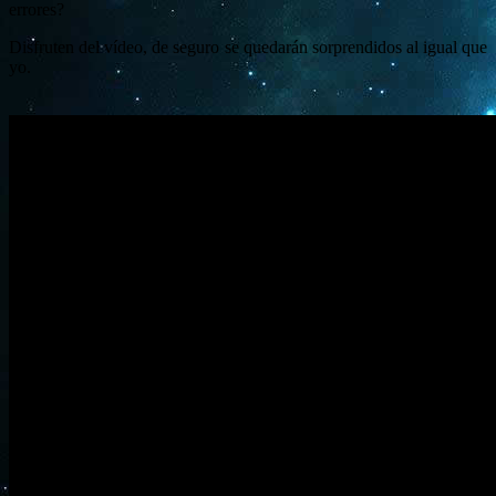
errores?
Disfruten del vídeo, de seguro se quedarán sorprendidos al igual que
yo.