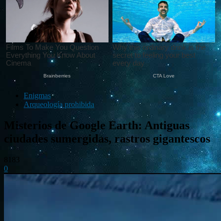
Enigmas
Arqueología prohibida
Misterios de Google Earth: Antiguas
ciudades sumergidas, rastros gigantescos
8183
0