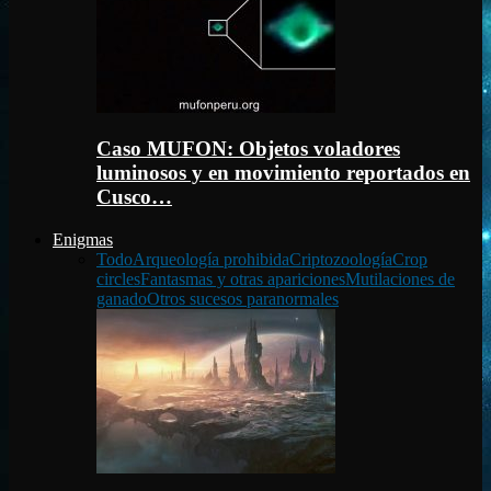
Caso MUFON: Objetos voladores
luminosos y en movimiento reportados en
Cusco…
Enigmas
Todo
Arqueología prohibida
Criptozoología
Crop
circles
Fantasmas y otras apariciones
Mutilaciones de
ganado
Otros sucesos paranormales