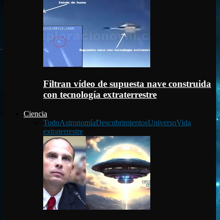
Filtran vídeo de supuesta nave construida
con tecnología extraterrestre
Ciencia
Todo
Astronomía
Descubrimientos
Universo
Vida
extraterrestre