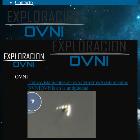
Contacto
Exploración OVNI
OVNI
Todo
Avistamientos de extraterrestres
Avistamientos
OVNI
OVNIs en la antigüedad