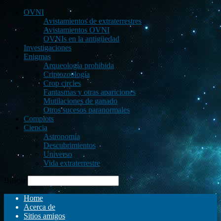
OVNI
Avistamientos de extraterrestres
Avistamientos OVNI
OVNIs en la antigüedad
Investigaciones
Enigmas
Arqueología prohibida
Criptozoología
Crop circles
Fantasmas y otras apariciones
Mutilaciones de ganado
Otros sucesos paranormales
Complots
Ciencia
Astronomía
Descubrimientos
Universo
Vida extraterrestre
Buscar
Home
Acerca de
Sitios amigos