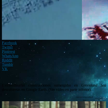
Facebook
Twitter
Pinterest
WhatsApp
ReddIt
Tumblr
VK
Extraordinarias construcciones sumergidas en
Greenland Sea
descubiertas en Google Earth. (Ver vídeo en parte inferior).