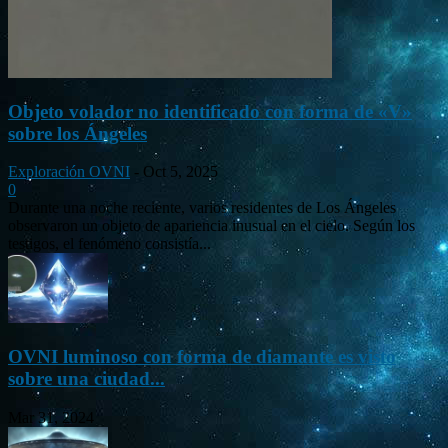
Objeto volador no identificado con forma de «V»
sobre los Ángeles
Exploración OVNI
-
Oct 5, 2025
0
Durante una noche reciente, varios residentes de Los Ángeles
observaron un objeto de apariencia inusual en el cielo. Según los
testigos, el fenómeno consistía...
OVNI luminoso con forma de diamante es visto
sobre una ciudad...
Mar 31, 2024