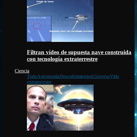
Filtran vídeo de supuesta nave construida
con tecnología extraterrestre
Ciencia
Todo
Astronomía
Descubrimientos
Universo
Vida
extraterrestre