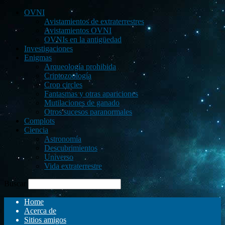
OVNI
Avistamientos de extraterrestres
Avistamientos OVNI
OVNIs en la antigüedad
Investigaciones
Enigmas
Arqueología prohibida
Criptozoología
Crop circles
Fantasmas y otras apariciones
Mutilaciones de ganado
Otros sucesos paranormales
Complots
Ciencia
Astronomía
Descubrimientos
Universo
Vida extraterrestre
Buscar
Home
Acerca de
Sitios amigos