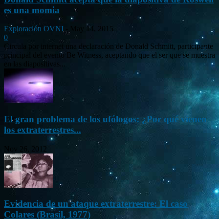
es una momia
Exploración OVNI
-
May 14, 2015
0
Circula por internet una declaración de Donald Schmitt, participante
principal del evento Be Witness, aceptando que el ser que se muestra
en las diapositivas...
El gran problema de los ufólogos: ¿Por qué vienen
los extraterrestres...
Nov 26, 2012
Evidencia de un ataque extraterrestre: El caso
Colares (Brasil, 1977)