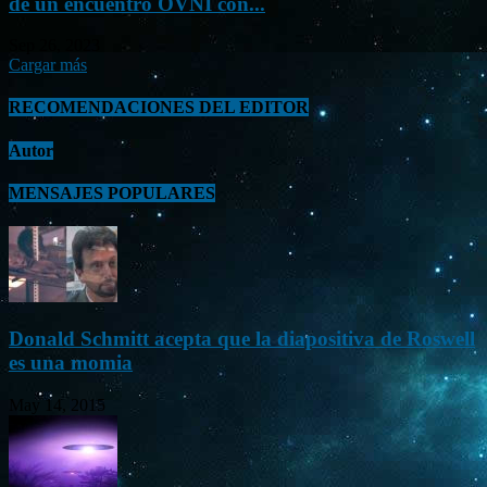
de un encuentro OVNI con...
Sep 26, 2023
Cargar más
RECOMENDACIONES DEL EDITOR
Autor
MENSAJES POPULARES
Donald Schmitt acepta que la diapositiva de Roswell
es una momia
May 14, 2015