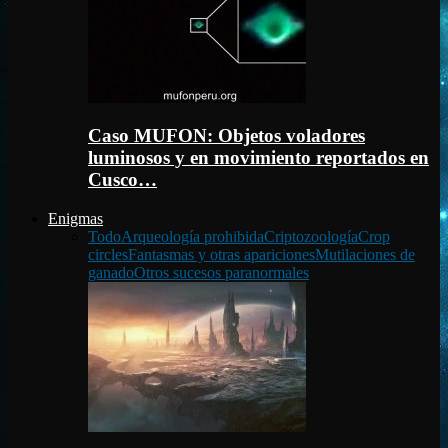
Caso MUFON: Objetos voladores
luminosos y en movimiento reportados en
Cusco…
Enigmas
Todo
Arqueología prohibida
Criptozoología
Crop
circles
Fantasmas y otras apariciones
Mutilaciones de
ganado
Otros sucesos paranormales