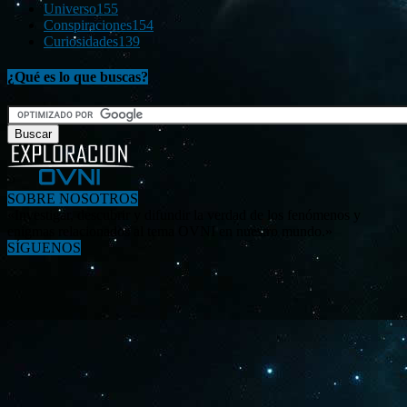
Universo
155
Conspiraciones
154
Curiosidades
139
¿Qué es lo que buscas?
SOBRE NOSOTROS
«Investigar, descubrir y difundir la verdad de los fenómenos y
enigmas relacionados al tema OVNI en nuestro mundo.»
SÍGUENOS