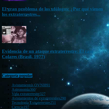
El gran problema de los ufólogos: ¿Por qué vienen
los extraterrestres...
Nov 26, 2012
Evidencia de un ataque extraterrestre: El caso
Colares (Brasil, 1977)
Ene 21, 2012
Categoría popular
Avistamientos OVNI
891
Astronomía
360
Vida extraterrestre
327
Avistamientos de extraterrestres
290
Tecnología Extraterrestre
251
Ciencia
197