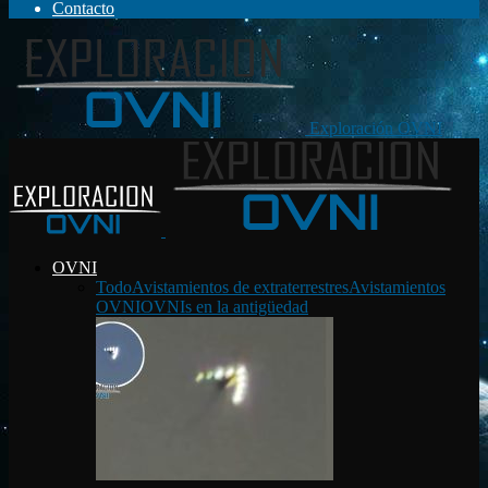
Contacto
Exploración OVNI
OVNI
Todo
Avistamientos de extraterrestres
Avistamientos
OVNI
OVNIs en la antigüedad