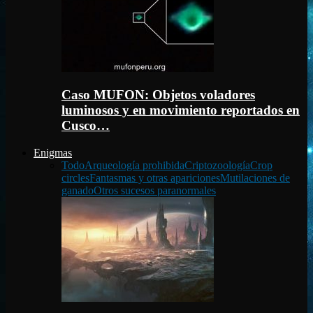
Caso MUFON: Objetos voladores
luminosos y en movimiento reportados en
Cusco…
Enigmas
Todo
Arqueología prohibida
Criptozoología
Crop
circles
Fantasmas y otras apariciones
Mutilaciones de
ganado
Otros sucesos paranormales