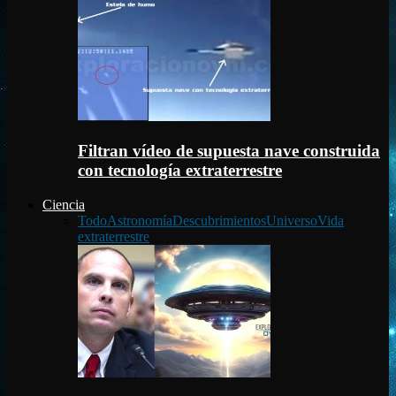
Filtran vídeo de supuesta nave construida
con tecnología extraterrestre
Ciencia
Todo
Astronomía
Descubrimientos
Universo
Vida
extraterrestre