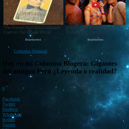
Columna Semanal
Hoy en mi Columna Blogera: Gigantes
del antiguo Perú ¿Leyenda o realidad?
2117
0
Facebook
Twitter
Pinterest
WhatsApp
ReddIt
Tumblr