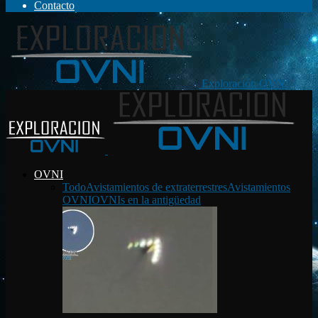
Contacto
Exploración OVNI
OVNI
Todo
Avistamientos de extraterrestres
Avistamientos
OVNI
OVNIs en la antigüedad