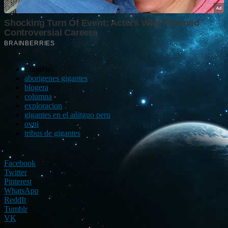
Etiquetas
aborigenes gigantes
blogera
columna
exploracion
gigantes en el anitguo peru
ovni
tribus de gigantes
Facebook
Twitter
Pinterest
WhatsApp
ReddIt
Tumblr
VK