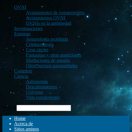
OVNI
Avistamientos de extraterrestres
Avistamientos OVNI
OVNIs en la antigüedad
Investigaciones
Enigmas
Arqueología prohibida
Criptozoología
Crop circles
Fantasmas y otras apariciones
Mutilaciones de ganado
Otros sucesos paranormales
Complots
Ciencia
Astronomía
Descubrimientos
Universo
Vida extraterrestre
Buscar
Home
Acerca de
Sitios amigos