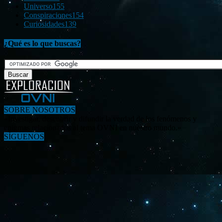
Universo
155
Conspiraciones
154
Curiosidades
139
¿Qué es lo que buscas?
SOBRE NOSOTROS
«Investigar, descubrir y difundir la verdad de los fenómenos y
enigmas relacionados al tema OVNI en nuestro mundo.»
SÍGUENOS