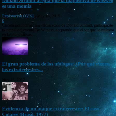
Donald Schmitt acepta que la diapositiva de Roswell
es una momia
Exploración OVNI
-
May 14, 2015
0
Circula por internet una declaración de Donald Schmitt, participante
principal del evento Be Witness, aceptando que el ser que se muestra
en las diapositivas...
El gran problema de los ufólogos: ¿Por qué vienen
los extraterrestres...
Nov 26, 2012
Evidencia de un ataque extraterrestre: El caso
Colares (Brasil, 1977)