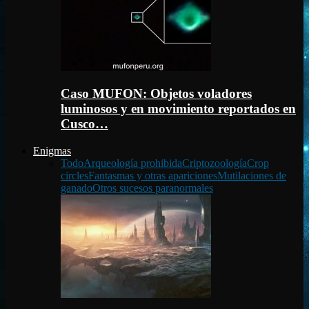
Caso MUFON: Objetos voladores
luminosos y en movimiento reportados en
Cusco…
Enigmas
Todo
Arqueología prohibida
Criptozoología
Crop
circles
Fantasmas y otras apariciones
Mutilaciones de
ganado
Otros sucesos paranormales