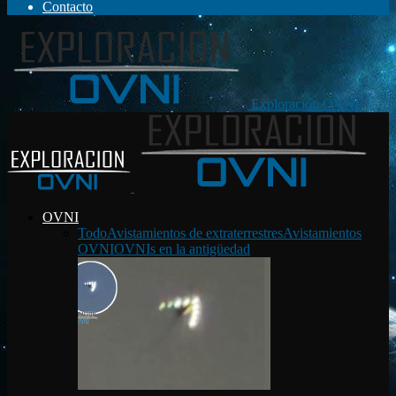
Contacto
Exploración OVNI
OVNI
Todo
Avistamientos de extraterrestres
Avistamientos
OVNI
OVNIs en la antigüedad