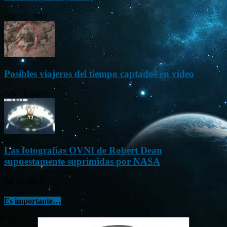
Ene 21, 2012
Posibles viajeros del tiempo captados en vídeo
Abr 13, 2013
Las fotografías OVNI de Robert Dean
supuestamente suprimidas por NASA
Jul 23, 2015
Es importante…