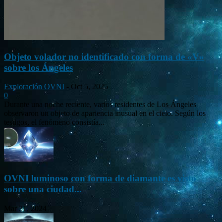
Objeto volador no identificado con forma de «V»
sobre los Ángeles
Exploración OVNI
-
Oct 5, 2025
0
Durante una noche reciente, varios residentes de Los Ángeles
observaron un objeto de apariencia inusual en el cielo. Según los
testigos, el fenómeno consistía...
OVNI luminoso con forma de diamante es visto
sobre una ciudad...
Mar 31, 2024