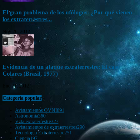
El gran problema de los ufólogos: ¿Por qué vienen
los extraterrestres...
Nov 26, 2012
Evidencia de un ataque extraterrestre: El caso
Colares (Brasil, 1977)
Ene 21, 2012
Categoría popular
Avistamientos OVNI
891
Astronomía
360
Vida extraterrestre
327
Avistamientos de extraterrestres
290
Tecnología Extraterrestre
251
Ciencia
197