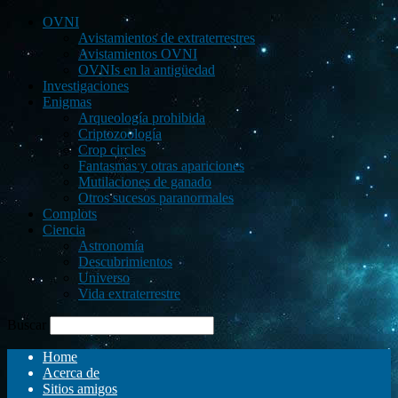
OVNI
Avistamientos de extraterrestres
Avistamientos OVNI
OVNIs en la antigüedad
Investigaciones
Enigmas
Arqueología prohibida
Criptozoología
Crop circles
Fantasmas y otras apariciones
Mutilaciones de ganado
Otros sucesos paranormales
Complots
Ciencia
Astronomía
Descubrimientos
Universo
Vida extraterrestre
Buscar
Home
Acerca de
Sitios amigos