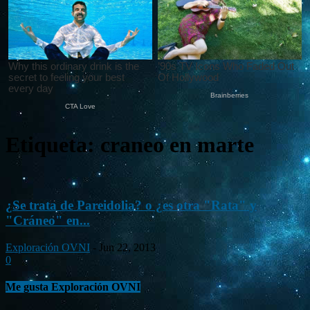
Etiqueta: craneo en marte
¿Se trata de Pareidolia? o ¿es otra "Rata" y
"Cráneo" en...
Exploración OVNI
-
Jun 22, 2013
0
Me gusta Exploración OVNI