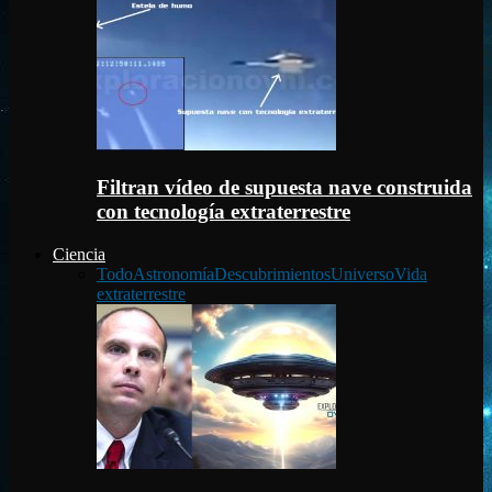
Filtran vídeo de supuesta nave construida
con tecnología extraterrestre
Ciencia
Todo
Astronomía
Descubrimientos
Universo
Vida
extraterrestre