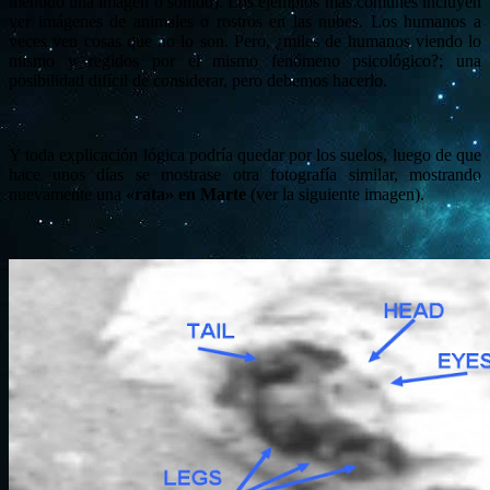
menudo una imagen o sonido).
Los ejemplos más comunes incluyen
ver imágenes de animales o rostros en las nubes.
Los humanos a
veces ven cosas que no lo son. Pero, ¿miles de humanos viendo lo
mismo y regidos por el mismo fenómeno psicológico?; una
posibilidad difícil de considerar, pero debemos hacerlo.
Y toda explicación lógica podría quedar por los suelos, luego de que
hace unos días se mostrase otra fotografía similar, mostrando
nuevamente una
«rata» en Marte
(ver la siguiente imagen).