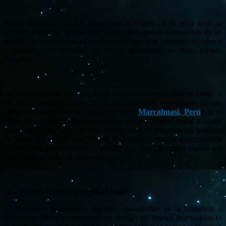
Por el contrario NASA aduce que el origen de la roca sería la
erosión, y esto fue lo que dijo:
«Está claro que es el resultado de un
montón de cosas como la erosión del viento y la abrasión mecánica
y química que erosiona las rocas, resultando en estas formas
extrañas.»
La NASA afirma algo que todos nosotros sabemos que es cierto, y
tenemos mucha evidencia de erosión causando caprichosas formas
en las rocas por toda la Tierra (por ejm.:
Marcahuasi, Perú
); pero
debemos considerar que la erosión es una posibilidad como también
podría serlo una forma de vida alienígena o un experimento humano
en Marte. Es posible que NASA se dedique a realizar experimentos
de este tipo, pero también es posible que este hipotético roedor sea
solo una roca más del rojizo terreno.
¿La Pareidolia podría explicar esto?
El fenómeno psicológico llamado «pareidolia» es la tendencia a
encontrar rostros o características faciales en objetos inanimados (a