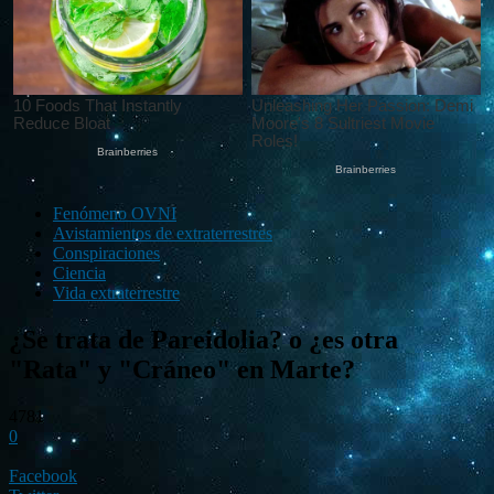
Fenómeno OVNI
Avistamientos de extraterrestres
Conspiraciones
Ciencia
Vida extraterrestre
¿Se trata de Pareidolia? o ¿es otra
"Rata" y "Cráneo" en Marte?
4781
0
Facebook