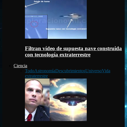
Filtran vídeo de supuesta nave construida
con tecnología extraterrestre
Ciencia
Todo
Astronomía
Descubrimientos
Universo
Vida
extraterrestre