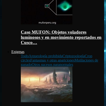
Caso MUFON: Objetos voladores
luminosos y en movimiento reportados en
Cusco…
Enigmas
Todo
Arqueología prohibida
Criptozoología
Crop
circles
Fantasmas y otras apariciones
Mutilaciones de
ganado
Otros sucesos paranormales