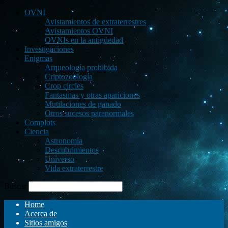
OVNI
Avistamientos de extraterrestres
Avistamientos OVNI
OVNIs en la antigüedad
Investigaciones
Enigmas
Arqueología prohibida
Criptozoología
Crop circles
Fantasmas y otras apariciones
Mutilaciones de ganado
Otros sucesos paranormales
Complots
Ciencia
Astronomía
Descubrimientos
Universo
Vida extraterrestre
Buscar
Home
Acerca de
Sitios amigos