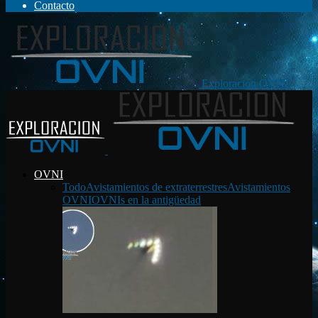
Contacto
Exploración OVNI
OVNI
Todo
Avistamientos de extraterrestres
Avistamientos
OVNI
OVNIs en la antigüedad