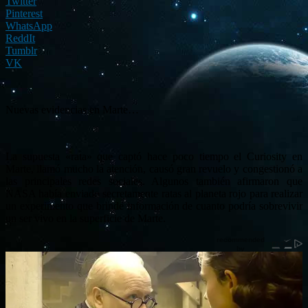
Twitter
Pinterest
WhatsApp
ReddIt
Tumblr
VK
Nuevas evidencias en Marte…
La supuesta «rata» que captó hace poco tiempo el Curiosity en
Marte, llamó mucho la atención, causó gran revuelo y congestionó a
las principales redes sociales. Algunos también afirmaron que
NASA había enviado secretamente ratas al planeta rojo para realizar
un experimento que brinde información de cuanto podría sobrevivir
un ser vivo en la superficie de Marte.