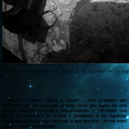
 Anomalías en Marte: Una "rata" y un "cráneo" en la sup
¿Roca o Cráneo? ¿Roca o Marte?…, una pregunta que
perdurará por los años que vengan, hasta que algún día una
agencia espacial privada e independiente, y sobretodo con
ganas de contarnos la verdad y desmentir a las Agencias
Espaciales Globales, nos confirme lo que muchos – de eso estoy
seguro – estamos pensando.