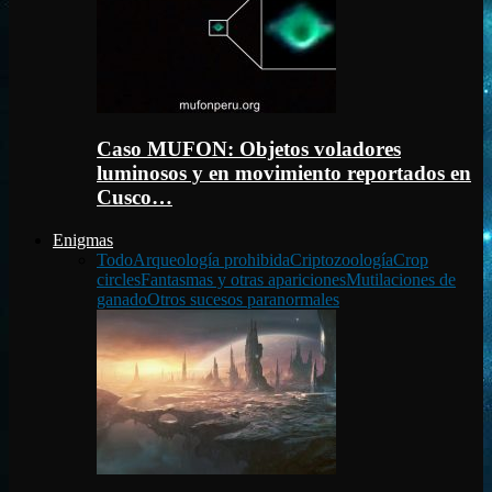
Caso MUFON: Objetos voladores
luminosos y en movimiento reportados en
Cusco…
Enigmas
Todo
Arqueología prohibida
Criptozoología
Crop
circles
Fantasmas y otras apariciones
Mutilaciones de
ganado
Otros sucesos paranormales