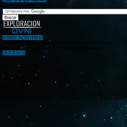
SOBRE NOSOTROS
«Investigar, descubrir y difundir la verdad de los fenómenos y
enigmas relacionados al tema OVNI en nuestro mundo.»
SÍGUENOS