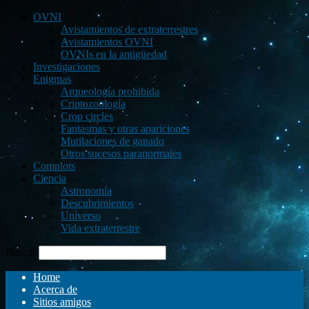
OVNI
Avistamientos de extraterrestres
Avistamientos OVNI
OVNIs en la antigüedad
Investigaciones
Enigmas
Arqueología prohibida
Criptozoología
Crop circles
Fantasmas y otras apariciones
Mutilaciones de ganado
Otros sucesos paranormales
Complots
Ciencia
Astronomía
Descubrimientos
Universo
Vida extraterrestre
Buscar
Home
Acerca de
Sitios amigos