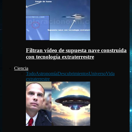
Filtran vídeo de supuesta nave construida
con tecnología extraterrestre
Ciencia
Todo
Astronomía
Descubrimientos
Universo
Vida
extraterrestre