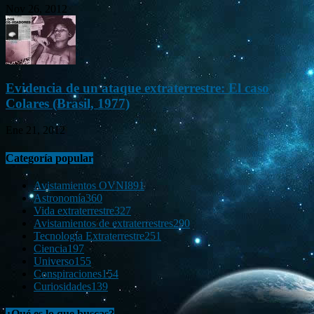
Nov 26, 2012
Evidencia de un ataque extraterrestre: El caso
Colares (Brasil, 1977)
Ene 21, 2012
Categoría popular
Avistamientos OVNI
891
Astronomía
360
Vida extraterrestre
327
Avistamientos de extraterrestres
290
Tecnología Extraterrestre
251
Ciencia
197
Universo
155
Conspiraciones
154
Curiosidades
139
¿Qué es lo que buscas?