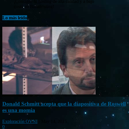
¡Consigue tu hosting de alta calidad y a bajo
costo en Banahosting!
Lo más leído
Donald Schmitt acepta que la diapositiva de Roswell
es una momia
Exploración OVNI
-
May 14, 2015
0