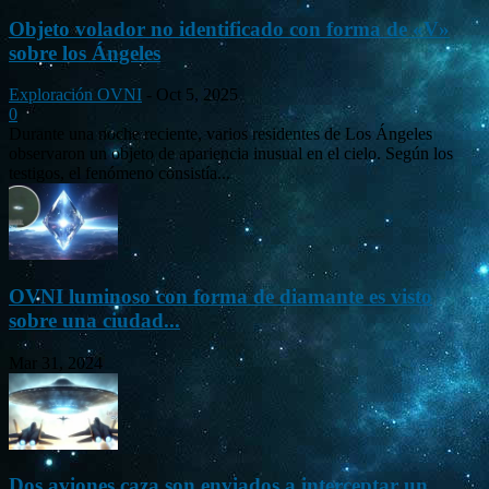
Objeto volador no identificado con forma de «V»
sobre los Ángeles
Exploración OVNI
-
Oct 5, 2025
0
Durante una noche reciente, varios residentes de Los Ángeles
observaron un objeto de apariencia inusual en el cielo. Según los
testigos, el fenómeno consistía...
OVNI luminoso con forma de diamante es visto
sobre una ciudad...
Mar 31, 2024
Dos aviones caza son enviados a interceptar un