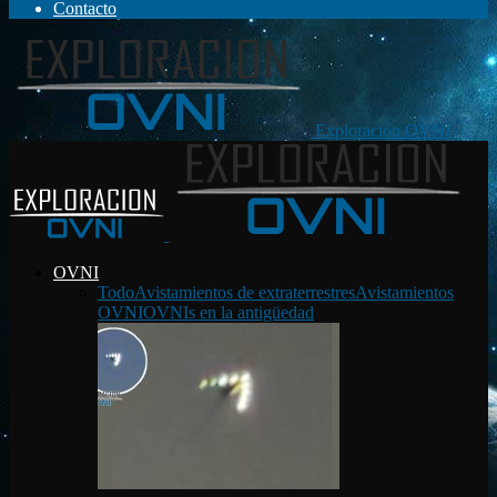
Contacto
Exploración OVNI
OVNI
Todo
Avistamientos de extraterrestres
Avistamientos
OVNI
OVNIs en la antigüedad