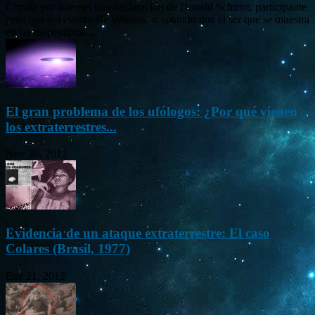
Circula por internet una declaración de Donald Schmitt, participante
principal del evento Be Witness, aceptando que el ser que se muestra
en las diapositivas...
El gran problema de los ufólogos: ¿Por qué vienen
los extraterrestres...
Nov 26, 2012
Evidencia de un ataque extraterrestre: El caso
Colares (Brasil, 1977)
Ene 21, 2012