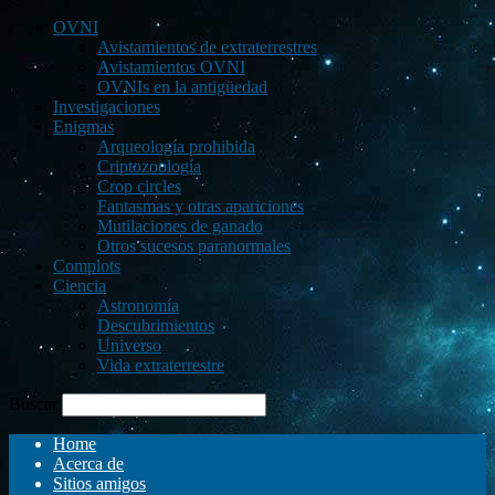
OVNI
Avistamientos de extraterrestres
Avistamientos OVNI
OVNIs en la antigüedad
Investigaciones
Enigmas
Arqueología prohibida
Criptozoología
Crop circles
Fantasmas y otras apariciones
Mutilaciones de ganado
Otros sucesos paranormales
Complots
Ciencia
Astronomía
Descubrimientos
Universo
Vida extraterrestre
Buscar
Home
Acerca de
Sitios amigos