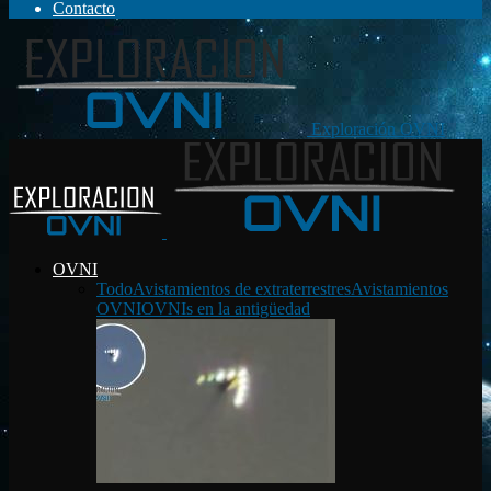
Contacto
Exploración OVNI
OVNI
Todo
Avistamientos de extraterrestres
Avistamientos
OVNI
OVNIs en la antigüedad