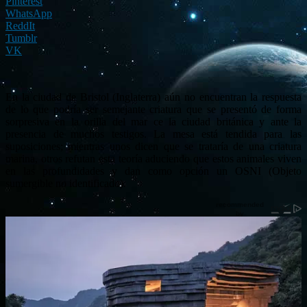
Pinterest
WhatsApp
ReddIt
Tumblr
VK
En la ciudad de Bristol (Inglaterra) aún no encuentran la respuesta
de lo que podría ser semejante criatura que se presentó de forma
sorpresiva en la orilla del mar ce la ciudad británica y ante la
presencia de muchos testigos. La mesa está tendida para las
suposiciones; mientras unos dicen que se trataría de una criatura
marina, otros refutan esta teoría aduciendo que estos animales viven
en las profundidades y dan como opción un OSNI (Objeto
sumergible no identificado).