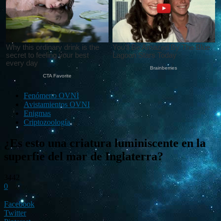
Fenómeno OVNI
Avistamientos OVNI
Enigmas
Criptozoología
¿Es esto una criatura luminiscente en la
superfie del mar de Inglaterra?
3442
0
Facebook
Twitter