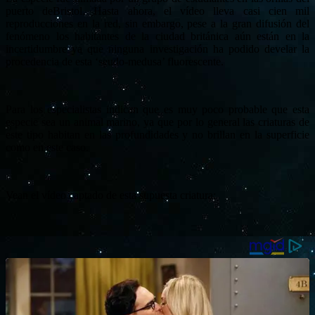
puerto deBristol. Hasta ahora, el vídeo lleva casi cien mil
reproducciones en la red, sin embargo, pese a la gran difusión del
fenómeno los habitantes de la ciudad británica aún están en la
incertidumbre ya que ninguna investigación ha podido develar la
procedencia de esta ‘seudo-medusa’ fluorescente.
Para los especialistas indican que es muy poco probable que esta
especie sea un animal marino, ya que por lo general las criaturas de
este tipo habitan en las profundidades y no brillan en la superficie
como en este caso.
Vean el vídeo captado de esta supuesta criatura: