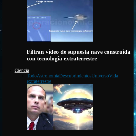
Filtran vídeo de supuesta nave construida
con tecnología extraterrestre
Ciencia
Todo
Astronomía
Descubrimientos
Universo
Vida
extraterrestre