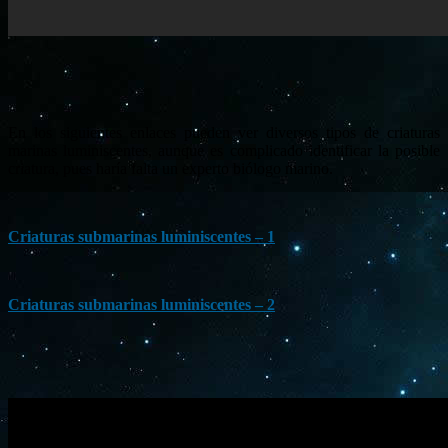
En los siguientes enlaces pueden ver diversos tipos de criaturas
marinas luminiscentes, aunque es complicado identificar la posible
criatura, pues haría falta un experto biólogo marino.
Criaturas submarinas luminiscentes – 1
Criaturas submarinas luminiscentes – 2