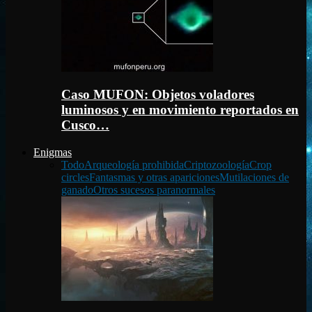
Caso MUFON: Objetos voladores
luminosos y en movimiento reportados en
Cusco…
Enigmas
Todo
Arqueología prohibida
Criptozoología
Crop
circles
Fantasmas y otras apariciones
Mutilaciones de
ganado
Otros sucesos paranormales