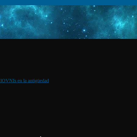
I
OVNIs en la antigüedad