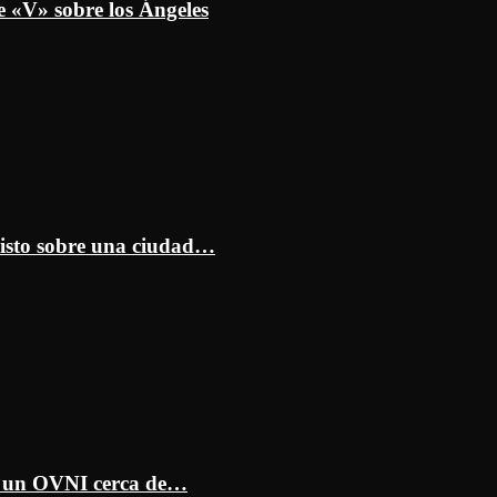
e «V» sobre los Ángeles
isto sobre una ciudad…
ar un OVNI cerca de…