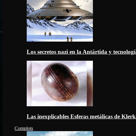
Los secretos nazi en la Antártida y tecnologí
Las inexplicables Esferas metálicas de Kler
Complots