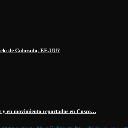
ielo de Colorado, EE.UU?
 y en movimiento reportados en Cusco…
ntasmas y otras apariciones
Mutilaciones de ganado
Otros sucesos para