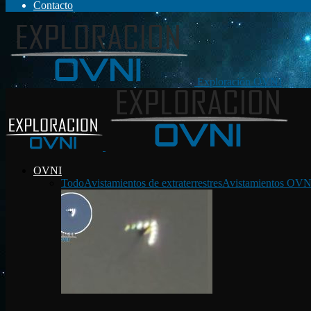
Contacto
Exploración OVNI
OVNI
Todo
Avistamientos de extraterrestres
Avistamientos OVN