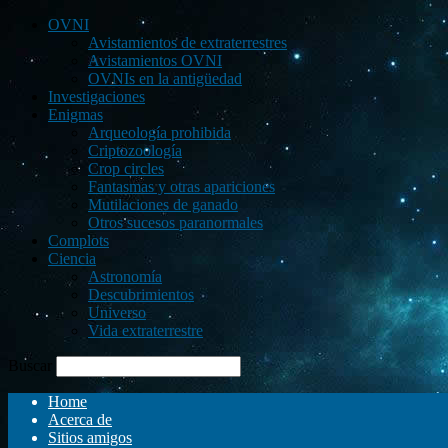
OVNI
Avistamientos de extraterrestres
Avistamientos OVNI
OVNIs en la antigüedad
Investigaciones
Enigmas
Arqueología prohibida
Criptozoología
Crop circles
Fantasmas y otras apariciones
Mutilaciones de ganado
Otros sucesos paranormales
Complots
Ciencia
Astronomía
Descubrimientos
Universo
Vida extraterrestre
Buscar
Home
Acerca de
Sitios amigos