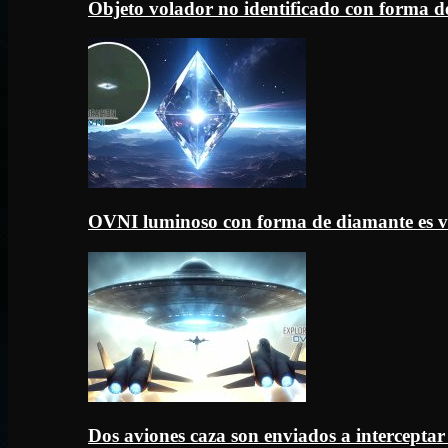
Objeto volador no identificado con forma d
OVNI luminoso con forma de diamante es v
Dos aviones caza son enviados a intercept