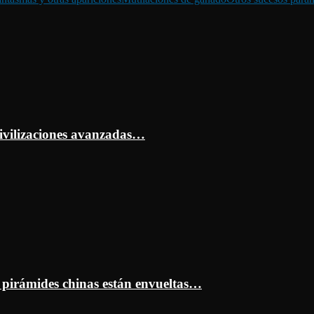
ivilizaciones avanzadas…
s pirámides chinas están envueltas…