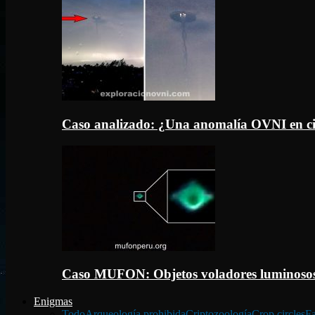
Caso analizado: ¿Una anomalía OVNI en c
Caso MUFON: Objetos voladores luminosos
Enigmas
Todo
Arqueología prohibida
Criptozoología
Crop circles
Fa