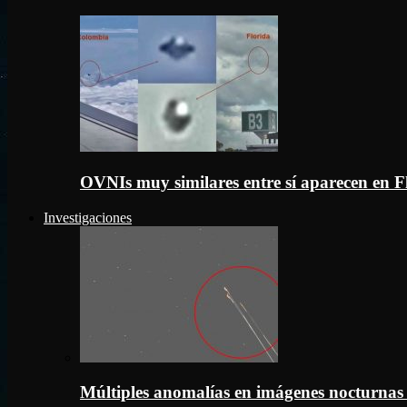
OVNIs muy similares entre sí aparecen en 
Investigaciones
Múltiples anomalías en imágenes nocturnas