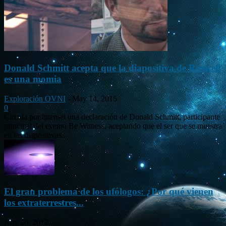
Donald Schmitt acepta que la diapositiva de Roswell
es una momia
Exploración OVNI
-
May 14, 2015
0
Circula por internet una declaración de Donald Schmitt, participante
principal del evento Be Witness, aceptando que el ser que se muestra
en las diapositivas...
El gran problema de los ufólogos: ¿Por qué vienen
los extraterrestres...
Nov 26, 2012