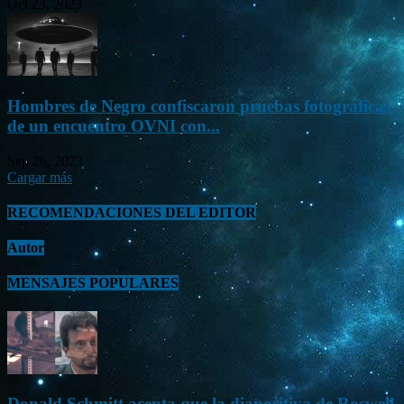
Oct 23, 2023
Hombres de Negro confiscaron pruebas fotográficas
de un encuentro OVNI con...
Sep 26, 2023
Cargar más
RECOMENDACIONES DEL EDITOR
Autor
MENSAJES POPULARES
Donald Schmitt acepta que la diapositiva de Roswell