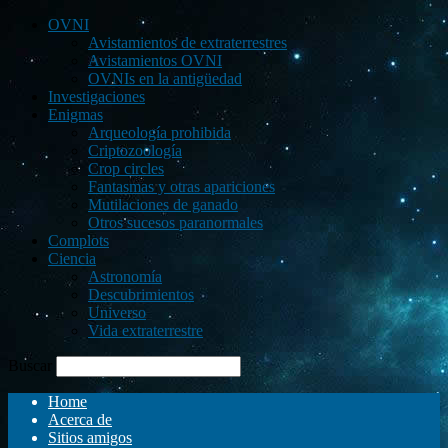
OVNI
Avistamientos de extraterrestres
Avistamientos OVNI
OVNIs en la antigüedad
Investigaciones
Enigmas
Arqueología prohibida
Criptozoología
Crop circles
Fantasmas y otras apariciones
Mutilaciones de ganado
Otros sucesos paranormales
Complots
Ciencia
Astronomía
Descubrimientos
Universo
Vida extraterrestre
Buscar
Home
Acerca de
Sitios amigos