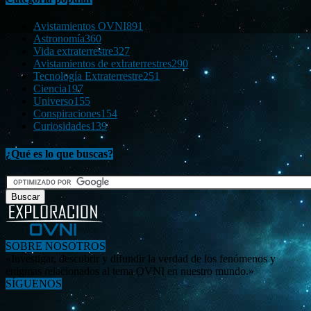
Avistamientos OVNI
891
Astronomía
360
Vida extraterrestre
327
Avistamientos de extraterrestres
290
Tecnología Extraterrestre
251
Ciencia
197
Universo
155
Conspiraciones
154
Curiosidades
139
¿Qué es lo que buscas?
SOBRE NOSOTROS
«Investigar, descubrir y difundir la verdad de los fenómenos y
enigmas relacionados al tema OVNI en nuestro mundo.»
SÍGUENOS