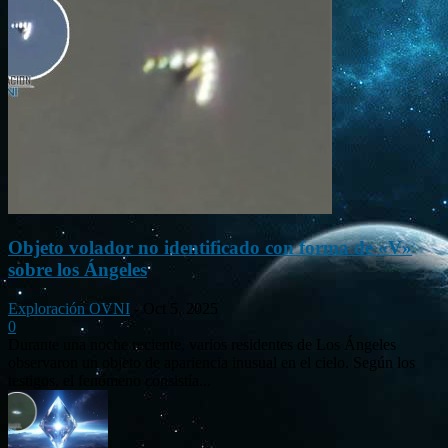
Objeto volador no identificado con forma de «V»
sobre los Ángeles
Exploración OVNI
-
Oct 5, 2025
0
Durante una noche reciente, varios residentes de Los Ángeles
observaron un objeto de apariencia inusual en el cielo. Según los
testigos, el fenómeno consistía...