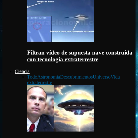
Filtran vídeo de supuesta nave construida
con tecnología extraterrestre
Ciencia
Todo
Astronomía
Descubrimientos
Universo
Vida
extraterrestre