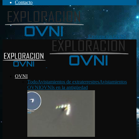
Contacto
Exploración OVNI
OVNI
Todo
Avistamientos de extraterrestres
Avistamientos
OVNI
OVNIs en la antigüedad