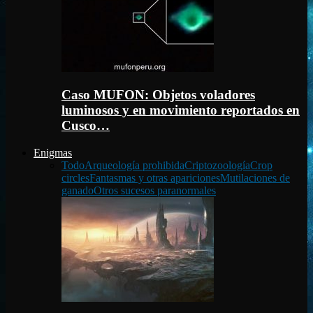
Caso MUFON: Objetos voladores
luminosos y en movimiento reportados en
Cusco…
Enigmas
Todo
Arqueología prohibida
Criptozoología
Crop
circles
Fantasmas y otras apariciones
Mutilaciones de
ganado
Otros sucesos paranormales